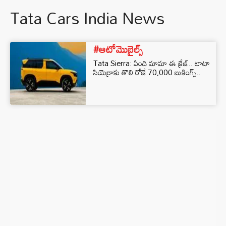
Tata Cars India News
#ఆటోమొబైల్స్
Tata Sierra: ఏంది మామా ఈ క్రేజ్.. టాటా
సియెర్రాకు తొలి రోజే 70,000 బుకింగ్స్..