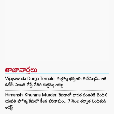
తాజావార్తలు
Vijayawada Durga Temple: దుర్గమ్మ భక్తులకు గుడ్‌న్యూస్.. ఇక
ఓటీపీ ఎంటర్ చేస్తే చేతికి దుర్గమ్మ లడ్డూ
Himanshi Khurana Murder: కెనడాలో భారత సంతతికి చెందిన
యువతి హ*త్య కేసులో కీలక పరిణామం.. 7 నెలల తర్వాత నిందితుడి
అరెస్ట్