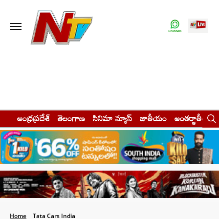
ఆంధ్రప్రదేశ్
తెలంగాణ
సినిమా న్యూస్
జాతీయం
అంతర్జాతీయం
Home
Tata Cars India