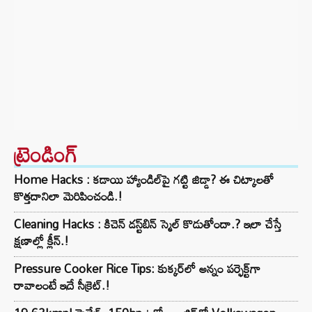
ట్రెండింగ్‌
Home Hacks : కడాయి హ్యాండిల్‌పై గట్టి జిడ్డా? ఈ చిట్కాలతో
కొత్తదానిలా మెరిపించండి.!
Cleaning Hacks : కిచెన్ డస్ట్‌బిన్ స్మెల్ కొడుతోందా.? ఇలా చేస్తే
క్షణాల్లో క్లీన్.!
Pressure Cooker Rice Tips: కుక్కర్‌లో అన్నం పర్ఫెక్ట్‌గా
రావాలంటే ఇదే సీక్రెట్.!