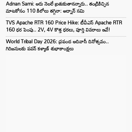
Adnan Sami: ఆరు నెలలే బ్రతుకుతానన్నారు.. తండ్రికిచ్చిన
మాటకోసం 110 కిలోలు తగ్గినా: అద్నాన్ సమి
TVS Apache RTR 160 Price Hike: టీవీఎస్ Apache RTR
160 ధర పెంపు.. 2V, 4V కొత్త ధరలు, పూర్తి వివరాలు ఇవే!
World Tribal Day 2026: ప్రపంచ ఆదివాసీ దినోత్సవం..
గిరిజనులకు పవన్ కళ్యాణ్ శుభాకాంక్షలు