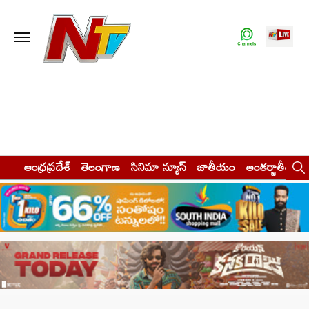
ఆంధ్రప్రదేశ్
తెలంగాణ
సినిమా న్యూస్
జాతీయం
అంతర్జాతీయం