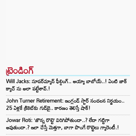
ట్రెండింగ్‌
Will Jacks: సూపర్‌మ్యాన్ ఫీల్డింగ్.. అయ్యా బాబోయ్..! ఏంటి జాక్
క్యాచ్ ను అలా పట్టేశావ్.!
John Turner Retirement: ఇంగ్లండ్ స్టార్ సంచలన నిర్ణయం..
25 ఏళ్లకే క్రికెట్‌కు గుడ్‌బై.. కారణం తెలిస్తే షాక్!
Jowar Roti: ‘జొన్న రొట్టె’ విరిగిపోతుందా..? లేదా గట్టిగా
అవుతుందా.? ఇలా చేస్తే మెత్తగా, బాగా పొంగే రొట్టెలు గ్యారెంటీ.!