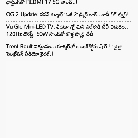
ఛార్జింగ్‌తో REDMI 17 5G లాంచ్..!
OG 2 Update: పవన్ కళ్యాణ్ ‘ఓజీ 2’ స్క్రిప్ట్ లాక్.. కానీ బిగ్ ట్విస్ట్!
Vu Glo Mini-LED TV: వీయూ గ్లో మినీ ఎల్ఈడీ టీవీ విడుదల..
120Hz డిస్‌ప్లే, 50W సౌండ్‌తో కొత్త స్మార్ట్ టీవీ
Trent Boult విధ్వంసం.. యార్కర్‌తో బెయిర్‌స్టోకు షాక్.! ‘బై-బై’
సెలబ్రేషన్ వీడియో వైరల్.!