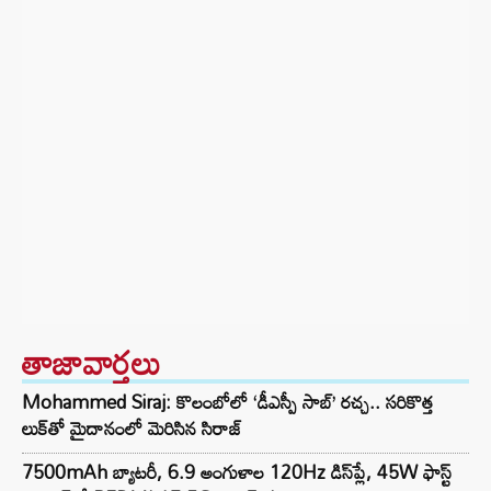
తాజావార్తలు
Mohammed Siraj: కొలంబోలో ‘డీఎస్పీ సాబ్’ రచ్చ.. సరికొత్త
లుక్‌తో మైదానంలో మెరిసిన సిరాజ్
7500mAh బ్యాటరీ, 6.9 అంగుళాల 120Hz డిస్‌ప్లే, 45W ఫాస్ట్