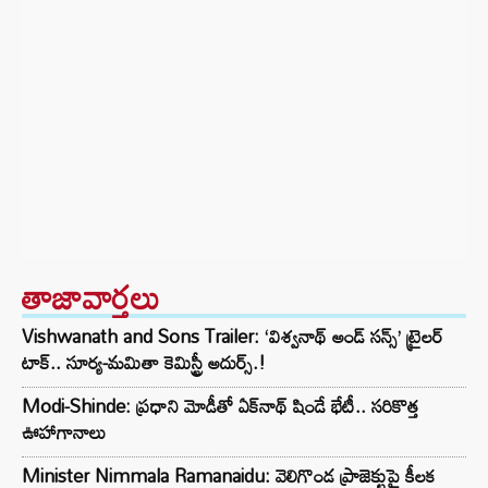
తాజావార్తలు
Vishwanath and Sons Trailer: ‘విశ్వనాథ్ అండ్ సన్స్’ ట్రైలర్
టాక్.. సూర్య-మమితా కెమిస్ట్రీ అదుర్స్.!
Modi-Shinde: ప్రధాని మోడీతో ఏక్‌నాథ్ షిండే భేటీ.. సరికొత్త
ఊహాగానాలు
Minister Nimmala Ramanaidu: వెలిగొండ ప్రాజెక్టుపై కీలక