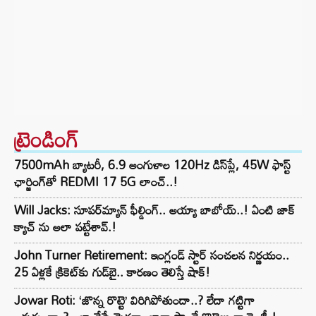
ట్రెండింగ్‌
7500mAh బ్యాటరీ, 6.9 అంగుళాల 120Hz డిస్‌ప్లే, 45W ఫాస్ట్
ఛార్జింగ్‌తో REDMI 17 5G లాంచ్..!
Will Jacks: సూపర్‌మ్యాన్ ఫీల్డింగ్.. అయ్యా బాబోయ్..! ఏంటి జాక్
క్యాచ్ ను అలా పట్టేశావ్.!
John Turner Retirement: ఇంగ్లండ్ స్టార్ సంచలన నిర్ణయం..
25 ఏళ్లకే క్రికెట్‌కు గుడ్‌బై.. కారణం తెలిస్తే షాక్!
Jowar Roti: ‘జొన్న రొట్టె’ విరిగిపోతుందా..? లేదా గట్టిగా