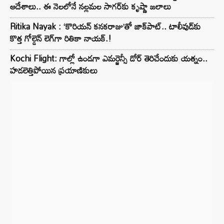
ఆదేశాలు.. ఈ నెలలోనే నల్లమల సాగర్‌కు కృష్ణా జలాలు
Ritika Nayak : ‘కొరియన్ కనకరాజు’తో జాక్‌పాట్.. టాలీవుడ్‌కు
కొత్త గోల్డెన్ లెగ్‌గా రితికా నాయక్.!
Kochi Flight: గాల్లో ఉండగా ఎమర్జెన్సీ డోర్ తెరిచేందుకు యత్నం..
హడలెత్తిపోయిన ప్రయాణికులు