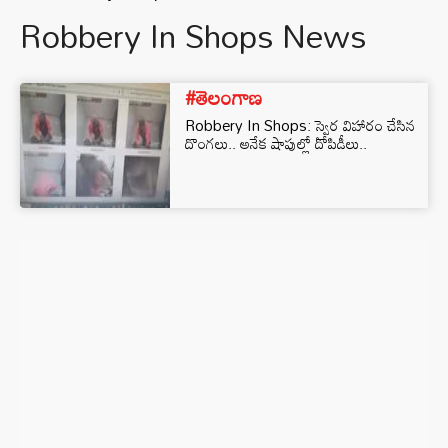
Robbery In Shops News
#తెలంగాణ
Robbery In Shops: స్వైర విహారం చేసిన
దొంగలు.. అనేక షాపుల్లో దోపిడీలు..