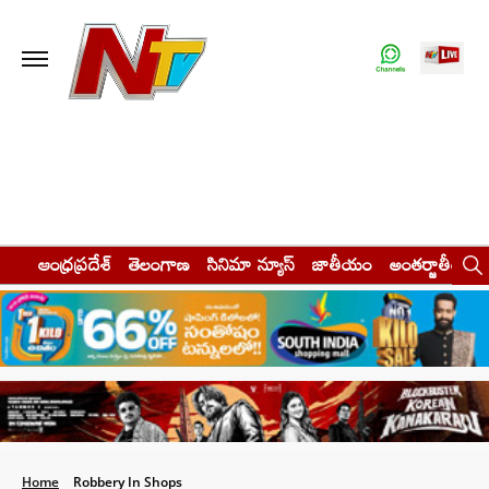
ఆంధ్రప్రదేశ్
తెలంగాణ
సినిమా న్యూస్
జాతీయం
అంతర్జాతీయం
Home
Robbery In Shops