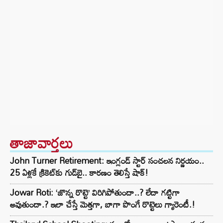
తాజావార్తలు
John Turner Retirement: ఇంగ్లండ్ స్టార్ సంచలన నిర్ణయం..
25 ఏళ్లకే క్రికెట్‌కు గుడ్‌బై.. కారణం తెలిస్తే షాక్!
Jowar Roti: ‘జొన్న రొట్టె’ విరిగిపోతుందా..? లేదా గట్టిగా
అవుతుందా.? ఇలా చేస్తే మెత్తగా, బాగా పొంగే రొట్టెలు గ్యారెంటీ.!