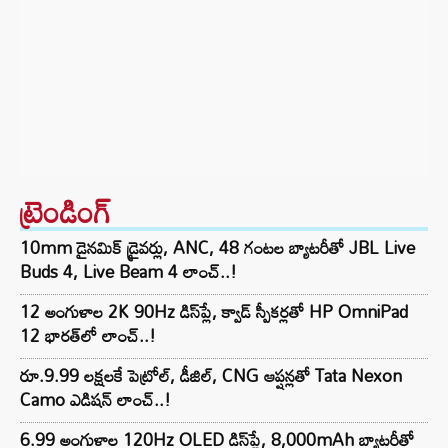
ట్రెండింగ్‌
10mm డైనమిక్ డ్రైవర్లు, ANC, 48 గంటల బ్యాటరీతో JBL Live
Buds 4, Live Beam 4 లాంచ్..!
12 అంగుళాల 2K 90Hz డిస్‌ప్లే, క్వాడ్ స్పీకర్లతో HP OmniPad
12 భారత్‌లో లాంచ్..!
రూ.9.99 లక్షలకే పెట్రోల్, డీజిల్, CNG ఆప్షన్లతో Tata Nexon
Camo ఎడిషన్ లాంచ్..!
6.99 అంగుళాల 120Hz OLED డిస్‌ప్లే, 8,000mAh బ్యాటరీతో