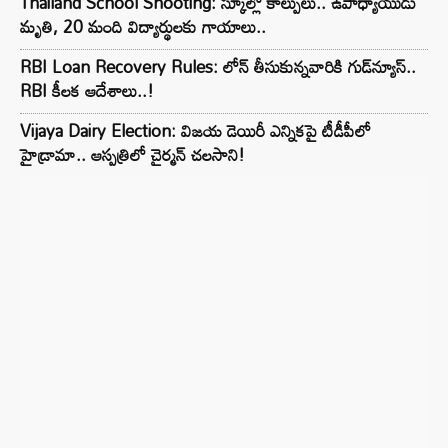
Thailand School Shooting: స్కూల్లో కాల్పులు.. ఉపాధ్యాయుడు
మృతి, 20 మంది విద్యార్థులకు గాయాలు..
RBI Loan Recovery Rules: లోన్ తీసుకున్నవారికి గుడ్‌న్యూస్..
RBI కీలక ఆదేశాలు..!
Vijaya Dairy Election: విజయ డెయిరీ ఎన్నికపై టీడీపీలో
హైడ్రామా.. ఆస్పత్రిలో చైర్మన్ చలసాని!