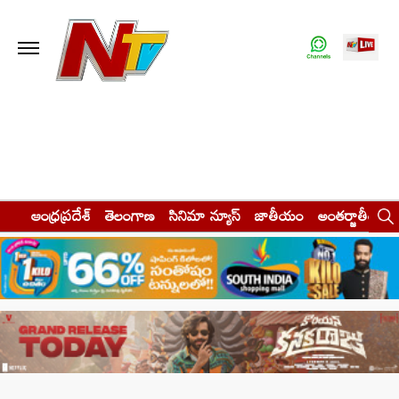
ఆంధ్రప్రదేశ్
తెలంగాణ
సినిమా న్యూస్
జాతీయం
అంతర్జాతీయం