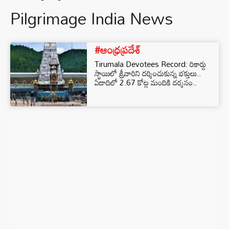
Pilgrimage India News
#ఆంధ్రప్రదేశ్
Tirumala Devotees Record: రికార్డు
స్థాయిలో శ్రీవారిని దర్శించుకున్న భక్తులు..
ఏడాదిలో 2.67 కోట్ల మందికి దర్శనం..