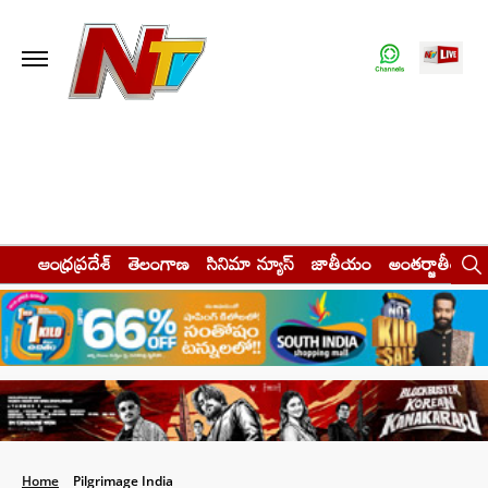
ఆంధ్రప్రదేశ్
తెలంగాణ
సినిమా న్యూస్
జాతీయం
అంతర్జాతీయం
Home
Pilgrimage India