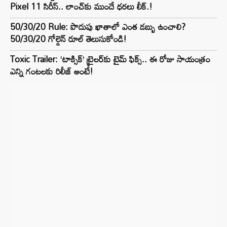
Pixel 11 సిరీస్.. లాంచ్⁭కు ముందే ధరలు లీక్.!
50/30/20 Rule: పొదుపు ఖాతాలో ఎంత డబ్బు ఉంచాలి?
50/30/20 గోల్డెన్ రూల్ తెలుసుకోండి!
Toxic Trailer: ‘టాక్సిక్’ ట్రైలర్‌కు టైమ్ ఫిక్స్.. ఈ రోజు సాయంత్రం
ఎన్ని గంటలకు రిలీజ్ అంటే!