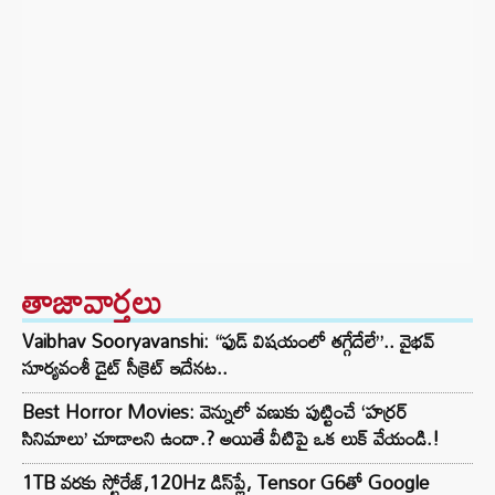
తాజావార్తలు
Vaibhav Sooryavanshi: “ఫుడ్ విషయంలో తగ్గేదేలే”.. వైభవ్
సూర్యవంశీ డైట్ సీక్రెట్ ఇదేనట..
Best Horror Movies: వెన్నులో వణుకు పుట్టించే ‘హర్రర్
సినిమాలు’ చూడాలని ఉందా.? అయితే వీటిపై ఒక లుక్ వేయండి.!
1TB వరకు స్టోరేజ్,120Hz డిస్‌ప్లే, Tensor G6తో Google