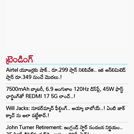
ట్రెండింగ్‌
Airtel యూజర్లకు షాక్.. రూ.299 ప్లాన్ నిలిపివేత.. ఇక అన్‌లిమిటెడ్
ప్లాన్ రూ.349 నుంచే మొదలు.!
7500mAh బ్యాటరీ, 6.9 అంగుళాల 120Hz డిస్‌ప్లే, 45W ఫాస్ట్
ఛార్జింగ్‌తో REDMI 17 5G లాంచ్..!
Will Jacks: సూపర్‌మ్యాన్ ఫీల్డింగ్.. అయ్యా బాబోయ్..! ఏంటి జాక్
క్యాచ్ ను అలా పట్టేశావ్.!
John Turner Retirement: ఇంగ్లండ్ స్టార్ సంచలన నిర్ణయం..