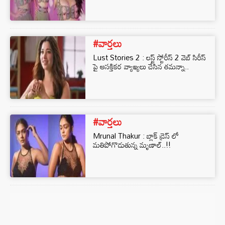
#వార్తలు
Lust Stories 2 : లస్ట్ స్టోరీస్ 2 వెబ్ సిరీస్
పై ఆసక్తికర వ్యాఖ్యలు చేసిన తమన్నా..
#వార్తలు
Mrunal Thakur : బ్లాక్ డ్రెస్ లో
మతిపోగొడుతున్న మృణాల్..!!