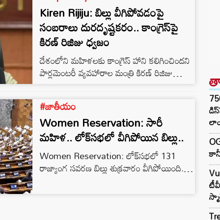
Kiren Rijiju: బిల్లు వీగిపోవడంపై
సంబరాలు దురదృష్టకరం.. కాంగ్రెస్‌పై
కిరణ్‌ రిజిజు ధ్వజం
దేశంలోని మహిళలకు కాంగ్రెస్ హాని కలిగించిందని
పార్లమెంటరీ వ్యవహారాల మంత్రి కిరణ్ రిజిజు
త
ఆరోపించారు. కేంద్ర కేబినెట్ సమావేశం తర్వాత
మీడియాతో మాట్లాడారు.
75
#జాతీయం
డిస
Women Reservation: సారీ
లాం
మహిళ.. లోక్‌సభలో వీగిపోయిన బిల్లు..
OG 
కానీ
Women Reservation: లోక్‌సభలో 131
రాజ్యాంగ సవరణ బిల్లు శుక్రవారం వీగిపోయింది.
Vu
మొత్తం 528 సభ్యులు ఓటింగ్ చేస్తే ఇందులో 298
టీవ
మంది అనుకూలంగా, 230 మంది వ్యతిరేకంగా ఓట్
స్మా
చేశారు. దీంతో 2/3 వంతు మెజారిటీ రాకపోవడంతో
బిల్లు వీగిపోయింది. బిల్లు పాస్ కావాలంటే కావాల్సిన
Tre