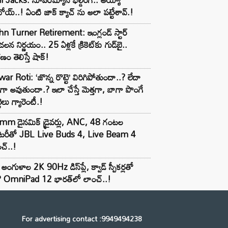
ోయ్..! ఏంటి జాక్ క్యాచ్ ను అలా పట్టేశావ్.!
n Turner Retirement: ఇంగ్లండ్ స్టార్
లన నిర్ణయం.. 25 ఏళ్లకే క్రికెట్‌కు గుడ్‌బై..
ణం తెలిస్తే షాక్!
ar Roti: ‘జొన్న రొట్టె’ విరిగిపోతుందా..? లేదా
టిగా అవుతుందా.? ఇలా చేస్తే మెత్తగా, బాగా పొంగే
టెలు గ్యారెంటీ.!
mm డైనమిక్ డ్రైవర్లు, ANC, 48 గంటల
యాటరీతో JBL Live Buds 4, Live Beam 4
చ్..!
అంగుళాల 2K 90Hz డిస్‌ప్లే, క్వాడ్ స్పీకర్లతో
 OmniPad 12 భారత్‌లో లాంచ్..!
For advertising contact :9949494238