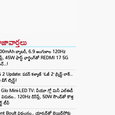
ాజావార్తలు
00mAh బ్యాటరీ, 6.9 అంగుళాల 120Hz
్‌ప్లే, 45W ఫాస్ట్ ఛార్జింగ్‌తో REDMI 17 5G
చ్..!
2 Update: పవన్ కళ్యాణ్ ‘ఓజీ 2’ స్క్రిప్ట్ లాక్..
 బిగ్ ట్విస్ట్!
 Glo Mini-LED TV: వీయూ గ్లో మినీ ఎల్ఈడీ
ీ విడుదల.. 120Hz డిస్‌ప్లే, 50W సౌండ్‌తో కొత్త
ర్ట్ టీవీ
nt Boult విధ్వంసం.. యార్కర్‌తో బెయిర్‌స్టోకు