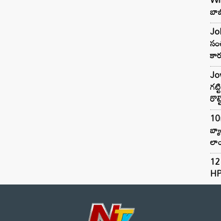
బాబ
Joh
సంచ
కార
Jow
గట్
రొట్
10
బ్
లాం
12 
HP