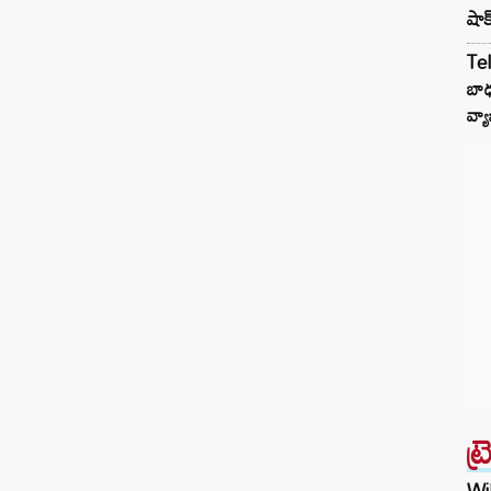
షాక
బలాన్ని ఎన్డీయే సర్కార్ సంపాదించలేకపోయింది.
బిల్లు ఆమోదానికి 326 ఓట్లు అవసరం.
Te
శాసనసభలలో మహిళా కోటా అమలుకు కీలకమైన
బాధ
నిబంధన అయిన నియోజకవర్గాల పునర్విభజన కోసం
వ్యా
కొత్త జనాభా…
ట్
Wil