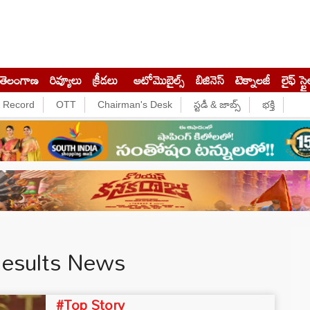
తెలంగాణ
రివ్యూలు
క్రీడలు
ఆటోమొబైల్స్
బిజినెస్‌
టెక్నాలజీ
లైఫ్ స్టై
e Record
OTT
Chairman's Desk
స్టడీ & జాబ్స్
భక్తి
Results News
#Top Story