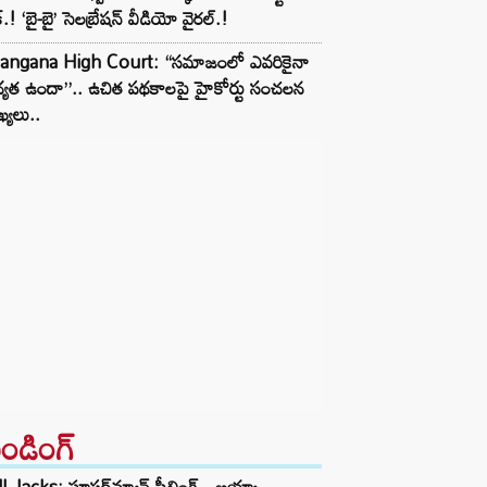
్.! ‘బై-బై’ సెలబ్రేషన్ వీడియో వైరల్.!
langana High Court: “సమాజంలో ఎవరికైనా
్యత ఉందా”.. ఉచిత పథకాలపై హైకోర్టు సంచలన
ఖ్యలు..
రెండింగ్‌
l Jacks: సూపర్‌మ్యాన్ ఫీల్డింగ్.. అయ్యా