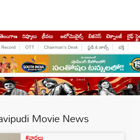
తెలంగాణ
రివ్యూలు
క్రీడలు
ఆటోమొబైల్స్
బిజినెస్‌
టెక్నాలజీ
లైఫ్ స్టై
e Record
OTT
Chairman's Desk
స్టడీ & జాబ్స్
భక్తి
 Ravipudi Movie News
#వార్తలు