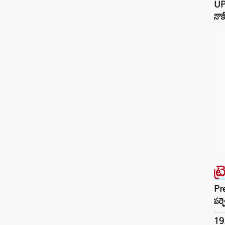
UP:
నొక
ట్
Pre
పర్ఫ
19.