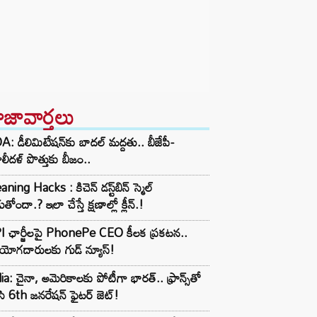
ాజావార్తలు
: డీలిమిటేషన్‌కు బాదల్ మద్దతు.. బీజేపీ-
లీదళ్ పొత్తుకు బీజం..
aning Hacks : కిచెన్ డస్ట్‌బిన్ స్మెల్
ుతోందా.? ఇలా చేస్తే క్షణాల్లో క్లీన్.!
I ఛార్జీలపై PhonePe CEO కీలక ప్రకటన..
ియోగదారులకు గుడ్ న్యూస్!
ia: చైనా, అమెరికాలకు పోటీగా భారత్.. ఫ్రాన్స్‌తో
సి 6th జనరేషన్ ఫైటర్ జెట్!