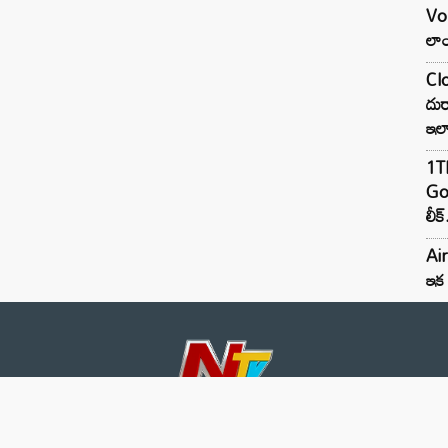
Vo
లాం
Clo
దుర
ఇల
1TB
Goo
లీక్
Air
ఇక 