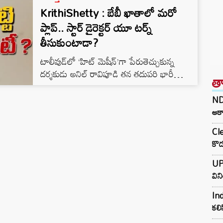
KrithiShetty : బేబీ ఖాతాలో మరో
ప్లాప్.. స్టార్ డైరెక్టర్ యూ టర్న్
తీసుకుంటాడా?
టాలీవుడ్‌లో ‘హిట్ మెషీన్’గా పేరుతెచ్చుకున్న
దర్శకుడు అనిల్ రావిపూడి తన తదుపరి భారీ
త
మల్టీస్టారర్ కోసం రంగం సిద్ధం చేస్తున్నారు. విక్టరీ
వెంకటేష్, నందమూరి కల్యాణ్ రామ్‌ల
NDA
కాంబినేషన్‌లో తెరకెక్కనున్న ఈ సినిమాపై ఇప్పటికే
అకా
భారీ అంచనాలు నెలకొన్నాయి. అయితే, ఈ
Cle
సినిమాలో హీరోయిన్ ఎవరనే విషయంలో గత కొన్ని
కొడ
రోజులుగా సోషల్ మీడియాలో రకరకాల
ఊహాగానాలు వినిపించాయి. ముఖ్యంగా ‘ఉప్పెన’
UP
బ్యూటీ కృతి శెట్టి ఈ ప్రాజెక్ట్‌లో ఉంటుందా? లేదా?
విన
అన్నది హాట్ టాపిక్‌గా మారింది.…
Ind
కలి