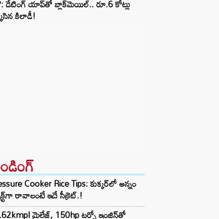
 డేటింగ్ యాప్‌తో బ్లాక్‌మెయిల్.. రూ.6 కోట్లు
్కేసిన కిలాడీ!
రెండింగ్‌
ssure Cooker Rice Tips: కుక్కర్‌లో అన్నం
ెక్ట్‌గా రావాలంటే ఇదే సీక్రెట్.!
62kmpl మైలేజ్, 150hp టర్బో ఇంజిన్‌తో