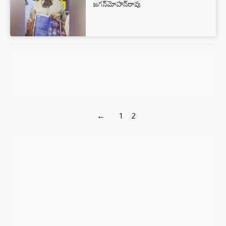
జగన్‌మోహన్‌రావు
←
1
2