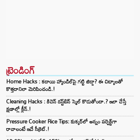
ట్రెండింగ్‌
Home Hacks : కడాయి హ్యాండిల్‌పై గట్టి జిడ్డా? ఈ చిట్కాలతో
కొత్తదానిలా మెరిపించండి.!
Cleaning Hacks : కిచెన్ డస్ట్‌బిన్ స్మెల్ కొడుతోందా.? ఇలా చేస్తే
క్షణాల్లో క్లీన్.!
Pressure Cooker Rice Tips: కుక్కర్‌లో అన్నం పర్ఫెక్ట్‌గా
రావాలంటే ఇదే సీక్రెట్.!