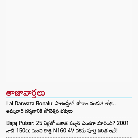
తాజావార్తలు
Lal Darwaza Bonalu: పాతబస్తీలో బోనాల పండుగ శోభ..
అమ్మవారి దర్శనానికి పోటెత్తిన భక్తులు
Bajaj Pulsar: 25 ఏళ్లలో బజాజ్ పల్సర్ ఎంతగా మారింది? 2001
నాటి 150cc నుంచి కొత్త N160 4V వరకు పూర్తి చరిత్ర ఇదే!