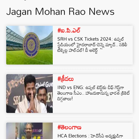
Jagan Mohan Rao News
#ఐ.పి.ఎల్
SRH vs CSK Tickets 2024: ఉప్పల్
స్టేడియంలో హైదరాబాద్-చెన్నై మ్యాచ్.. నకిలీ
టిక్కెట్ల హల్‌చల్! బీ అలెర్ట్
#క్రీడలు
IND vs ENG: ఉప్పల్ టెస్ట్‌కు చీఫ్ గెస్ట్‌గా
తెలంగాణ సీఎం.. హాజరుకానున్న భారత క్రికెట్
దిగ్గజాలు!
#తెలంగాణ
HCA Elections : హెచ్‌సీఏ అధ్యక్షుడిగా