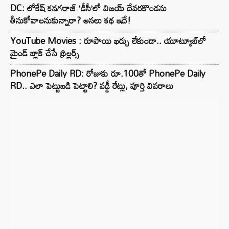
DC: లోకేష్ కనగరాజ్ ‘డీసీ’లో విజయ్ దేవరకొండను
తీసుకోవాలనుకున్నారా? అసలు కథ ఇదే!
YouTube Movies : రూపాయి ఖర్చు లేకుండా.. యూట్యూబ్‌లో
మైండ్ బ్లాక్‌ చేసే థ్రిల్లర్స్‌
PhonePe Daily RD: రోజుకు రూ.100తో PhonePe Daily
RD.. ఎలా పెట్టుబడి పెట్టాలి? వడ్డీ రేట్లు, పూర్తి వివరాలు