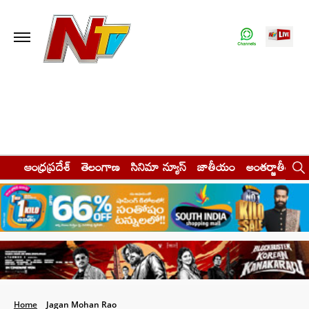
ఆంధ్రప్రదేశ్
తెలంగాణ
సినిమా న్యూస్
జాతీయం
అంతర్జాతీయం
Home
Jagan Mohan Rao