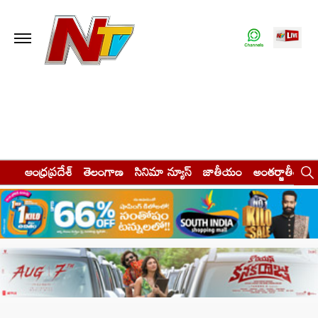
ఆంధ్రప్రదేశ్
తెలంగాణ
సినిమా న్యూస్
జాతీయం
అంతర్జాతీయం