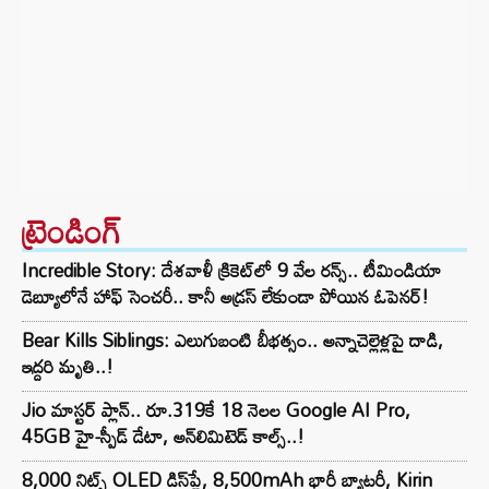
ట్రెండింగ్‌
Incredible Story: దేశవాళీ క్రికెట్‌లో 9 వేల రన్స్.. టీమిండియా
డెబ్యూలోనే హాఫ్ సెంచరీ.. కానీ అడ్రస్ లేకుండా పోయిన ఓపెనర్!
Bear Kills Siblings: ఎలుగుబంటి బీభత్సం.. అన్నాచెల్లెళ్లపై దాడి,
ఇద్దరి మృతి..!
Jio మాస్టర్ ప్లాన్.. రూ.319కే 18 నెలల Google AI Pro,
45GB హై-స్పీడ్ డేటా, అన్⁭లిమిటెడ్ కాల్స్..!
8,000 నిట్స్ OLED డిస్‌ప్లే, 8,500mAh భారీ బ్యాటరీ, Kirin