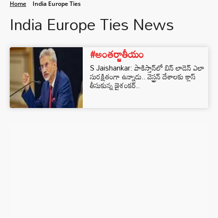
Home
India Europe Ties
India Europe Ties News
#అంతర్జాతీయం
S Jaishankar: పాకిస్తాన్‌లో బిన్ లాడెన్ ఎలా
సురక్షితంగా ఉన్నాడు.. వెస్ట్రన్ దేశాలకు క్లాస్
తీసుకున్న జైశంకర్..