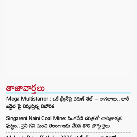
తాజావార్తలు
Mega Multistarrer : ఒకే స్క్రీన్‌పై వరుణ్ తేజ్ – నాగబాబు.. భారీ
బడ్జెట్ పై నిర్మిస్తున్న నిహారిక
Singareni Naini Coal Mine: సింగరేణి చరిత్రలో చారిత్రాత్మక
ఘట్టం.. నైనీ గని నుంచి తెలంగాణకు చేరిన తొలి బొగ్గు రైలు