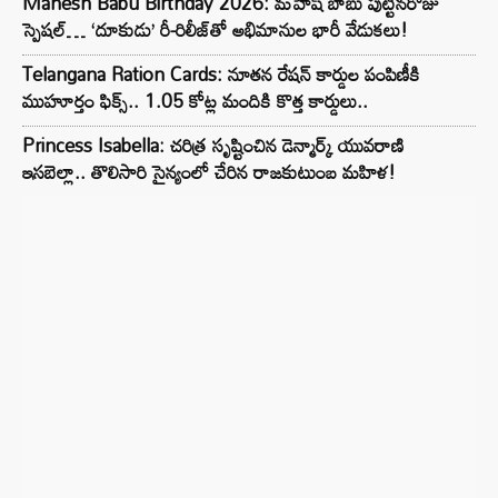
Mahesh Babu Birthday 2026: మహేష్ బాబు పుట్టినరోజు
స్పెషల్… ‘దూకుడు’ రీ-రిలీజ్‌తో అభిమానుల భారీ వేడుకలు!
Telangana Ration Cards: నూతన రేషన్ కార్డుల పంపిణీకి
ముహూర్తం ఫిక్స్‌.. 1.05 కోట్ల మందికి కొత్త కార్డులు..
Princess Isabella: చరిత్ర సృష్టించిన డెన్మార్క్ యువరాణి
ఇసబెల్లా.. తొలిసారి సైన్యంలో చేరిన రాజకుటుంబ మహిళ!