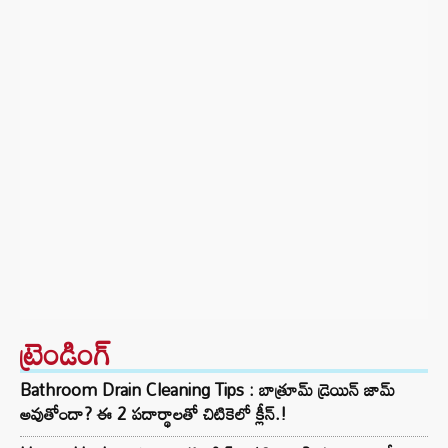
ట్రెండింగ్‌
Bathroom Drain Cleaning Tips : బాత్రూమ్ డ్రెయిన్ జామ్
అవుతోందా? ఈ 2 పదార్థాలతో చిటికెలో క్లీన్.!