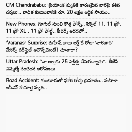
CM Chandrababu: ‘ప్రియాంక మృతికి కారణమైన వారిపై కఠిన
చర్యలు’.. బాధిత కుటుంబానికి రూ. 20 లక్షల ఆర్థిక సాయం..
New Phones: గూగుల్ నుంచి కొత్త ఫోన్స్.. పిక్సెల్ 11, 11 ప్రో,
11 ప్రో XL , 11 ప్రో ఫోల్డ్.. ఫీచర్స్ అదరహో..
‘Varanasi’ Surprise: మహేష్ బాబు బర్త్ డే రోజు ‘వారణాసి’
మేకర్స్ సర్‌ప్రైజ్ అనౌన్స్‌మెంట్! చూశారా?
Uttar Pradesh: ‘‘నా అల్లుడు 25 పెళ్లిళ్లు చేసుకున్నాడు’’.. బీజేపీ
ఎమ్మెల్యే సంచలన ఆరోపణలు
Road Accident: గుంటూరులో ఘోర రోడ్డు ప్రమాదం.. మహిళా
ఐపీఎస్ కుమార్తె మృతి..