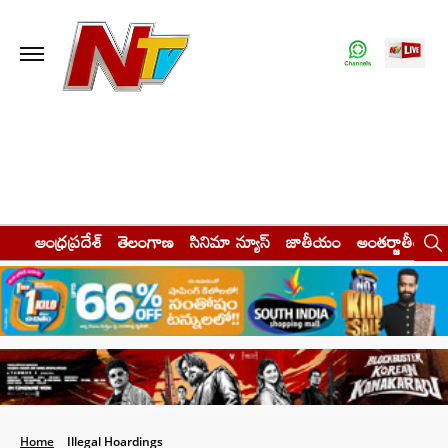
ఆంధ్రప్రదేశ్
తెలంగాణ
సినిమా న్యూస్
జాతీయం
అంతర్జాతీయం
Home
Illegal Hoardings