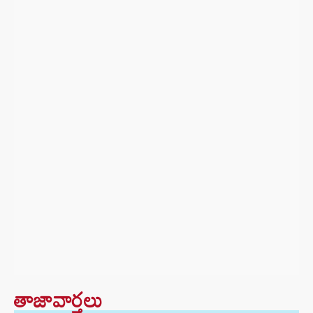
తాజావార్తలు