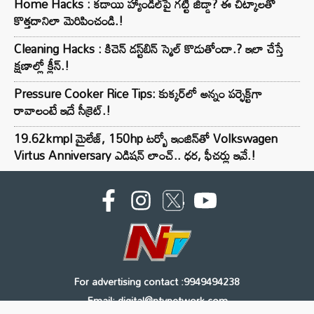
Home Hacks : కడాయి హ్యాండిల్‌పై గట్టి జిడ్డా? ఈ చిట్కాలతో
కొత్తదానిలా మెరిపించండి.!
Cleaning Hacks : కిచెన్ డస్ట్‌బిన్ స్మెల్ కొడుతోందా.? ఇలా చేస్తే
క్షణాల్లో క్లీన్.!
Pressure Cooker Rice Tips: కుక్కర్‌లో అన్నం పర్ఫెక్ట్‌గా
రావాలంటే ఇదే సీక్రెట్.!
19.62kmpl మైలేజ్, 150hp టర్బో ఇంజిన్‌తో Volkswagen
Virtus Anniversary ఎడిషన్ లాంచ్.. ధర, ఫీచర్లు ఇవే.!
For advertising contact :9949494238
Email: digital@ntvnetwork.com