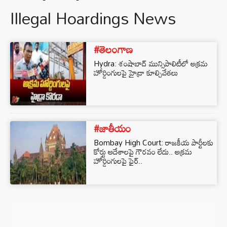
Illegal Hoardings News
#తెలంగాణ
Hydra: శంషాబాద్ మున్సిపాలిటీలో అక్రమ
హోర్డింగులపై హైడ్రా కూల్చివేతలు
#జాతీయం
Bombay High Court: రాజకీయ పార్టీలకు
కోర్టు ఆదేశాలపై గౌరవం లేదు.. అక్రమ
హోర్డింగులపై ఫైర్..