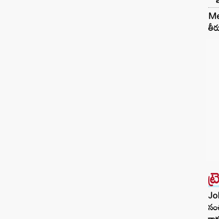
అందించగా.. స్క్రీన్ ప్లే, డైలాగ్స్‌ను మానస శర్మ,
Met
మహేష్ ఉప్పాల అందించారు. ఈ మూవీకి మన్యం
తీర
రమేష్ ఎగ్జిక్యూటివ్ ప్రొడ్యూసర్‌గా వ్యవహరిస్తున్నారు.
Also Read:Dil Raju: పైరసీ చేసి చిన్న సినిమాకు
400, పెద్ద సినిమాకు…
ట్
Joh
సంచ
కార