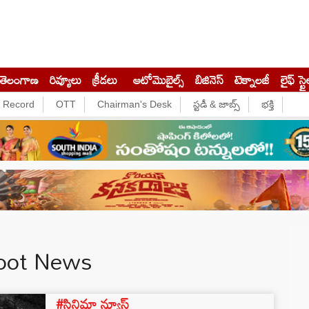
తెలంగాణ
రివ్యూలు
క్రీడలు
ఆటోమొబైల్స్
బిజినెస్‌
టెక్నాలజీ
లైఫ్ స్టై
e Record
OTT
Chairman's Desk
స్టడీ & జాబ్స్
భక్తి
hoot News
#సినిమా న్యూస్