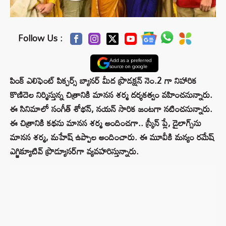
Follow Us :
Add as a preferred
source on google
పింక్ ఎలిఫెంట్ పిక్చర్స్ బ్యానర్ మీద ప్రొడక్షన్ నెం.2 గా నిహారిక
కొణిదెల నిర్మిస్తున్న చిత్రానికి మానస శర్మ దర్శకత్వం వహించనున్నారు.
ఈ సినిమాలో సంగీత్ శోభన్, నయన్ సారిక జంటగా నటించనున్నారు.
ఈ చిత్రానికి కథను మానస శర్మ అందించగా.. స్క్రీన్ ప్లే, డైలాగ్స్‌ను
మానస శర్మ, మహేష్ ఉప్పాల అందించారు. ఈ మూవీకి మన్యం రమేష్
ఎగ్జిక్యూటివ్ ప్రొడ్యూసర్‌గా వ్యవహరిస్తున్నారు.