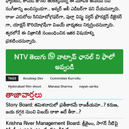
ఫ్యాంటసీ, కామెడీ జోనర్ తెరెకెక్కనున్న ఈ మూవీకి అనుదీప్ దేవ్
సంగీతాన్ని అందిస్తుండగా.. అన్వర్ అలీ ఎడిటర్‌గా పని చేయనున్నారు.
రాజు ఎడురోలు సినిమాటోగ్రఫర్‌గా, పుల్లా విష్ణు వర్దన్ ప్రొడక్షన్ డిజైనర్
గా, యాక్షన్ కొరియోగ్రఫీగా విజయ్ బాధ్యతలు నిర్వర్తించనున్నారు.
త్వరలోనే ఈ చిత్రానికి సంబంధించిన ఇతర విషయాల్ని
ప్రకటించనున్నారు.
NTV తెలుగు
వాట్సాప్ ఛానల్ ని ఫాలో
అవ్వండి
TAGS
Anudeep Dev
Committee Kurrollu
Hyderabad film shoot
Manasa Sharma
nayan sarika
తాజావార్తలు
Story Board: తమిళనాడులో ప్రతీకారమే రాజకీయమా..? కరుణ,
జయ దగ్గర నుంచి విజయ్ దాకా అదే తీరా..?
Krishna River Management Board: శ్రీశైలం, సాగర్ నీటిపై