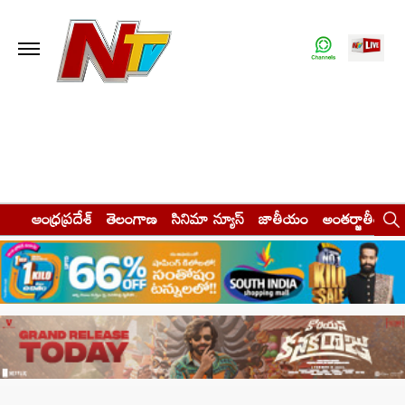
ఆంధ్రప్రదేశ్
తెలంగాణ
సినిమా న్యూస్
జాతీయం
అంతర్జాతీయం