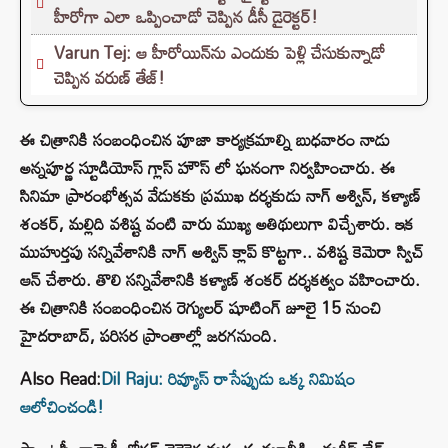
హీరోగా ఎలా ఒప్పించాడో చెప్పిన డీసీ డైరెక్టర్!
Varun Tej: ఆ హీరోయిన్‌ను ఎందుకు పెళ్లి చేసుకున్నాడో
చెప్పిన వరుణ్ తేజ్!
ఈ చిత్రానికి సంబంధించిన పూజా కార్యక్రమాల్ని బుధవారం నాడు
అన్నపూర్ణ స్టూడియోస్ గ్లాస్ హౌస్ లో ఘనంగా నిర్వహించారు. ఈ
సినిమా ప్రారంభోత్సవ వేడుకకు ప్రముఖ దర్శకుడు నాగ్ అశ్విన్, కళ్యాణ్
శంకర్, మల్లిది వశిష్ట వంటి వారు ముఖ్య అతిథులుగా విచ్చేశారు. ఇక
ముహుర్తపు సన్నివేశానికి నాగ్ అశ్విన్ క్లాప్ కొట్టగా.. వశిష్ట కెమెరా స్విచ్
ఆన్ చేశారు. తొలి సన్నివేశానికి కళ్యాణ్ శంకర్ దర్శకత్వం వహించారు.
ఈ చిత్రానికి సంబంధించిన రెగ్యులర్ షూటింగ్ జూలై 15 నుంచి
హైదరాబాద్, పరిసర ప్రాంతాల్లో జరగనుంది.
Also Read:
Dil Raju: రివ్యూస్ రాసేప్పుడు ఒక్క నిమిషం
ఆలోచించండి!