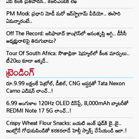
ఏపీ కీలక ప్రతిపాదన.. కేఆర్ఎంబీకి లేఖ
PM Modi: ప్రధాని మోడీ మరో ఇన్‌స్టాగ్రామ్ వీడియో.. ఈసారి
ఏమన్నారంటే..
Off The Record: ఆసిఫాబాద్ కాంగ్రెస్‌లో అసంతృప్తి అగ్గి.. డీసీసీ
అధ్యక్షురాలిపై తిరుగుబాటు?
Tour Of South Africa: సౌతాఫ్రికా షెడ్యూల్‌లో కీలక మార్పులు..
టీ20లు కూడా అక్కడే..
ట్రెండింగ్‌
రూ.9.99 లక్షలకే పెట్రోల్, డీజిల్, CNG ఆప్షన్లతో Tata Nexon
Camo ఎడిషన్ లాంచ్..!
6.99 అంగుళాల 120Hz OLED డిస్‌ప్లే, 8,000mAh బ్యాటరీతో
REDMI Note 17 5G లాంచ్..!
Crispy Wheat Flour Snacks: బయటి జంక్ ఫుడ్‌కి బై..బై..
ఇంట్లోనే గోధుమపిండితో కరకరలాడే హెల్తీ స్నాక్స్ చేసేయండి ఇలా.!