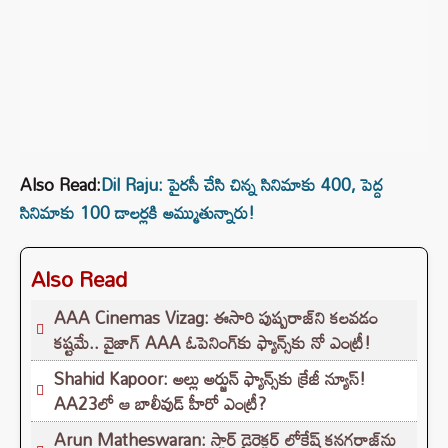
Also Read:
Dil Raju: పైరసీ చేసి చిన్న సినిమాకు 400, పెద్ద
సినిమాకు 100 డాలర్లకి అమ్ముతున్నారు!
Also Read
AAA Cinemas Vizag: ఈసారి పుష్పరాజ్‌ని కలవడం
కష్టమే.. వైజాగ్ AAA ఓపెనింగ్‌కు ఫ్యాన్స్‌కు నో ఎంట్రీ!
Shahid Kapoor: అల్లు అర్జున్ ఫ్యాన్స్‌కు క్రేజీ న్యూస్!
AA23లో ఆ బాలీవుడ్ హీరో ఎంట్రీ?
Arun Matheswaran: స్టార్ డైరెక్టర్ లోకేష్ కనగరాజ్‌ను