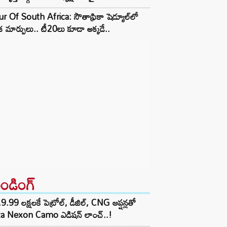
r Of South Africa: సౌతాఫ్రికా షెడ్యూల్‌లో
క మార్పులు.. టీ20లు కూడా అక్కడే..
రెండింగ్‌
9.99 లక్షలకే పెట్రోల్, డీజిల్, CNG ఆప్షన్లతో
ta Nexon Camo ఎడిషన్ లాంచ్..!