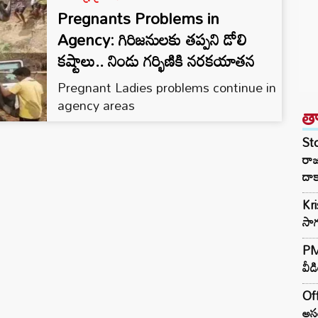
Pregnants Problems in
Agency: గిరిజనులకు తప్పని డోలి
కష్టాలు.. నిండు గర్భిణికి నరకయాతన
Pregnant Ladies problems continue in
agency areas
త
St
రా
దాక
Kr
సాగ
PM 
వీడ
Off
అసం