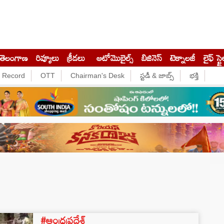
తెలంగాణ
రివ్యూలు
క్రీడలు
ఆటోమొబైల్స్
బిజినెస్‌
టెక్నాలజీ
లైఫ్ స్టై
e Record
OTT
Chairman's Desk
స్టడీ & జాబ్స్
భక్తి
#ఆంధ్రప్రదేశ్