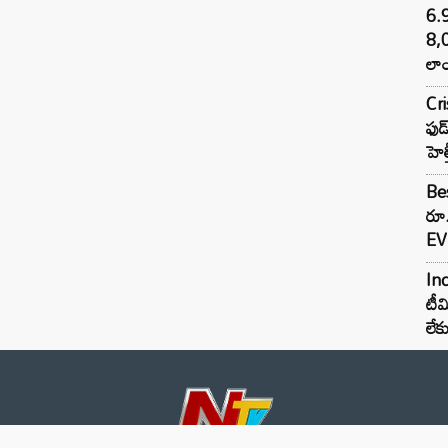
6.
8,
లాం
Cr
ఫుడ
హెల
Bes
రూ
EV 
Inc
టీమ
లే