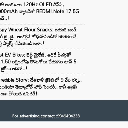
99 అంగుళాల 120Hz OLED డిస్‌ప్లే,
000mAh బ్యాటరీతో REDMI Note 17 5G
చ్..!
ispy Wheat Flour Snacks: బయటి జంక్
్‌కి బై..బై.. ఇంట్లోనే గోధుమపిండితో కరకరలాడే
్తీ స్నాక్స్ చేసేయండి ఇలా.!
t EV Bikes: బెస్ట్ మైలేజ్, అదిరే ఫీచర్లతో
.1.50 లక్షలలోపు కొనుగోలు చేయగల టాప్-5
బైక్‌లు ఇదిగో..!
redible Story: దేశవాళీ క్రికెట్‌లో 9 వేల రన్స్..
ిండియా డెబ్యూలోనే హాఫ్ సెంచరీ.. కానీ అడ్రస్
కుండా పోయిన ఓపెనర్!
For advertising contact :9949494238
Email: digital@ntvnetwork.com