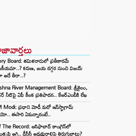
ాజావార్తలు
ory Board: తమిళనాడులో ప్రతీకారమే
జకీయమా..? కరుణ, జయ దగ్గర నుంచి విజయ్
ా అదే తీరా..?
ishna River Management Board: శ్రీశైలం,
ర్ నీటిపై ఏపీ కీలక ప్రతిపాదన.. కేఆర్ఎంబీకి లేఖ
Modi: ప్రధాని మోడీ మరో ఇన్‌స్టాగ్రామ్
ియో.. ఈసారి ఏమన్నారంటే..
 The Record: ఆసిఫాబాద్ కాంగ్రెస్‌లో
తృప్తి అగ్గి.. డీసీసీ అధ్యక్షురాలిపై తిరుగుబాటు?