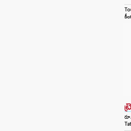
Tou
కీల
ట్
రూ.
Ta