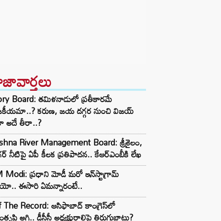
ాజావార్తలు
ory Board: తమిళనాడులో ప్రతీకారమే
జకీయమా..? కరుణ, జయ దగ్గర నుంచి విజయ్
ా అదే తీరా..?
ishna River Management Board: శ్రీశైలం,
ర్ నీటిపై ఏపీ కీలక ప్రతిపాదన.. కేఆర్ఎంబీకి లేఖ
Modi: ప్రధాని మోడీ మరో ఇన్‌స్టాగ్రామ్
ియో.. ఈసారి ఏమన్నారంటే..
 The Record: ఆసిఫాబాద్ కాంగ్రెస్‌లో
తృప్తి అగ్గి.. డీసీసీ అధ్యక్షురాలిపై తిరుగుబాటు?