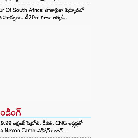
r Of South Africa: సౌతాఫ్రికా షెడ్యూల్‌లో
క మార్పులు.. టీ20లు కూడా అక్కడే..
రెండింగ్‌
9.99 లక్షలకే పెట్రోల్, డీజిల్, CNG ఆప్షన్లతో
ta Nexon Camo ఎడిషన్ లాంచ్..!