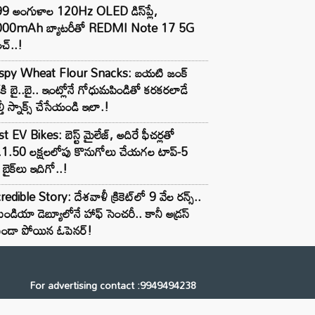
99 అంగుళాల 120Hz OLED డిస్‌ప్లే,
000mAh బ్యాటరీతో REDMI Note 17 5G
చ్..!
ispy Wheat Flour Snacks: బయటి జంక్
్‌కి బై..బై.. ఇంట్లోనే గోధుమపిండితో కరకరలాడే
్తీ స్నాక్స్ చేసేయండి ఇలా.!
t EV Bikes: బెస్ట్ మైలేజ్, అదిరే ఫీచర్లతో
.1.50 లక్షలలోపు కొనుగోలు చేయగల టాప్-5
బైక్‌లు ఇదిగో..!
redible Story: దేశవాళీ క్రికెట్‌లో 9 వేల రన్స్..
ిండియా డెబ్యూలోనే హాఫ్ సెంచరీ.. కానీ అడ్రస్
కుండా పోయిన ఓపెనర్!
For advertising contact :9949494238
Email: digital@ntvnetwork.com