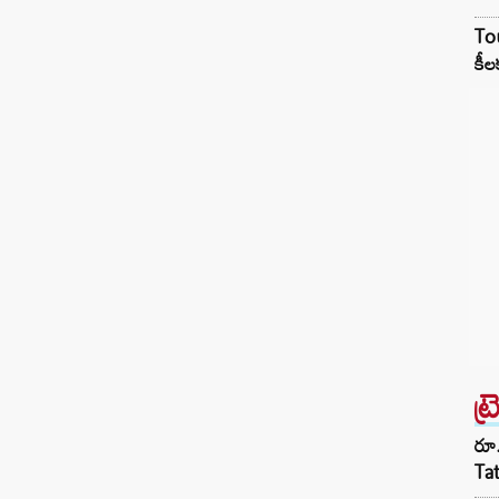
Tou
కీల
ట్
రూ.
Ta