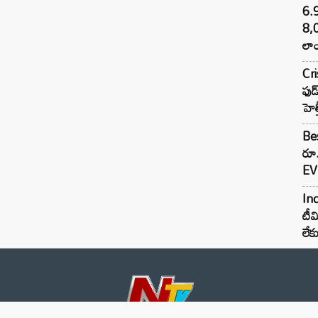
6.
8,
లాం
Cr
ఫుడ
హెల
Bes
రూ
EV 
Inc
టీమ
లే