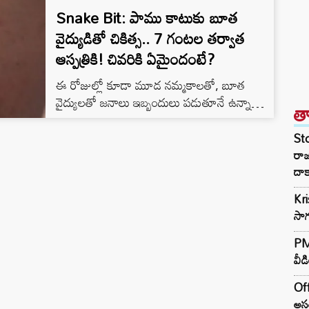
Snake Bit: పాము కాటుకు బూత
వైద్యుడితో చికిత్స.. 7 గంటల తర్వాత
ఆస్పత్రికి! చివరికి ఏమైందంటే?
ఈ రోజుల్లో కూడా మూడ నమ్మకాలతో, బూత
వైద్యులతో జనాలు ఇబ్బందులు పడుతూనే ఉన్నారు.
త
జనాలు మూడ నమ్మకాలను నమ్మి కొన్నిసార్లు
ప్రాణాల మీదికి తెచ్చుకుంటున్నారు. ఇలాంటి ఘటన
St
తాజాగా హర్యానాలో చోటుచేసుకుంది. హిసార్
రా
జిల్లాలోని ఉమ్రా గ్రామంలో నిద్రిస్తున్న ఒక
దాక
యువకుడిని పాము కాటు వేసింది. అతడిని కుటుంబ
Kr
సభ్యులు ఆసుపత్రికి తీసుకెళ్లకుండా.. బూత వైద్యునికి
సాగ
దగ్గరికి తీసుకెళ్లడంతో యువకుడు చనిపోయాడు.
పూర్తి వివరాల్లోకి వెళితే.. భివానీ రోడ్డులోని ఖండా
PM 
ఖేడి గ్రామానికి చెందిన 35…
వీడ
Off
అసం