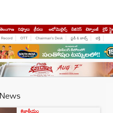
తెలంగాణ
రివ్యూలు
క్రీడలు
ఆటోమొబైల్స్
బిజినెస్‌
టెక్నాలజీ
లైఫ్ స్టై
e Record
OTT
Chairman's Desk
స్టడీ & జాబ్స్
భక్తి
 News
#జాతీయం