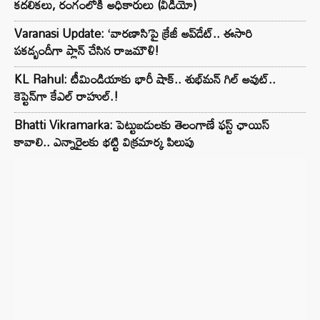
కదలికలు, రంగంలోకి అధికారులు (వీడియో)
Varanasi Update: ‘వారణాసి’పై క్రేజీ అప్‌డేట్.. ఈసారి
పకడ్బందీగా ప్లాన్ చేసిన రాజమౌళి!
KL Rahul: టీమిండియాకు భారీ షాక్.. శుభ్‌మన్ గిల్ అవుట్..
కెప్టెన్‌గా కేఎల్ రాహుల్.!
Bhatti Vikramarka: పెట్టుబడులకు తెలంగాణే ఫస్ట్ ఛాయిస్
కావాలి.. ఎన్నారైలకు భట్టి విక్రమార్క పిలుపు