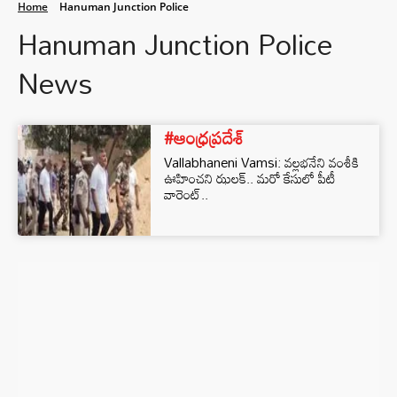
Home
Hanuman Junction Police
Hanuman Junction Police
News
#ఆంధ్రప్రదేశ్
Vallabhaneni Vamsi: వల్లభనేని వంశీకి
ఊహించని ఝలక్.. మరో కేసులో పీటీ
వారెంట్‌..