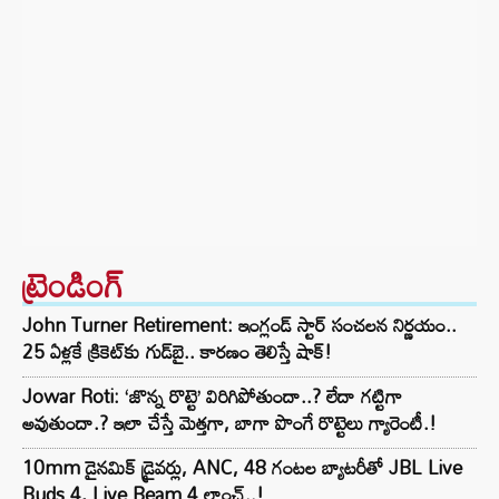
ట్రెండింగ్‌
John Turner Retirement: ఇంగ్లండ్ స్టార్ సంచలన నిర్ణయం..
25 ఏళ్లకే క్రికెట్‌కు గుడ్‌బై.. కారణం తెలిస్తే షాక్!
Jowar Roti: ‘జొన్న రొట్టె’ విరిగిపోతుందా..? లేదా గట్టిగా
అవుతుందా.? ఇలా చేస్తే మెత్తగా, బాగా పొంగే రొట్టెలు గ్యారెంటీ.!
10mm డైనమిక్ డ్రైవర్లు, ANC, 48 గంటల బ్యాటరీతో JBL Live
Buds 4, Live Beam 4 లాంచ్..!