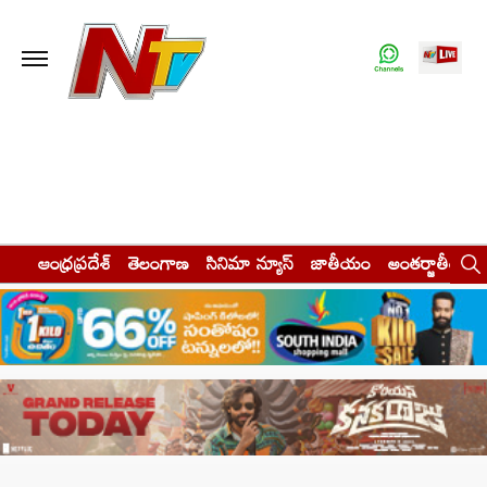
ఆంధ్రప్రదేశ్
తెలంగాణ
సినిమా న్యూస్
జాతీయం
అంతర్జాతీయం