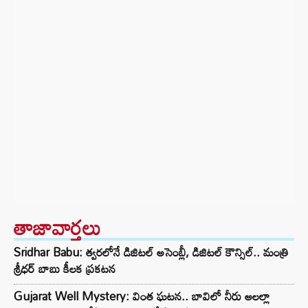
తాజావార్తలు
Sridhar Babu: త్వరలోనే డిజిటల్ అసెంబ్లీ, డిజిటల్ కౌన్సిల్.. మంత్రి
శ్రీధర్ బాబు కీలక ప్రకటన
Gujarat Well Mystery: వింత ఘటన.. బావిలో నీరు అలల్లా