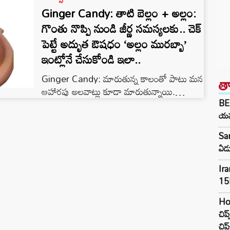
Ginger Candy: తాటి బెల్లం + అల్లం:
గొంతు నొప్పి నుండి జీర్ణ సమస్యలకు.. చెక్
పెట్టే అద్భుత ఔషధం ‘అల్లం మురబ్బా’
ఇంట్లోనే చేసుకోండి ఇలా..
Ginger Candy: మారుతున్న కాలంతో పాటు మన
త
ఆహారపు అలవాట్లు కూడా మారుతున్నాయి.
BE
ముఖ్యంగా జలుబు, దగ్గు, గొంతు నొప్పి వంటి
యమ
సమస్యలు మనల్ని ఇబ్బంది పెడుతుంటాయి. ఇలాంటి
సమయంలో మార్కెట్లో దొరికే రసాయనాలతో కూడిన
San
టాబ్లెట్ల కంటే, ఇంట్లోనే సహజసిద్ధంగా చేసుకునే
ఏడు
ఔషధమే మేలు. అందుకే ఎటువంటి పంచదార లేదా
సాధారణ బెల్లాన్ని వాడకుండా, లో-గ్లైసెమిక్ ఇండెక్స్
Ira
ఉండే తాటి బెల్లంతో చేసే ‘అల్లం మురబ్బా’ (Ginger
15E
Candy) గురించి ఈరోజు తెలుసుకుందాం. ఇది
Ho
రుచికి…
చిప
చిప్