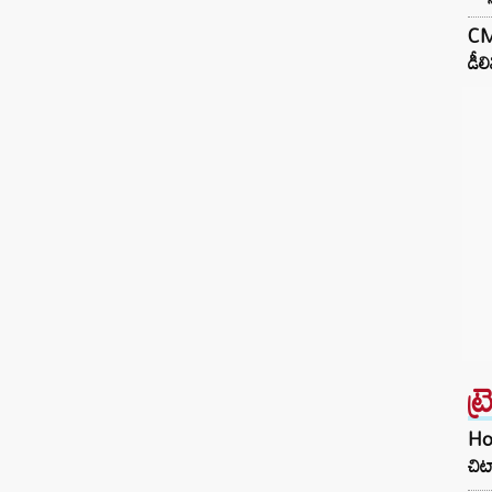
CM 
డీల
ట్
Hom
చిట