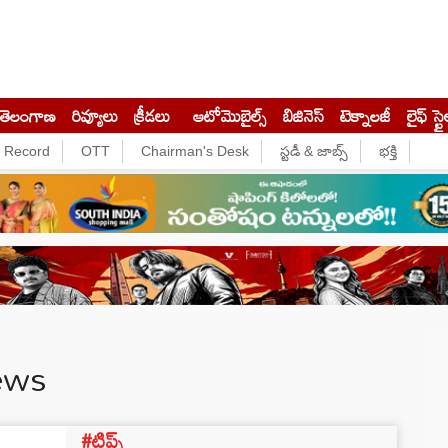
తెలంగాణ
రివ్యూలు
క్రీడలు
ఆటోమొబైల్స్
బిజినెస్‌
టెక్నాలజీ
లైఫ్ స్టై
e Record
OTT
Chairman's Desk
స్టడీ & జాబ్స్
భక్తి
ews
#టిప్స్