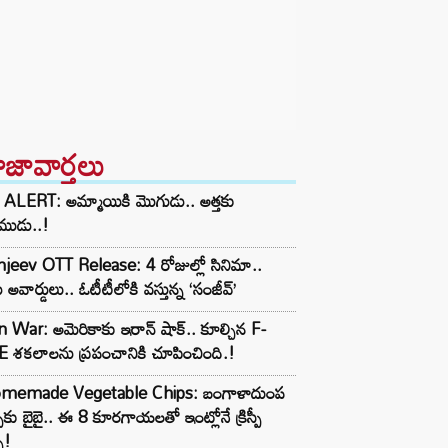
ాజావార్తలు
 ALERT: అమ్మాయికి మొగుడు.. అత్తకు
ుడు..!
jeev OTT Release: 4 రోజుల్లో సినిమా..
 అవార్డులు.. ఓటీటీలోకి వస్తున్న ‘సంజీవ్’
n War: అమెరికాకు ఇరాన్ షాక్.. కూల్చిన F-
 శకలాలను ప్రపంచానికి చూపించింది.!
memade Vegetable Chips: బంగాళాదుంప
్స్‌కు బైబై.. ఈ 8 కూరగాయలతో ఇంట్లోనే క్రిస్పీ
స్!