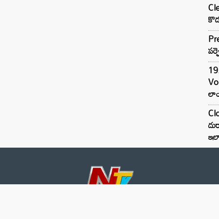
Cle
కొడ
Pre
పర్ఫ
19.
Vo
లాం
Clo
దుర
ఇల