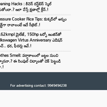
aning Hacks : కిచెన్ డస్ట్‌బిన్ స్మెల్
ుతోందా.? ఇలా చేస్తే క్షణాల్లో క్లీన్.!
ssure Cooker Rice Tips: కుక్కర్‌లో అన్నం
ెక్ట్‌గా రావాలంటే ఇదే సీక్రెట్.!
62kmpl మైలేజ్, 150hp టర్బో ఇంజిన్‌తో
lkswagen Virtus Anniversary ఎడిషన్
చ్.. ధర, ఫీచర్లు ఇవే.!
thes Smell: వర్షాకాలంలో బట్టల నుంచి
్వాసనా.? ఈ సింపుల్ చిట్కాలతో చెక్ పెట్టండి
ా.!
For advertising contact :9949494238
Email: digital@ntvnetwork.com