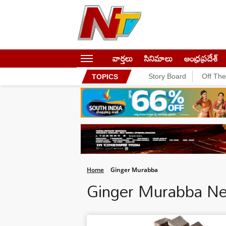
వార్తలు
సినిమాలు
ఆంధ్రప్రదేశ్
Story Board
Off Th
TOPICS
Home
Ginger Murabba
Ginger Murabba N