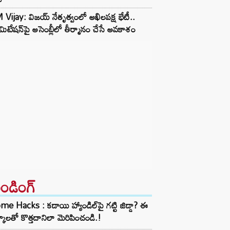
Vijay: విజయ్ నేతృత్వంలో అఖిలపక్ష భేటీ..
ిమిటేషన్‌పై అసెంబ్లీలో తీర్మానం చేసే అవకాశం
రెండింగ్‌
e Hacks : కడాయి హ్యాండిల్‌పై గట్టి జిడ్డా? ఈ
్కాలతో కొత్తదానిలా మెరిపించండి.!