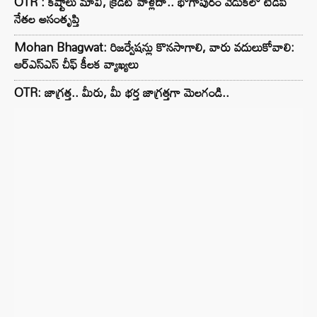
OTR : కష్టాలు మావి, క్రెడిట్ వాళ్లదా.. భోగాపురం వేడుకలో టీడీపీ
నేతల అసంతృప్తి
Mohan Bhagwat: రిజర్వేషన్లు కొనసాగాలి, వారు వదులుకోవాలి:
ఆర్ఎస్ఎస్ చీఫ్ కీలక వ్యాఖ్యలు
OTR: జాగ్రత్త.. మీరు, మీ భర్త జాగ్రత్తగా మెలగండి..