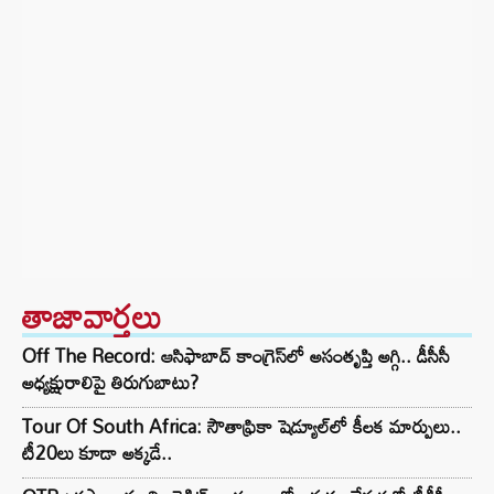
తాజావార్తలు
Off The Record: ఆసిఫాబాద్ కాంగ్రెస్‌లో అసంతృప్తి అగ్గి.. డీసీసీ
అధ్యక్షురాలిపై తిరుగుబాటు?
Tour Of South Africa: సౌతాఫ్రికా షెడ్యూల్‌లో కీలక మార్పులు..
టీ20లు కూడా అక్కడే..