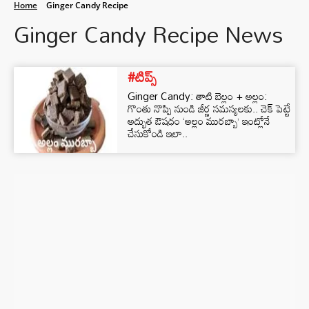
Home
Ginger Candy Recipe
Ginger Candy Recipe News
#టిప్స్
Ginger Candy: తాటి బెల్లం + అల్లం:
గొంతు నొప్పి నుండి జీర్ణ సమస్యలకు.. చెక్ పెట్టే
అద్భుత ఔషధం ‘అల్లం మురబ్బా’ ఇంట్లోనే
చేసుకోండి ఇలా..