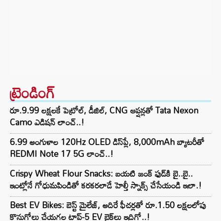
ట్రెండింగ్‌
రూ.9.99 లక్షలకే పెట్రోల్, డీజిల్, CNG ఆప్షన్లతో Tata Nexon
Camo ఎడిషన్ లాంచ్..!
6.99 అంగుళాల 120Hz OLED డిస్‌ప్లే, 8,000mAh బ్యాటరీతో
REDMI Note 17 5G లాంచ్..!
Crispy Wheat Flour Snacks: బయటి జంక్ ఫుడ్‌కి బై..బై..
ఇంట్లోనే గోధుమపిండితో కరకరలాడే హెల్తీ స్నాక్స్ చేసేయండి ఇలా.!
Best EV Bikes: బెస్ట్ మైలేజ్, అదిరే ఫీచర్లతో రూ.1.50 లక్షలలోపు
కొనుగోలు చేయగల టాప్-5 EV బైక్‌లు ఇదిగో..!