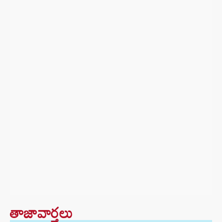
తాజావార్తలు