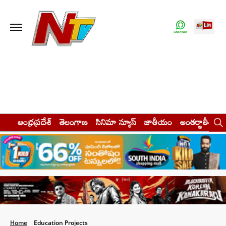
ఆంధ్రప్రదేశ్
తెలంగాణ
సినిమా న్యూస్
జాతీయం
అంతర్జాతీయం
Home
Education Projects