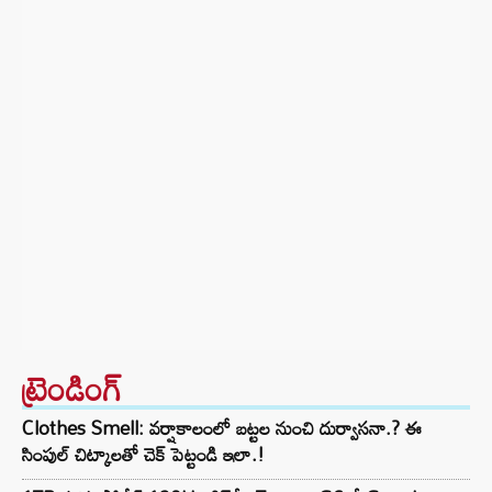
ట్రెండింగ్‌
Clothes Smell: వర్షాకాలంలో బట్టల నుంచి దుర్వాసనా.? ఈ
సింపుల్ చిట్కాలతో చెక్ పెట్టండి ఇలా.!