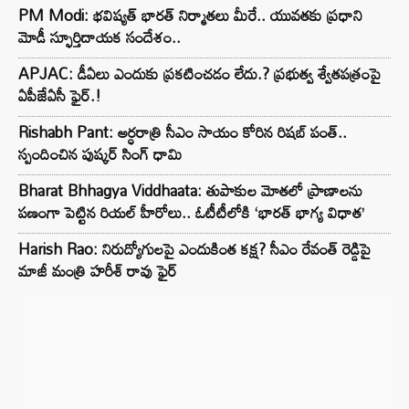
PM Modi: భవిష్యత్ భారత్ నిర్మాతలు మీరే.. యువతకు ప్రధాని
మోడీ స్ఫూర్తిదాయక సందేశం..
APJAC: డీఏలు ఎందుకు ప్రకటించడం లేదు.? ప్రభుత్వ శ్వేతపత్రంపై
ఏపీజేఏసీ ఫైర్.!
Rishabh Pant: అర్ధరాత్రి సీఎం సాయం కోరిన రిషబ్ పంత్..
స్పందించిన పుష్కర్ సింగ్ ధామి
Bharat Bhhagya Viddhaata: తుపాకుల మోతలో ప్రాణాలను
పణంగా పెట్టిన రియల్ హీరోలు.. ఓటీటీలోకి ‘భారత్ భాగ్య విధాత’
Harish Rao: నిరుద్యోగులపై ఎందుకింత కక్ష? సీఎం రేవంత్ రెడ్డిపై
మాజీ మంత్రి హరీశ్ రావు ఫైర్