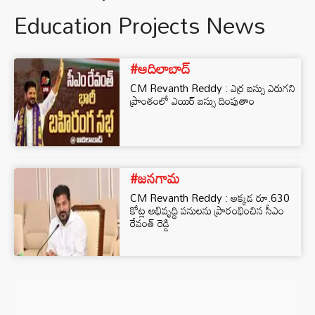
Education Projects News
#ఆదిలాబాద్
CM Revanth Reddy : ఎర్ర బస్సు ఎరుగని
ప్రాంతంలో ఎయిర్ బస్సు దింపుతాం
#జనగామ
CM Revanth Reddy : అక్కడ రూ.630
కోట్ల అభివృద్ధి పనులను ప్రారంభించిన సీఎం
రేవంత్ రెడ్డి