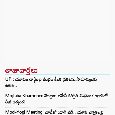
తాజావార్తలు
UPI: యూపీఐ ఛార్జీలపై కేంద్రం కీలక ప్రకటన..సామాన్యులకు
ఊరట..
Mojtaba Khamenei: మొజ్తబా ఖమేనీ పరిస్థితి విషమం? ఇరాన్‌లో
తీవ్ర ఉత్కంఠ!
Modi-Yogi Meeting: మోడీతో యోగీ భేటీ.. యూపీ ఎన్నికలపై