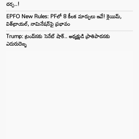
చర్చ..!
EPFO New Rules: PFలో 8 కీలక మార్పులు ఇవే! క్లెయిమ్,
విత్‌డ్రాయల్, నామినేషన్‌పై ప్రభావం
Trump: ట్రంప్‌నకు సెనేట్ షాక్.. అధ్యక్షుడి ప్రాతిపాదనకు
ఎదురుదెబ్బ