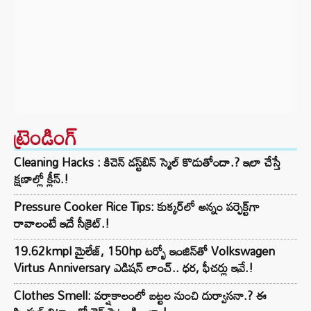
ట్రెండింగ్‌
Cleaning Hacks : కిచెన్ డస్ట్‌బిన్ స్మెల్ కొడుతోందా.? ఇలా చేస్తే
క్షణాల్లో క్లీన్.!
Pressure Cooker Rice Tips: కుక్కర్‌లో అన్నం పర్ఫెక్ట్‌గా
రావాలంటే ఇదే సీక్రెట్.!
19.62kmpl మైలేజ్, 150hp టర్బో ఇంజిన్‌తో Volkswagen
Virtus Anniversary ఎడిషన్ లాంచ్.. ధర, ఫీచర్లు ఇవే.!
Clothes Smell: వర్షాకాలంలో బట్టల నుంచి దుర్వాసనా.? ఈ