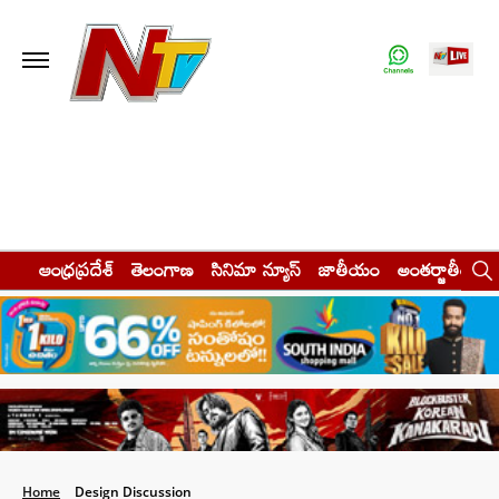
ఆంధ్రప్రదేశ్
తెలంగాణ
సినిమా న్యూస్
జాతీయం
అంతర్జాతీయం
Home
Design Discussion