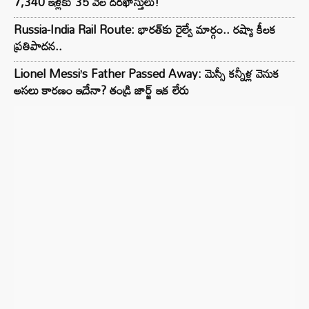
7,340 ఇళ్లకు 35 వేల దరఖాస్తులు!
Russia-India Rail Route: భారత్‌కు రైల్వే మార్గం.. రష్యా కీలక
ప్రతిపాదన..
Lionel Messi’s Father Passed Away: మెస్సీ కన్నీళ్ల వెనుక
అసలు కారణం ఇదేనా? తండ్రి జార్జ్ ఇక లేరు