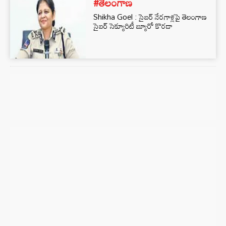
#తెలంగాణ
Shikha Goel : సైబర్ నేరగాళ్లపై తెలంగాణ
సైబర్ సెక్యూరిటీ బ్యూరో కొరడా