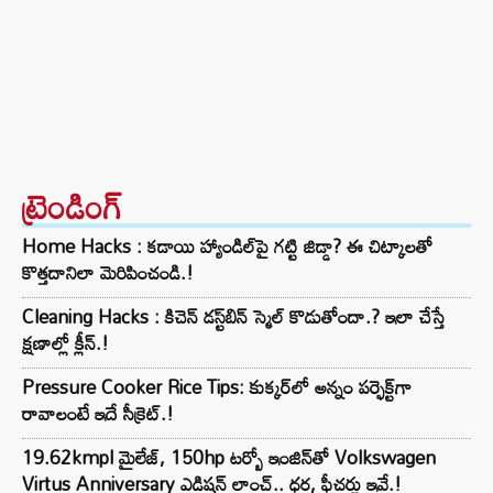
ట్రెండింగ్‌
Home Hacks : కడాయి హ్యాండిల్‌పై గట్టి జిడ్డా? ఈ చిట్కాలతో
కొత్తదానిలా మెరిపించండి.!
Cleaning Hacks : కిచెన్ డస్ట్‌బిన్ స్మెల్ కొడుతోందా.? ఇలా చేస్తే
క్షణాల్లో క్లీన్.!
Pressure Cooker Rice Tips: కుక్కర్‌లో అన్నం పర్ఫెక్ట్‌గా
రావాలంటే ఇదే సీక్రెట్.!
19.62kmpl మైలేజ్, 150hp టర్బో ఇంజిన్‌తో Volkswagen
Virtus Anniversary ఎడిషన్ లాంచ్.. ధర, ఫీచర్లు ఇవే.!