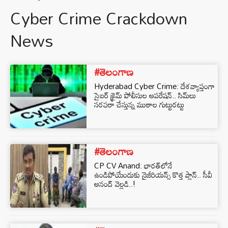
Cyber Crime Crackdown
News
#తెలంగాణ
Hyderabad Cyber Crime: దేశవ్యాప్తంగా
సైబర్ క్రైమ్ పోలీసుల ఆపరేషన్.. సిమ్‌లు
సరఫరా చేస్తున్న ముఠాల గుట్టురట్టు
#తెలంగాణ
CP CV Anand: భారత్‌లోనే
ఉండిపోయేందుకు నైజీరియన్స్ కొత్త ప్లాన్.. సీవీ
ఆనంద్ వెల్లడి..!