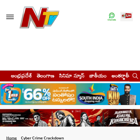
ఆంధ్రప్రదేశ్
తెలంగాణ
సినిమా న్యూస్
జాతీయం
అంతర్జాతీయం
Home
Cyber Crime Crackdown