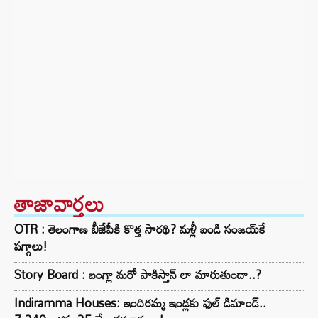
తాజావార్తలు
OTR : తెలంగాణ బీజేపీకి కొత్త సారథి? మళ్లీ బండి సంజయ్‌కే
పగ్గాలు!
Story Board : బంగ్లా మరో పాకిస్తాన్ లా మారుతుందా..?
Indiramma Houses: ఇందిరమ్మ ఇండ్లకు ఫుల్ డిమాండ్..