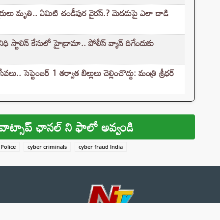
ులు మృతి.. ఏమిటి చండీపుర వైరస్.? మెదడుపై ఎలా దాడి
టాలిన్ కేసులో హైడ్రామా.. పోలీస్ వ్యాన్ దిగేందుకు
.. సెప్టెంబర్ 1 తర్వాత బిల్లులు చెల్లించొద్దు: మంత్రి శ్రీధర్
వాట్సాప్ ఛానల్ ని ఫాలో అవ్వండి
Police
cyber criminals
cyber fraud India