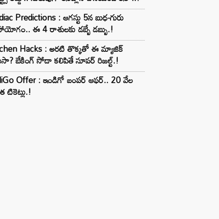
iac Predictions : ఆగస్టు 5న బుధ-గురు
ాయోగం.. ఈ 4 రాశులకు డబ్బే డబ్బు.!
chen Hacks : అరటి తొక్కతో ఈ మ్యాజిక్
ుసా? బేకింగ్ సోడా కలిపితే సూపర్ రిజల్ట్.!
iGo Offer : ఇండిగో బంపర్ ఆఫర్.. 20 వేల
త టికెట్లు.!