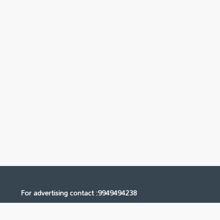
For advertising contact :9949494238
Email: digital@ntvnetwork.com