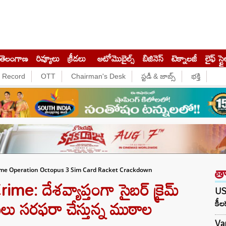
తెలంగాణ
రివ్యూలు
క్రీడలు
ఆటోమొబైల్స్
బిజినెస్‌
టెక్నాలజీ
లైఫ్ స్టై
e Record
OTT
Chairman's Desk
స్టడీ & జాబ్స్
భక్తి
త
me Operation Octopus 3 Sim Card Racket Crackdown
: దేశవ్యాప్తంగా సైబర్ క్రైమ్
US-
‌లు సరఫరా చేస్తున్న ముఠాల
కీల
Va