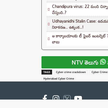
Chandipura virus: 22 మంది చిన్నార
చేస్తుంది.?
Udhayanidhi Stalin Case: ఉదయనిధి స్
నిరాకరణ.. ఉత్కంఠ..!
ఆ కార్యాలయాలకు టీ ఫైబర్ ఇంటర్నెట్ సేవలు
బాబు
NTV తెలుగు
TAGS
Cyber crime crackdown
Cyber Crime 
Hyderabad Cyber Crime