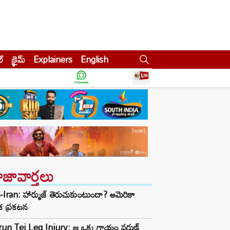
ల్
క్రైమ్
Explainers
English
ాజావార్తలు
Iran: హార్ముజ్ తెరుచుకుంటుందా? అమెరికా
క ప్రకటన
run Tej Leg Injury: ఆ ఒక్క గాయం వరుణ్