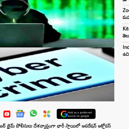
Zod
మహ
Kit
తెల
Ind
ఉచి
Add as a preferred
source on google
రైమ్ పోలీసులు దేశవ్యాప్తంగా భారీ స్థాయిలో ఆపరేషన్ ఆక్టోపస్