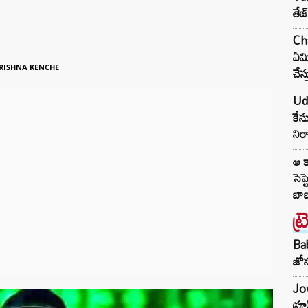
తేజ
Cha
ఏమి
చేస్
RISHNA KENCHE
Udh
కేస
నిర
ఆ క
సెప్
బా
ట్
Ba
జోస
Jow
ఫ్ర