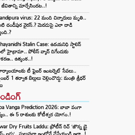
్ జీవితాన్ని మార్చేసిందట..!
ndipura virus: 22 మంది చిన్నారులు మృతి..
టి చండీపుర వైరస్.? మెదడుపై ఎలా దాడి
తుంది.?
ayanidhi Stalin Case: ఉదయనిధి స్టాలిన్
ులో హైడ్రామా.. పోలీస్ వ్యాన్ దిగేందుకు
ాకరణ.. ఉత్కంఠ..!
ార్యాలయాలకు టీ ఫైబర్ ఇంటర్నెట్ సేవలు..
టెంబర్ 1 తర్వాత బిల్లులు చెల్లించొద్దు: మంత్రి శ్రీధర్
బు
రెండింగ్‌
ba Vanga Prediction 2026: బాబా వంగా
్యం.. ఈ 5 రాశులకు కోటీశ్వర యోగం.!
ar Dry Fruits Laddu: ప్రోటీన్ రిచ్ ‘జొన్న డ్రై
ూప్ట్స్ లడ్డు’.. సులువుగా ఇంట్లోనే చేసేయండి ఇలా..!