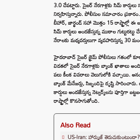
3.0 చేపట్టారు. సైబర్ నేరగాళ్లకు సిమ్ కార్డులు
నిర్వహిస్తున్నారు. పోలీసుల సమాచారం ప్రకారం.. 
బీహార్, జార్ఖండ్ సహా మొత్తం 15 రాష్ట్రాల్లో 
సిమ్ కార్డులు అందజేస్తున్న ముఠాల గుట్టురట్టు 
నేరాలకు మధ్యవర్తులుగా వ్యవహరిస్తున్న 30 మంది
హైదరాబాద్ సైబర్ క్రైమ్ పోలీసులు గతంలో కూడా
విడతలో సైబర్ నేరగాళ్లకు బ్యాంక్ ఖాతాలు అందిస్
పలు కీలక వివరాలు వెలుగులోకి వచ్చాయి. అనంత
బ్యాంక్ మేనేజర్లు, సిబ్బందిపై దృష్టి సారించార
కార్డులు అందజేస్తున్న నెట్వర్క్‌లను పూర్తిగ
రాష్ట్రాల్లో కొనసాగుతోంది.
Also Read
US-Iran: హార్ముజ్ తెరుచుకుంటుందా?