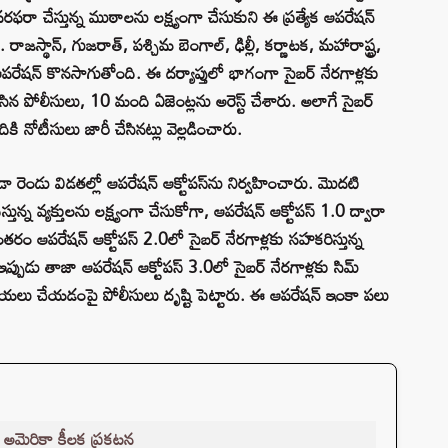
 సరఫరా చేస్తున్న ముఠాలను లక్ష్యంగా చేసుకుని ఈ ప్రత్యేక ఆపరేషన్
రాజస్థాన్, గుజరాత్, పశ్చిమ బెంగాల్, ఢిల్లీ, కర్ణాటక, మహారాష్ట్ర,
ఈ ఆపరేషన్ కొనసాగుతోంది. ఈ దర్యాప్తులో భాగంగా సైబర్ నేరగాళ్లకు
చేసిన పోలీసులు, 10 మంది ఏజెంట్లను అరెస్ట్ చేశారు. అలాగే సైబర్
కి నోటీసులు జారీ చేసినట్లు వెల్లడించారు.
 రెండు విడతల్లో ఆపరేషన్ ఆక్టోపస్‌ను నిర్వహించారు. మొదటి
తున్న వ్యక్తులను లక్ష్యంగా చేసుకోగా, ఆపరేషన్ ఆక్టోపస్ 1.0 ద్వారా
రం ఆపరేషన్ ఆక్టోపస్ 2.0లో సైబర్ నేరగాళ్లకు సహకరిస్తున్న
ు. ఇప్పుడు తాజా ఆపరేషన్ ఆక్టోపస్ 3.0లో సైబర్ నేరగాళ్లకు సిమ్
ా బట్టబయలు చేయడంపై పోలీసులు దృష్టి పెట్టారు. ఈ ఆపరేషన్ ఇంకా పలు
 అమెరికా కీలక ప్రకటన