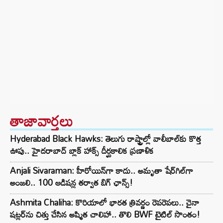
తాజావార్తలు
Hyderabad Black Hawks: తెలుగు రాష్ట్రాల్లో వాలీబాల్‌కు కొత్త
ఊపు.. హైదరాబాద్ బ్లాక్ హాక్స్ దీర్ఘకాలిక ప్రణాళిక
Anjali Sivaraman: హీరోయిన్‌గా కాదు.. అమృతా షేర్‌గిల్‌గా
అంజలి.. 100 ఆడిషన్ల తర్వాత బిగ్ ఛాన్స్!
Ashmita Chaliha: కొరియాలో భారత త్రివర్ణం రెపరెపలు.. చైనా
షట్లర్‌ను చిత్తు చేసిన అష్మిత చాలిహా.. తొలి BWF టైటిల్ సొంతం!