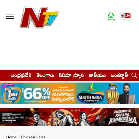
ఆంధ్రప్రదేశ్
తెలంగాణ
సినిమా న్యూస్
జాతీయం
అంతర్జాతీయం
Home
Chicken Sales