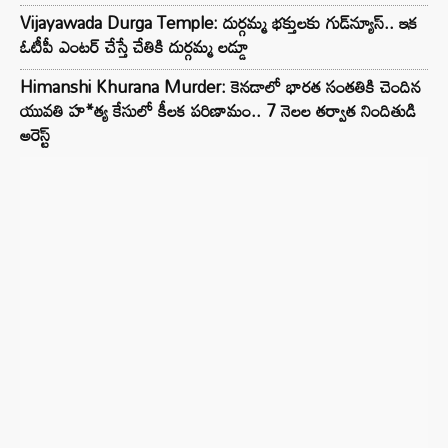
Vijayawada Durga Temple: దుర్గమ్మ భక్తులకు గుడ్‌న్యూస్.. ఇక
ఓటీపీ ఎంటర్ చేస్తే చేతికి దుర్గమ్మ లడ్డూ
Himanshi Khurana Murder: కెనడాలో భారత సంతతికి చెందిన
యువతి హ*త్య కేసులో కీలక పరిణామం.. 7 నెలల తర్వాత నిందితుడి
అరెస్ట్