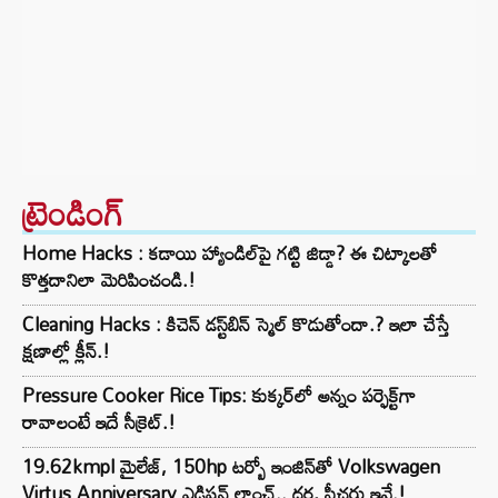
ట్రెండింగ్‌
Home Hacks : కడాయి హ్యాండిల్‌పై గట్టి జిడ్డా? ఈ చిట్కాలతో
కొత్తదానిలా మెరిపించండి.!
Cleaning Hacks : కిచెన్ డస్ట్‌బిన్ స్మెల్ కొడుతోందా.? ఇలా చేస్తే
క్షణాల్లో క్లీన్.!
Pressure Cooker Rice Tips: కుక్కర్‌లో అన్నం పర్ఫెక్ట్‌గా
రావాలంటే ఇదే సీక్రెట్.!
19.62kmpl మైలేజ్, 150hp టర్బో ఇంజిన్‌తో Volkswagen
Virtus Anniversary ఎడిషన్ లాంచ్.. ధర, ఫీచర్లు ఇవే.!