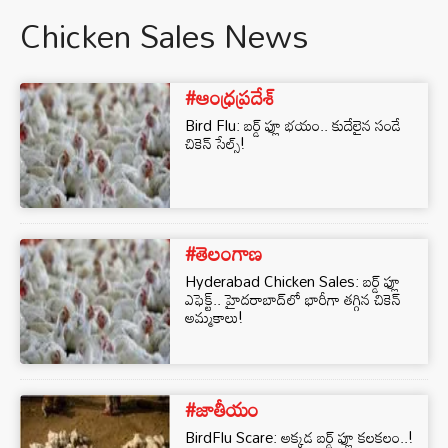
Chicken Sales News
#ఆంధ్రప్రదేశ్
Bird Flu: బర్డ్ ఫ్లూ భయం.. కుదేలైన సండే
చికెన్ సేల్స్!
#తెలంగాణ
Hyderabad Chicken Sales: బర్డ్ ఫ్లూ
ఎఫెక్ట్.. హైదరాబాద్‌లో భారీగా తగ్గిన చికెన్
అమ్మకాలు!
#జాతీయం
BirdFlu Scare: అక్కడ బర్డ్ ఫ్లూ కలకలం..!