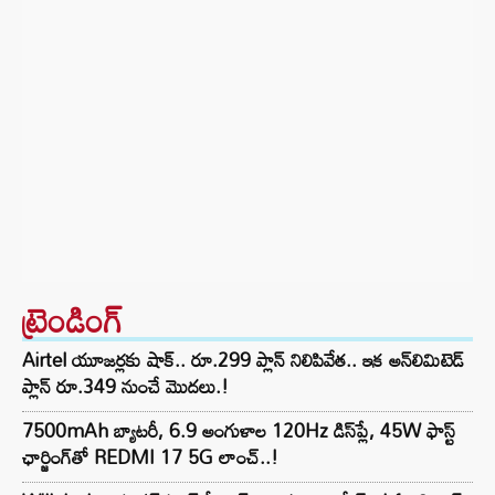
ట్రెండింగ్‌
Airtel యూజర్లకు షాక్.. రూ.299 ప్లాన్ నిలిపివేత.. ఇక అన్‌లిమిటెడ్
ప్లాన్ రూ.349 నుంచే మొదలు.!
7500mAh బ్యాటరీ, 6.9 అంగుళాల 120Hz డిస్‌ప్లే, 45W ఫాస్ట్
ఛార్జింగ్‌తో REDMI 17 5G లాంచ్..!