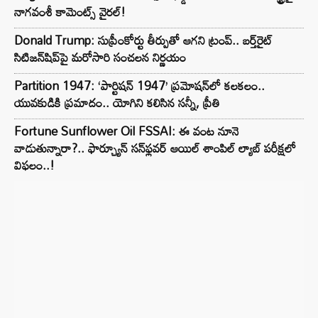
నాగవంశీ కామెంట్స్ వైరల్!
Donald Trump: సుప్రీంకోర్టు తీర్పుతో ఆగని ట్రంప్.. బర్త్‌రైట్
సిటిజన్‌షిప్‌పై మరోసారి సంచలన నిర్ణయం
Partition 1947: ‘పార్టిషన్ 1947’ ప్రమోషన్‌లో కలకలం..
యువకుడికి ప్రమాదం.. యోగిని కలిసిన సన్నీ, ప్రీతి
Fortune Sunflower Oil FSSAI: ఈ వంట నూనె
వాడుతున్నారా?.. ఫార్చ్యూన్ సన్‌ఫ్లవర్ ఆయిల్ శాంపిల్ ల్యాబ్ పరీక్షలో
విఫలం..!