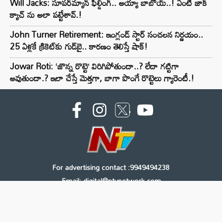
Will Jacks: సూపర్‌మ్యాన్ ఫీల్డింగ్.. అయ్యా బాబోయ్..! ఏంటి జాక్
క్యాచ్ ను అలా పట్టేశావ్.!
John Turner Retirement: ఇంగ్లండ్ స్టార్ సంచలన నిర్ణయం..
25 ఏళ్లకే క్రికెట్‌కు గుడ్‌బై.. కారణం తెలిస్తే షాక్!
Jowar Roti: ‘జొన్న రొట్టె’ విరిగిపోతుందా..? లేదా గట్టిగా
అవుతుందా.? ఇలా చేస్తే మెత్తగా, బాగా పొంగే రొట్టెలు గ్యారెంటీ.!
For advertising contact :9949494238
Email: digital@ntvnetwork.com
Copyright © 2000 - 2026 - NTV
About Us
Contact Us
Privacy Policy
Terms & Conditions