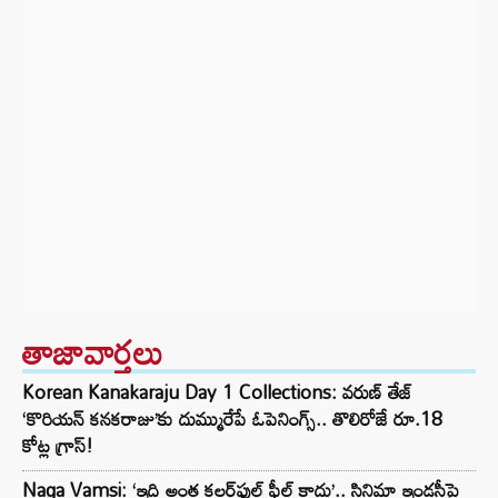
తాజావార్తలు
Korean Kanakaraju Day 1 Collections: వరుణ్ తేజ్
‘కొరియన్ కనకరాజు’కు దుమ్మురేపే ఓపెనింగ్స్.. తొలిరోజే రూ.18
కోట్ల గ్రాస్!
Naga Vamsi: ‘ఇది అంత కలర్‌ఫుల్ ఫీల్డ్ కాదు’.. సినిమా ఇండస్ట్రీపై