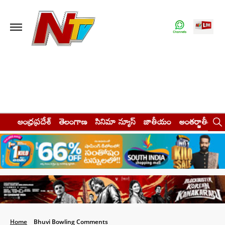
ఆంధ్రప్రదేశ్
తెలంగాణ
సినిమా న్యూస్
జాతీయం
అంతర్జాతీయం
Home
Bhuvi Bowling Comments