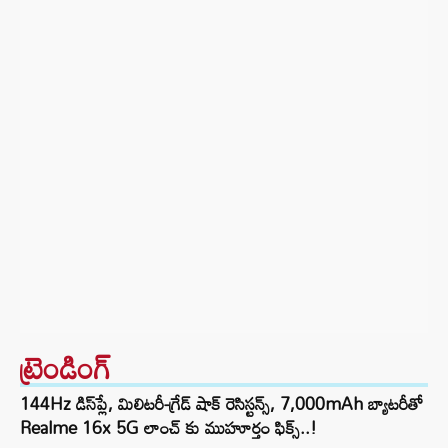
ట్రెండింగ్‌
144Hz డిస్‌ప్లే, మిలిటరీ-గ్రేడ్ షాక్ రెసిస్టన్స్, 7,000mAh బ్యాటరీతో
Realme 16x 5G లాంచ్ కు ముహూర్తం ఫిక్స్..!