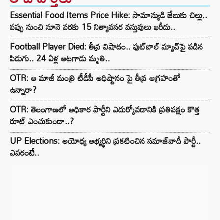
Essential Food Items Price Hike: సామాన్యుడి జేబుకు చిల్లు..
పప్పు నుంచి నూనె వరకు 15 నిత్యావసర వస్తువులు ఖరీదు..
Football Player Died: తీవ్ర విషాదం.. ఫుట్‌బాల్ మ్యాచ్‌పై పడిన
పిడుగు.. 24 ఏళ్ల ఆటగాడు మృతి..
OTR: ఆ మాజీ మంత్రి టీడీపీ అధిష్టానం పై తీవ్ర ఆగ్రహంతో
ఉన్నారా?
OTR: తెలంగాణలో అధికార పార్టీని ఎదుర్కోవడానికి ప్రతిపక్షం కొత్త
రూట్‌ ఎంచుకుందా..?
UP Elections: అయోధ్య అభ్యర్థిని ప్రకటించిన సమాజ్‌వాదీ పార్టీ..
ఎవరంటే..