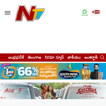
ఆంధ్రప్రదేశ్
తెలంగాణ
సినిమా న్యూస్
జాతీయం
అంతర్జాతీయం