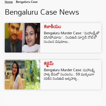
Home
Bengaluru Case
Bengaluru Case News
#జాతీయం
Bengaluru Murder Case: “మహాలక్ష్మీతో
విసిగిపోయాను”.. నిందితుడి సూసైడ్ నోట్‌లో
సంచలన విషయాలు..
#క్రైమ్
Bengaluru Murder Case: మహాలక్ష్మి
హత్య కేసులో సంచలనం.. 59 ముక్కలుగా
నరికిన నిందితుడి ఆత్మహత్య..