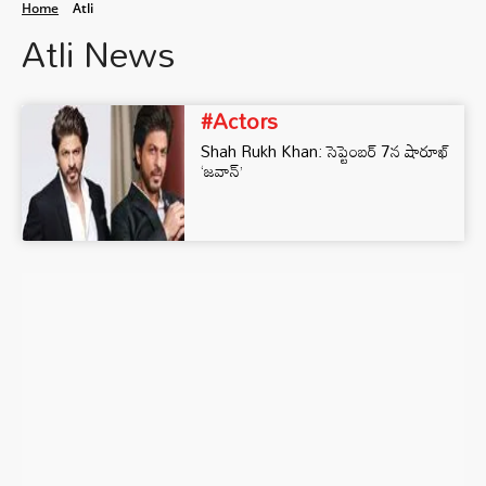
Home
Atli
Atli News
#Actors
Shah Rukh Khan: సెప్టెంబ‌ర్ 7న షారూఖ్
‘జవాన్’