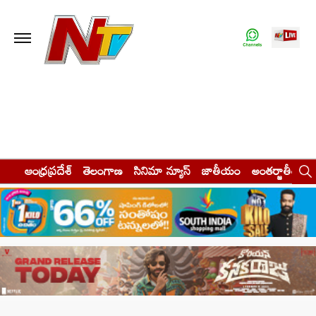
ఆంధ్రప్రదేశ్
తెలంగాణ
సినిమా న్యూస్
జాతీయం
అంతర్జాతీయం