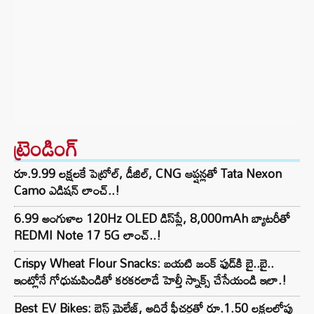
ట్రెండింగ్‌
రూ.9.99 లక్షలకే పెట్రోల్, డీజిల్, CNG ఆప్షన్లతో Tata Nexon
Camo ఎడిషన్ లాంచ్..!
6.99 అంగుళాల 120Hz OLED డిస్‌ప్లే, 8,000mAh బ్యాటరీతో
REDMI Note 17 5G లాంచ్..!
Crispy Wheat Flour Snacks: బయటి జంక్ ఫుడ్‌కి బై..బై..
ఇంట్లోనే గోధుమపిండితో కరకరలాడే హెల్తీ స్నాక్స్ చేసేయండి ఇలా.!
Best EV Bikes: బెస్ట్ మైలేజ్, అదిరే ఫీచర్లతో రూ.1.50 లక్షలలోపు