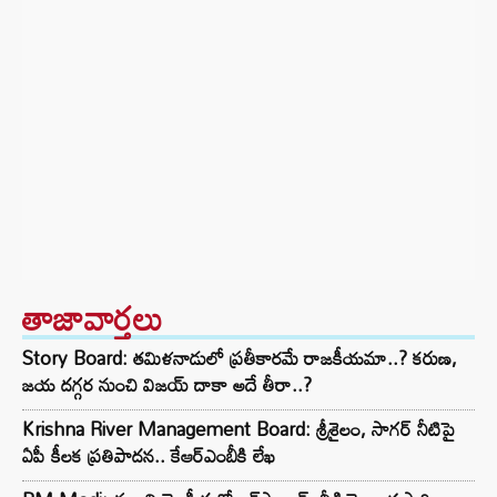
తాజావార్తలు
Story Board: తమిళనాడులో ప్రతీకారమే రాజకీయమా..? కరుణ,
జయ దగ్గర నుంచి విజయ్ దాకా అదే తీరా..?
Krishna River Management Board: శ్రీశైలం, సాగర్ నీటిపై
ఏపీ కీలక ప్రతిపాదన.. కేఆర్ఎంబీకి లేఖ