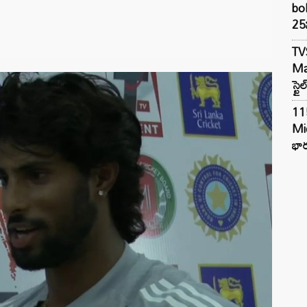
bol
25న
TV
Mar
స్టై
11
Mi
భార