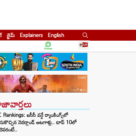
ల్
క్రైమ్
Explainers
English
ాజావార్తలు
 Rankings: ఐసీసీ వన్డే ర్యాంకింగ్స్‌లో
ుకొచ్చిన నెదర్లాండ్ ఆటగాళ్లు.. టాప్ 10లో
ెవరంటే..