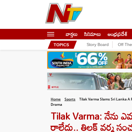
వార్తలు
సినిమాలు
ఆంధ్రప్రదేశ్
Story Board
Off Th
TOPICS
Home
Sports
Tilak Varma Slams Sri Lanka A 
Drama
Tilak Varma: నేను ఎవరి
రాలేదు.. తిలక్ వర్మ సం