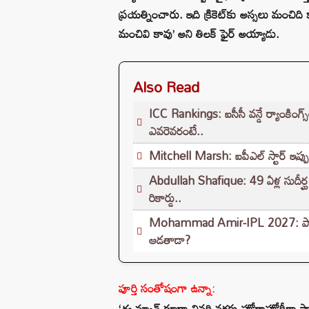
ప్రయత్నించారు. ఇది క్రికెట్‌కు అస్సలు మంచ
మంచివి కావు’ అని తిలక్ ఫైర్ అయ్యాడు.
Also Read
ICC Rankings: ఐసీసీ వన్డే ర్యాంకింగ్స
ఎవరెవరంటే..
Mitchell Marsh: ఐపీఎల్ స్టార్ ఇప్పుడు
Abdullah Shafique: 49 ఏళ్ల సుదీర్ఘ నిరీ
రికార్డు..
Mohammad Amir-IPL 2027: పాక్ స్ట
ఆడతాడా?
పూర్తి సంతోషంగా ఉన్నా:
‘ఈ మ్యాచ్ కూడా చివరి వరకు హోరాహోరీగా సా