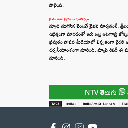
పాలైంది.
వైరల్‌గా మారిన వైభవ్-లంక ప్లేయర్ ఘర్షణ:
మ్యాచ్ ముగిసిన వెంటనే వైభవ్ సూర్యవంశీ, శ్ర
ఉద్రిక్తంగా మారడంతో ఇరు జట్ల ఆటగాళ్లు జో
ప్రస్తుతం సోషల్ మీడియాలో విస్తృతంగా వైరల్
చర్చనీయాంశంగా మారింది. మ్యాచ్ రిఫరీ ఈ ఘ
మారింది.
NTV తెలుగు
TAGS
india a
India A vs Sri Lanka A
Til