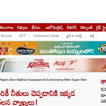
తెలంగాణ
రివ్యూలు
క్రీడలు
ఆటోమొబైల్స్
బిజినెస్‌
టెక్నాలజీ
లైఫ్ స్టై
e Record
OTT
Chairman's Desk
స్టడీ & జాబ్స్
భక్తి
త
Players Over Vaibhav Sooryavanshi Controversy After Super Over
కీ నీతులు చెప్పడానికి ఇక్కడ
ICC
దూస
చలన వ్యాఖ్యలు!
ఎవర