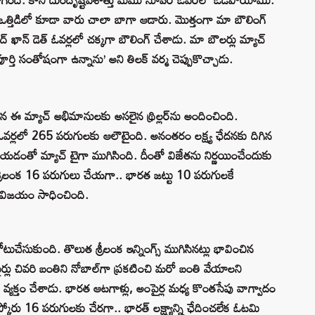
తం. ఒత్తిడిలో కూడా వారు చాలా బాగా ఆడారు. మొత్తంగా మా బౌలింగ్
షద్ ఖాన్ డెత్ ఓవర్లలో చక్కగా బౌలింగ్ చేశాడు. మా బౌలర్లు మ్యాచ్
ూర్తి సంతోషంగా ఉన్నాను’ అని తిలక్ వర్మ చెప్పుకొచ్చాడు.
ిన ఈ మ్యాచ్ అభిమానులకు అసలైన థ్రిల్లర్‌ను అందించింది.
వర్లలో 265 పరుగులకు ఆలౌటైంది. అనంతరం లక్ష్య ఛేదనకు దిగిన
యడంతో మ్యాచ్ టైగా ముగిసింది. దీంతో విజేతను నిర్ణయించేందుకు
శ్రీలంక 16 పరుగులు చేయగా.. భారత జట్టు 10 పరుగులకే
 విజయం సాధించింది.
చేసుకుంది. తొలుత శ్రీలంక ఇన్నింగ్స్ ముగిసినట్లు భావించిన
లు చివరి బంతిని నోబాల్‌గా ప్రకటించి మరో బంతి వేయాలని
తి వ్యక్తం చేశాడు. భారత ఆటగాళ్లు, అంపైర్ల మధ్య కొంతసేపు వాగ్వాదం
్కోరు 16 పరుగులకు చేరగా.. భారత్ లక్ష్యాన్ని ఛేదించలేక ఓటమి