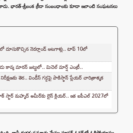
ిది కాదు. భారత్-శ్రీలంక క్రీడా సంబంధాలకు కూడా ఇలాంటి సంఘటనలు
్‌లో దూసుకొచ్చిన నెదర్లాండ్ ఆటగాళ్లు.. టాప్ 10లో
 కావ్య మారన్ జట్టులో.. మిచెల్ మార్ష్ ఎంట్రీ..
క్షణకు తెర.. విండీస్ గడ్డపై పాకిస్థాన్ ప్లేయర్ చారిత్రాత్మక
ార్ మహ్మద్ అమీర్‌కు లైన్ క్లియర్.. ఇక ఐపీఎల్‌ 2027లో
గింది. కానీ దురదృష్టవశాత్తు మేము సూపర్ ఓవర్‌లో ఓడిపోయాము.