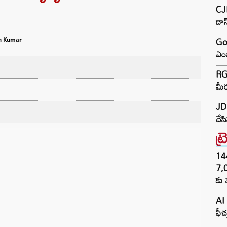
CJP
దా
Go
h Kumar
ఎంప
RGV
మీర
JD 
చేస
ట్
144H
7,
కు 
AI 
ఫీచ