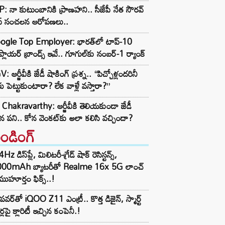
: నా కుటుంబానికి ప్రాణహని.. సీజేపీ నేత సౌరవ్
స్ సంచలన ఆరోపణలు..
ogle Top Employer: భారత్‌లో టాప్-10
్లాయర్ బ్రాండ్స్ ఇవే.. గూగుల్‌కు నంబర్-1 ర్యాంక్
: ఆర్జీవీకి జేడీ షాకింగ్ ప్రశ్న.. “పిచ్చోళ్లందరినీ
ు పెట్టుకుంటారా? లేక వాళ్లే వస్తారా?”
Chakravarthy: ఆర్జీవీకి తెలియకుండా జేడీ
ిన పని.. కోన వెంకట్‌కు అలా కలిసి వచ్చిందా?
రెండింగ్‌
z డిస్‌ప్లే, మిలిటరీ-గ్రేడ్ షాక్ రెసిస్టన్స్,
000mAh బ్యాటరీతో Realme 16x 5G లాంచ్
ముహూర్తం ఫిక్స్..!
పవర్‌తో iQOO Z11 ఎంట్రీ.. కొత్త డిజైన్, స్మార్ట్
ర్లపై క్లారిటీ ఇచ్చిన కంపెనీ.!