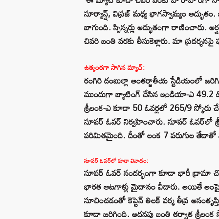
సూర్యాన్ష్, విప్రజ్ మధ్య భాగస్వామ్యం అద్భు
బాగుంది. స్పిన్నర్లు అద్భుతంగా రాణించారు. అర్
చివరి బంతి వరకు తీసుకెళ్లారు. మా ప్రదర్శనపై ప
ఉత్కంఠగా సాగిన మ్యాచ్:
రంగిరి దంబుల్లా అంతర్జాతీయ స్టేడియంలో జరిగ
ముందుగా బ్యాటింగ్ చేసిన ఇండియా-ఎ 49.2 ఓ
శ్రీలంక-ఎ కూడా 50 ఓవర్లలో 265/9 స్కోరు చే
సూపర్ ఓవర్ నిర్వహించారు. సూపర్ ఓవర్‌లో 
పరిమితమైంది. దీంతో లంక 7 పరుగుల తేడాతో
సూపర్ ఓవర్‌లో కూడా వివాదం:
సూపర్ ఓవర్ సందర్భంగా కూడా భారీ డ్రామా చోటు
భారత ఆటగాళ్లు మైదానం వీడారు. అయితే అంపైర్
సూచించడంతో కెప్టెన్ తిలక్ వర్మ తీవ్ర అసంతృప్
కూడా జరిగింది. అదనపు బంతి తర్వాత శ్రీలంక స