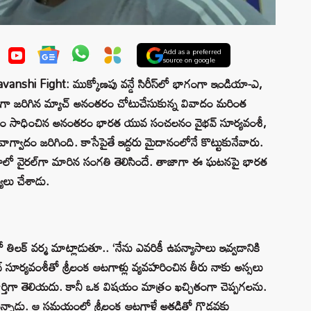
Add as a preferred
source on google
shi Fight: ముక్కోణపు వన్డే సిరీస్‌లో భాగంగా ఇండియా-ఎ,
ికగా జరిగిన మ్యాచ్ అనంతరం చోటుచేసుకున్న వివాదం మరింత
జయం సాధించిన అనంతరం భారత యువ సంచలనం వైభవ్ సూర్యవంశీ,
ాగ్వాదం జరిగింది. కాసేపైతే ఇద్దరు మైదానంలోనే కొట్టుకునేవారు.
లో వైరల్‌గా మారిన సంగతి తెలిసిందే. తాజాగా ఈ ఘటనపై భారత
ఖ్యలు చేశాడు.
లక్ వర్మ మాట్లాడుతూ.. ‘నేను ఎవరికీ ఉపన్యాసాలు ఇవ్వడానికి
వ్ సూర్యవంశీతో శ్రీలంక ఆటగాళ్లు వ్యవహరించిన తీరు నాకు అస్సలు
ర్తిగా తెలియదు. కానీ ఒక విషయం మాత్రం ఖచ్చితంగా చెప్పగలను.
ళ్తున్నాడు. ఆ సమయంలో శ్రీలంక ఆటగాళ్లే అతడితో గొడవకు