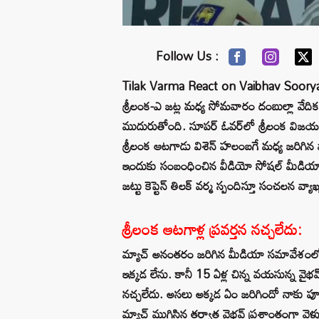
Follow Us :
Tilak Varma React on Vaibhav Sooryavan
శ్రీలంక-ఎ జట్ల మధ్య సోమవారం దంబుల్లా వేద
ముదురుతోంది. సూపర్ ఓవర్‌లో శ్రీలంక వి
శ్రీలంక ఆటగాడు విశెన్ హలంబగే మధ్య జరిగిన వ
ఇందుకు సంబంధించిన వీడియో సోషల్ మీడియా
జట్టు కెప్టెన్ తిలక్ వర్మ స్పందిస్తూ సంచలన వ్యా
శ్రీలంక ఆటగాళ్ల ప్రవర్తన నచ్చలేదు:
మ్యాచ్ అనంతరం జరిగిన మీడియా సమావేశంలో తి
ఇక్కడ లేను. కానీ 15 ఏళ్ల చిన్న వయసున్న వైభ
నచ్చలేదు. అసలు అక్కడ ఏం జరిగిందో నాకు పూ
మ్యాచ్ ముగిసిన తర్వాత వైభవ్ ప్రశాంతంగా వె