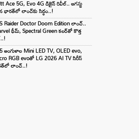
tt Ace 5G, Evo 4G డిజైన్ రివీల్.. ఆగస్టు
 భారత్‌లో లాంచ్‌కు సిద్ధం..!
S Raider Doctor Doom Edition లాంచ్..
vel థీమ్, Spectral Green కలర్‌తో కొత్త
ల్..!
5 అంగుళాల Mini LED TV, OLED evo,
cro RGB evoతో LG 2026 AI TV సిరీస్
త్‌లో లాంచ్..!