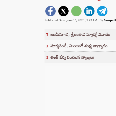
Published Date :June 16, 2026 ,
9:43 AM
By
Sampat
ఇండియా-ఎ, శ్రీలంక-ఎ మ్యాచ్లో వివాదం
సూర్యవంశీ, హలంబగే మధ్య వాగ్వాదం
తిలక్ వర్మ సంచలన వ్యాఖ్యలు