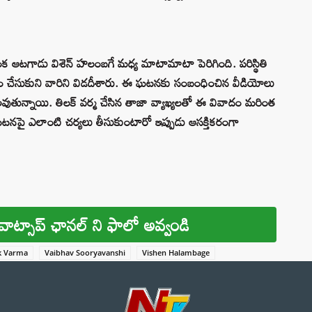
ీలంక ఆటగాడు విశెన్ హలంబగే మధ్య మాటామాటా పెరిగింది. పరిస్థితి
క్యం చేసుకుని వారిని విడదీశారు. ఈ ఘటనకు సంబంధించిన వీడియోలు
 అవుతున్నాయి. తిలక్ వర్మ చేసిన తాజా వ్యాఖ్యలతో ఈ వివాదం మరింత
టనపై ఎలాంటి చర్యలు తీసుకుంటారో ఇప్పుడు ఆసక్తికరంగా
వాట్సాప్ ఛానల్ ని ఫాలో అవ్వండి
ak Varma
Vaibhav Sooryavanshi
Vishen Halambage