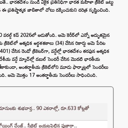
. అయితే.. భారతదేశం నుండి ఏకైక ప్రతినిధిగా భారత మహిళా క్రికెట్ జట్టు
న ఈ ప్రతిష్టాత్మక జాబితాలో చోటు దక్కించుకుని చరిత్ర సృష్టించింది.
 వరల్డ్ కప్ 2026లో ఆడుతోంది. ఆమె కెరీర్‌లో ఎన్నో అద్భుతమైన
్రికెట్‌లో అత్యధిక అర్థశతకాలు (34) చేసిన రికార్డు ఆమె పేరిట
01) చేసిన రెండో క్రికెటర్‌గా, వన్డేల్లో భారతదేశం తరఫున అత్యధిక
. దేశీయ వన్డే మ్యాచ్‌ల్లో డబుల్ సెంచరీ చేసిన మొదటి భారతీయ
ాకుండా, అంతర్జాతీయ క్రికెట్‌లోని మూడు ఫార్మాట్లలో సెంచరీలు
ంది. ఆమె మొత్తం 17 అంతర్జాతీయ సెంచరీలు సాధించింది.
మానులకు శుభవార్త.. 90 ఎకరాల్లో, రూ.633 కోట్లతో
యింగ్ చేంజ్.. సీక్రెట్ బయటపెట్టిన పుజారా..