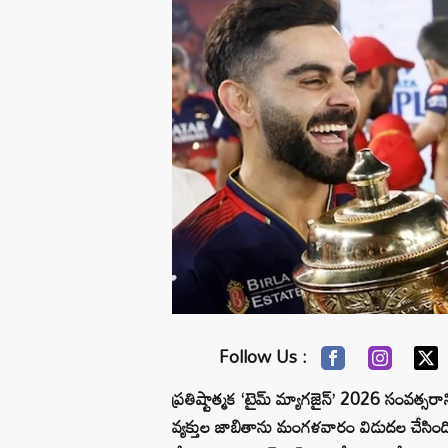
Follow Us :
ప్రతిష్టాత్మక ‘టైమ్ మ్యాగజైన్’ 2026 సంవత్
వ్యక్తుల జాబితాను మంగళవారం విడుదల చేసింది.