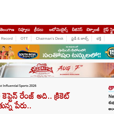
తెలంగాణ
రివ్యూలు
క్రీడలు
ఆటోమొబైల్స్
బిజినెస్‌
టెక్నాలజీ
లైఫ్ స్టై
e Record
OTT
Chairman's Desk
స్టడీ & జాబ్స్
భక్తి
త
 Influential Sports 2026
్టెన్ రేంజ్ అది.. క్రికెట్
Ne
న్న పేరు..
శుభ
అంత