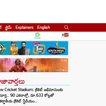
ల్
క్రైమ్
Explainers
English
ాజావార్తలు
w Cricket Stadium: క్రికెట్ అభిమానులకు
వార్త.. 90 ఎకరాల్లో, రూ.633 కోట్లతో
ర్జాతీయ క్రికెట్ స్టేడియం..