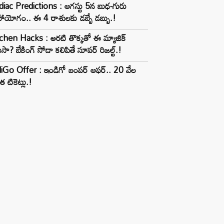
iac Predictions : ఆగస్టు 5న బుధ-గురు
ాయోగం.. ఈ 4 రాశులకు డబ్బే డబ్బు.!
chen Hacks : అరటి తొక్కతో ఈ మ్యాజిక్
ుసా? బేకింగ్ సోడా కలిపితే సూపర్ రిజల్ట్.!
iGo Offer : ఇండిగో బంపర్ ఆఫర్.. 20 వేల
త టికెట్లు.!