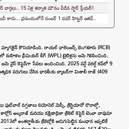
వార్తలు.. 15 ఏళ్ల తర్వాత మౌనం వీడిన స్టార్ ప్లేయర్!
 కాదు... ప్రపంచంలోనే నంబర్ 1 పవర్ హిట్టర్ ఇతడే..
 మ్యాగజైన్ కొనియాడింది. రాయల్ ఛాలెంజర్స్ బెంగళూరు (RCB)
 లలో మహిళల ప్రీమియర్ లీగ్ (WPL) టైటిళ్లను ఆమె గెలిపించింది.
 ఆమె వైస్ కెప్టెన్‌గా సేవలు అందించింది. 2025 వన్డే వరల్డ్ కప్‌లో 9
ో అత్యధిక పరుగులు చేసిన భారతీయ బ్యాటర్‌గా మితాలీ రాజ్ (409
్‌బాల్ దిగ్గజాలు లియోనెల్ మెస్సీ, క్రిస్టియానో రొనాల్డో,
టార్ కార్లోస్ అల్కరాజ్ మరియు దక్షిణాఫ్రికా క్రికెట్ కెప్టెన్ టెంబా బావుమా
. 2013లో అంతర్జాతీయ క్రికెట్లోకి అడుగుపెట్టిన మంధాన ఇప్పటికే