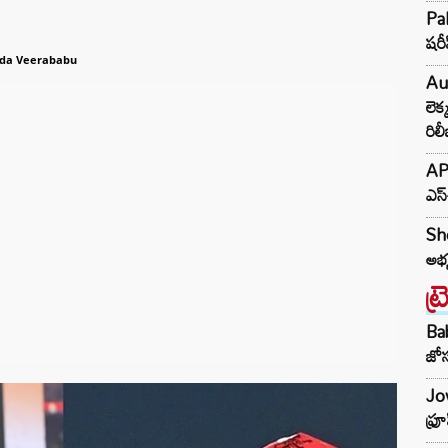
Pak
షరీ
da Veerababu
Au
లెక
రిల
AP 
ఎస్
She
అభ్
ట్
Ba
జోస
Jow
ఫ్ర