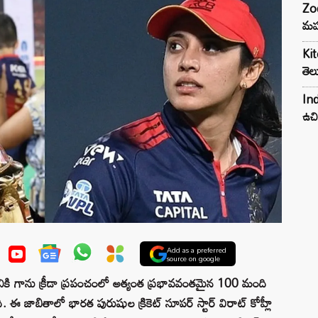
Zod
మహ
Kit
తెల
Ind
ఉచి
Add as a preferred
source on google
సరానికి గాను క్రీడా ప్రపంచంలో అత్యంత ప్రభావవంతమైన 100 మంది
 ఈ జాబితాలో భారత పురుషుల క్రికెట్ సూపర్ స్టార్ విరాట్ కోహ్లీ