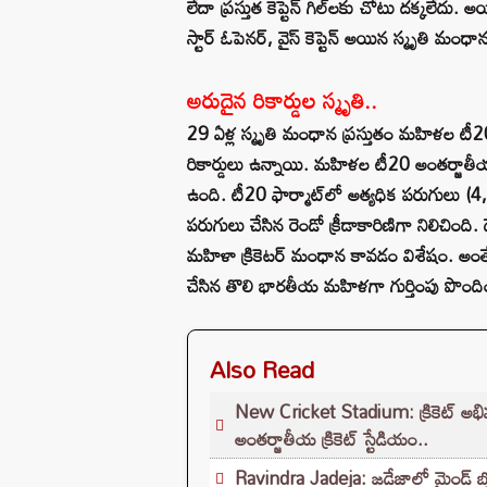
లేదా ప్రస్తుత కెప్టెన్ గిల్‌లకు చోటు దక్కలేదు
స్టార్ ఓపెనర్, వైస్ కెప్టెన్ అయిన స్మృతి మంధా
అరుదైన రికార్డుల స్మృతి..
29 ఏళ్ల స్మృతి మంధాన ప్రస్తుతం మహిళల టీ20
రికార్డులు ఉన్నాయి. మహిళల టీ20 అంతర్జాతీయ క
ఉంది. టీ20 ఫార్మాట్‌లో అత్యధిక పరుగులు (4,4
పరుగులు చేసిన రెండో క్రీడాకారిణిగా నిలిచింది
మహిళా క్రికెటర్ మంధాన కావడం విశేషం. అంతేక
చేసిన తొలి భారతీయ మహిళగా గుర్తింపు పొంది
Also Read
New Cricket Stadium: క్రికెట్ అభి
అంతర్జాతీయ క్రికెట్ స్టేడియం..
Ravindra Jadeja: జడేజాలో మైండ్ బ్లో