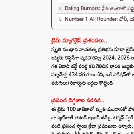
Dating Rumors: ప్రీతి జింటాతో ఎఫైర్ 
Number 1 All Rounder: ధోనీ, యువీ
టైమ్ మ్యాగజైన్ ప్రశంసలు..
స్మృతి మంధాన నాయకత్వ ప్రతిభను కూడా టైమ్
జట్టుకు కెప్టెన్‌గా వ్యవహరిస్తూ 2024, 2026
గత ఏడాది వన్డే వరల్డ్ కప్ గెలిచిన భారత జట్టుకు
మ్యాచ్‌ల్లో 434 పరుగులు చేసి, ఒకే ఎడిషన్‌ల
పరుగులు) రికార్డును బద్దలు కొట్టింది.
ప్రపంచ దిగ్గజాల సరసన..
ఈ టైమ్ 100 జాబితాలో స్మృతి మంధానతో పాటు ఫుట
బాస్కెట్‌బాల్ లెజెండ్ లెబ్రాన్ జేమ్స్, టెన్నిస్ స్
వంటి ప్రపంచ స్థాయి క్రీడా ప్రముఖులు ఉన్నారు