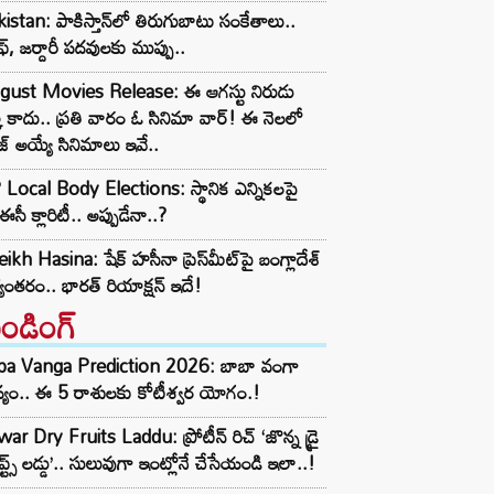
istan: పాకిస్తాన్‌లో తిరుగుబాటు సంకేతాలు..
ఫ్, జర్దారీ పదవులకు ముప్పు..
gust Movies Release: ఈ ఆగస్టు నిరుడు
్క కాదు.. ప్రతి వారం ఓ సినిమా వార్! ఈ నెలలో
ీజ్ అయ్యే సినిమాలు ఇవే..
Local Body Elections: స్థానిక ఎన్నికలపై
ఈసీ క్లారిటీ.. అప్పుడేనా..?
ikh Hasina: షేక్ హసీనా ప్రెస్‌మీట్‌పై బంగ్లాదేశ్
యంతరం.. భారత్ రియాక్షన్ ఇదే!
రెండింగ్‌
ba Vanga Prediction 2026: బాబా వంగా
్యం.. ఈ 5 రాశులకు కోటీశ్వర యోగం.!
ar Dry Fruits Laddu: ప్రోటీన్ రిచ్ ‘జొన్న డ్రై
ూప్ట్స్ లడ్డు’.. సులువుగా ఇంట్లోనే చేసేయండి ఇలా..!