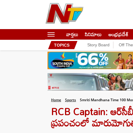
వార్తలు
సినిమాలు
ఆంధ్రప్రదేశ్
Story Board
Off Th
TOPICS
Home
Sports
Smriti Mandhana Time 100 Most
RCB Captain: ఆర్‌సీబీ కెప
ప్రపంచంలో మారుమోగుతు