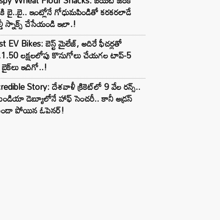
ispy Wheat Flour Snacks: బయటి జంక్
్‌కి బై..బై.. ఇంట్లోనే గోధుమపిండితో కరకరలాడే
్తీ స్నాక్స్ చేసేయండి ఇలా.!
t EV Bikes: బెస్ట్ మైలేజ్, అదిరే ఫీచర్లతో
.1.50 లక్షలలోపు కొనుగోలు చేయగల టాప్-5
బైక్‌లు ఇదిగో..!
redible Story: దేశవాళీ క్రికెట్‌లో 9 వేల రన్స్..
ిండియా డెబ్యూలోనే హాఫ్ సెంచరీ.. కానీ అడ్రస్
కుండా పోయిన ఓపెనర్!