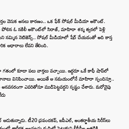
 వార్తల వెనుక అసలు కారణం.. ఒక ఫేక్ సోషల్ మీడియా అకౌంట్.
ును పోలిన ఓ నకిలీ అకౌంట్‌లో సిరాజ్, మాహిరా శర్మ త్వరలో పెళ్లి
మని నమ్మిన నెటిజెన్స్.. సోషల్ మీడియాలో షేర్ చేయడంతో అది కాస్త
ారిక ఆధారాలు లేవని తేలింది.
టూ గతంలో కూడా పలు వార్తలు వచ్చాయి. ఇద్దరూ ఒకే కాఫీ షాప్‌లో
నాలు వినిపించాయి. అయితే ఆ సమయంలోనే మాహిరా స్పందిస్తూ..
ను అనవసరంగా ఎవరితోనూ ముడిపెట్టవద్దని స్పష్టం చేశారు. మరోవైపు
ేదు
ట్ ఆడుతున్నాడు. టీ20 ప్రపంచకప్, ఐపీఎల్, అంతర్జాతీయ సిరీస్‌లు
యంలో శారీరక అలసటను దృష్టిలో పెట్టుకుని బీసీసీఐ అతడికి