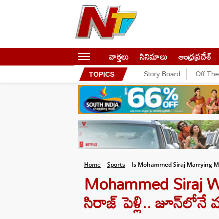
వార్తలు
సినిమాలు
ఆంధ్రప్రదేశ్
Story Board
Off Th
TOPICS
Home
Sports
Is Mohammed Siraj Marrying M
Mohammed Siraj Wed
సిరాజ్ పెళ్లి.. జూన్‌లోన