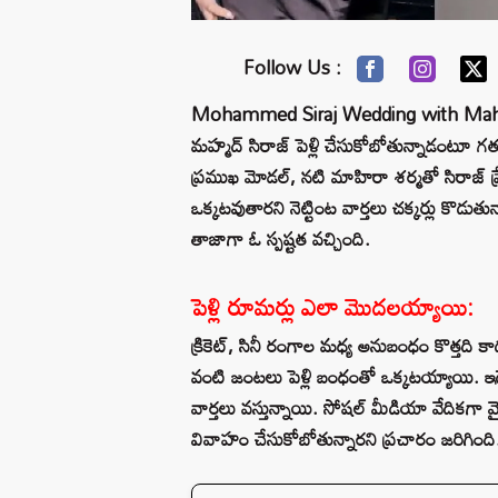
Follow Us :
Mohammed Siraj Wedding with Mahira S
మహ్మద్ సిరాజ్ పెళ్లి చేసుకోబోతున్నాడంటూ గ
ప్రముఖ మోడల్, నటి మాహిరా శర్మతో సిరాజ్ ప్
ఒక్కటవుతారని నెట్టింట వార్తలు చక్కర్లు క
తాజాగా ఓ స్పష్టత వచ్చింది.
పెళ్లి రూమర్లు ఎలా మొదలయ్యాయి:
క్రికెట్, సినీ రంగాల మధ్య అనుబంధం కొత్తది క
వంటి జంటలు పెళ్లి బంధంతో ఒక్కటయ్యాయి. ఇ
వార్తలు వస్తున్నాయి. సోషల్ మీడియా వేదికగా వ
వివాహం చేసుకోబోతున్నారని ప్రచారం జరిగింది.