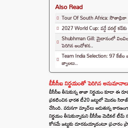
Also Read
Tour Of South Africa: సౌతాఫ్రికా ష
2027 World Cup: వన్డే వరల్డ్ కప్‌కు కౌం
Shubhman Gill: మైదానంలో విలవిలలాడ
పెరిగిన ఆందోళన..
Team India Selection: 97 కేజీల బరు
జ్వాలలు..
బీసీసీఐ నిర్ణయంతో పెరిగిన అనుమానాల
బీసీసీఐ తీసుకున్న తాజా నిర్ణయం కూడా ఈ రూమ
ప్రకటించిన భారత టీ20 జట్టులో మొదట సిరాజ్ ప
చేసింది. వరుసగా మ్యాచ్‌లు ఆడుతున్న కారణంగా సి
నిర్ణయం తీసుకున్నామని బీసీసీఐ మెడికల్ టీమ్ స్ప
కోసమే జట్టుకు దూరమయ్యాడంటూ ప్రచారం ప్ర