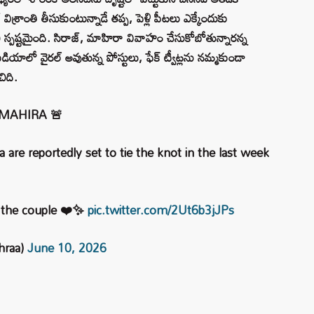
్ విశ్రాంతి తీసుకుంటున్నాడే తప్ప, పెళ్లి పీటలు ఎక్కేందుకు
దని స్పష్టమైంది. సిరాజ్, మాహిరా వివాహం చేసుకోబోతున్నారన్న
ీడియాలో వైరల్ అవుతున్న పోస్టులు, ఫేక్ ట్వీట్లను నమ్మకుండా
ిది.
 MAHIRA 🚨
e reportedly set to tie the knot in the last week
r the couple ❤️✨
pic.twitter.com/2Ut6b3jJPs
hraa)
June 10, 2026