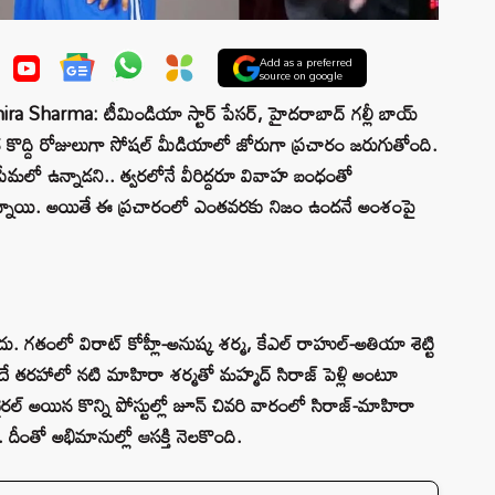
Add as a preferred
source on google
harma: టీమిండియా స్టార్ పేసర్, హైదరాబాద్ గల్లీ బాయ్
త కొద్ది రోజులుగా సోషల్ మీడియాలో జోరుగా ప్రచారం జరుగుతోంది.
రేమలో ఉన్నాడని.. త్వరలోనే వీరిద్దరూ వివాహ బంధంతో
ొడుతున్నాయి. అయితే ఈ ప్రచారంలో ఎంతవరకు నిజం ఉందనే అంశంపై
ాదు. గతంలో విరాట్ కోహ్లీ-అనుష్క శర్మ, కేఎల్ రాహుల్-అతియా శెట్టి
దే తరహాలో నటి మాహిరా శర్మతో మహ్మద్ సిరాజ్ పెళ్లి అంటూ
ైరల్ అయిన కొన్ని పోస్టుల్లో జూన్ చివరి వారంలో సిరాజ్-మాహిరా
 దీంతో అభిమానుల్లో ఆసక్తి నెలకొంది.