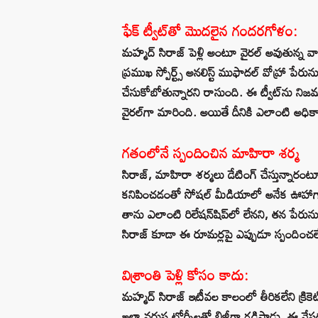
ఫేక్ ట్వీట్‌తో మొదలైన గందరగోళం:
మహ్మద్ సిరాజ్ పెళ్లి అంటూ వైరల్ అవుతున్న
ప్రముఖ స్పోర్ట్స్ అనలిస్ట్ ముఫాదల్ వోహ్రా పేర
చేసుకోబోతున్నారని రాసుంది. ఈ ట్వీట్‌ను నిజ
వైరల్‌గా మారింది. అయితే దీనికి ఎలాంటి అధిక
గతంలోనే స్పందించిన మాహిరా శర్మ
సిరాజ్, మాహిరా శర్మలు డేటింగ్ చేస్తున్నారం
కనిపించడంతో సోషల్ మీడియాలో అనేక ఊహాగా
తాను ఎలాంటి రిలేషన్‌షిప్‌లో లేనని, తన పేరు
సిరాజ్ కూడా ఈ రూమర్లపై ఎప్పుడూ స్పందించల
విశ్రాంతి పెళ్లి కోసం కాదు:
మహ్మద్ సిరాజ్ ఇటీవల కాలంలో తీరికలేని క్రికె
ఇలా వరుస టోర్నీలతో బిజీగా గడిపాడు. ఈ నేపథ్