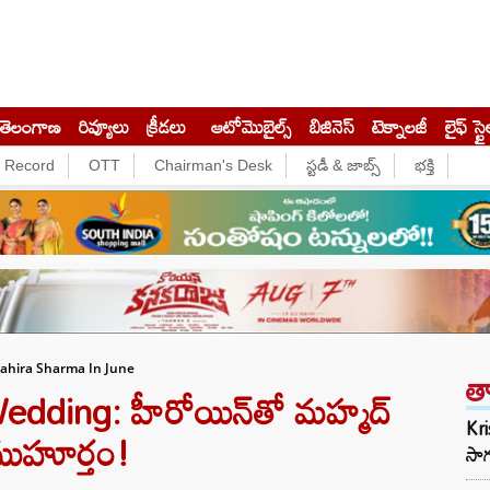
తెలంగాణ
రివ్యూలు
క్రీడలు
ఆటోమొబైల్స్
బిజినెస్‌
టెక్నాలజీ
లైఫ్ స్టై
e Record
OTT
Chairman's Desk
స్టడీ & జాబ్స్
భక్తి
త
ahira Sharma In June
ding: హీరోయిన్‌తో మహ్మద్
Kr
ే ముహూర్తం!
సాగ