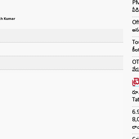
PM 
వీడ
th Kumar
Off
అసం
Tou
కీల
OTR
వేడ
ట్
రూ.
Ta
6.
8,
లాం