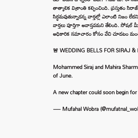
తాత్కాలిక విశ్రాంతి కల్పించింది. ప్రస్తుతం సిరాజ
సిద్ధమవుతున్నాడన్న వార్తల్లో ఎలాంటి నిజం లే
వార్తలు పూర్తిగా అవాస్తవమని తేలింది. సోషల్ మ
అధికారిక సమాచారం కోసం వేచి చూడటం మంచ
🚨 WEDDING BELLS FOR SIRAJ &
Mohammed Siraj and Mahira Sharma ar
of June.
A new chapter could soon begin fo
— Mufahal Wobra (@mufatnal_wo