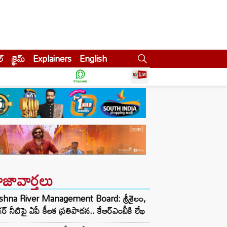
ల్
క్రైమ్
Explainers
English
ాజావార్తలు
ishna River Management Board: శ్రీశైలం,
ర్ నీటిపై ఏపీ కీలక ప్రతిపాదన.. కేఆర్ఎంబీకి లేఖ