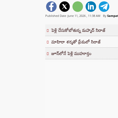
Published Date :June 11, 2026 ,
11:38 AM
By
Sampa
పెళ్లి చేసుకోబోతున్న మహ్మద్ సిరాజ్
మాహిరా శర్మతో ప్రేమలో సిరాజ్
జూన్‌లోనే పెళ్లి ముహూర్తం