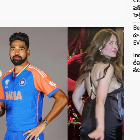
Cr
ఫుడ
హెల
Bes
రూ
EV 
Inc
టీమ
లే