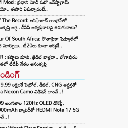
Modi: ప్రధాని మోడీ మరో ఇన్‌స్టాగ్రామ్
ియో.. ఈసారి ఏమన్నారంటే..
 The Record: ఆసిఫాబాద్ కాంగ్రెస్‌లో
తృప్తి అగ్గి.. డీసీసీ అధ్యక్షురాలిపై తిరుగుబాటు?
r Of South Africa: సౌతాఫ్రికా షెడ్యూల్‌లో
క మార్పులు.. టీ20లు కూడా అక్కడే..
 : కష్టాలు మావి, క్రెడిట్ వాళ్లదా.. భోగాపురం
ుకలో టీడీపీ నేతల అసంతృప్తి
రెండింగ్‌
9.99 లక్షలకే పెట్రోల్, డీజిల్, CNG ఆప్షన్లతో
ta Nexon Camo ఎడిషన్ లాంచ్..!
99 అంగుళాల 120Hz OLED డిస్‌ప్లే,
000mAh బ్యాటరీతో REDMI Note 17 5G
చ్..!