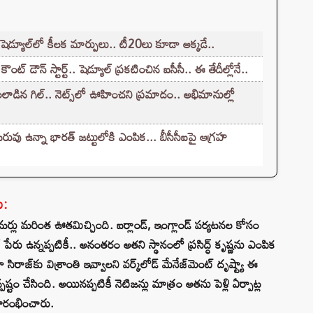
ెడ్యూల్‌లో కీలక మార్పులు.. టీ20లు కూడా అక్కడే..
ట్ డౌన్ స్టార్ట్.. షెడ్యూల్ ప్రకటించిన ఐసీసీ.. ఈ తేదీల్లోనే..
ిన గిల్.. నెట్స్‌లో ఊహించని ప్రమాదం.. అభిమానుల్లో
వు ఉన్నా భారత్ జట్టులోకి ఎంపిక... బీసీసీఐపై ఆగ్రహ
ు:
ర్లు మరింత ఊతమిచ్చింది. ఐర్లాండ్, ఇంగ్లాండ్ పర్యటనల కోసం
ేరు ఉన్నప్పటికీ.. అనంతరం అతని స్థానంలో ప్రసిద్ధ్ కృష్ణను ఎంపిక
రాజ్‌కు విశ్రాంతి ఇవ్వాలని వర్క్‌లోడ్ మేనేజ్‌మెంట్ దృష్ట్యా ఈ
ష్టం చేసింది. అయినప్పటికీ నెటిజన్లు మాత్రం అతను పెళ్లి ఏర్పాట్ల
ారంభించారు.