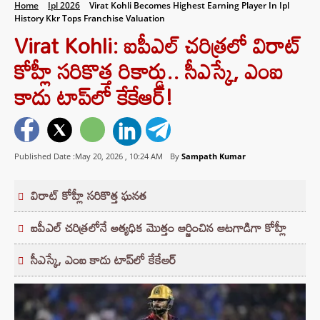
Home
Ipl 2026
Virat Kohli Becomes Highest Earning Player In Ipl
History Kkr Tops Franchise Valuation
Virat Kohli: ఐపీఎల్ చరిత్రలో విరాట్
కోహ్లీ సరికొత్త రికార్డు.. సీఎస్కే, ఎంఐ
కాదు టాప్‌లో కేకేఆర్!
Published Date :May 20, 2026 ,
10:24 AM
By
Sampath Kumar
విరాట్ కోహ్లీ సరికొత్త ఘనత
ఐపీఎల్ చరిత్రలోనే అత్యధిక మొత్తం ఆర్జించిన ఆటగాడిగా కోహ్లీ
సీఎస్కే, ఎంఐ కాదు టాప్‌లో కేకేఆర్