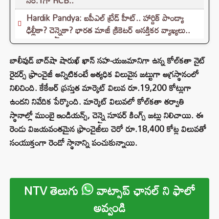
నెం.1గా RCB..
Hardik Pandya: ఐపీఎల్ ట్రేడ్ హీట్.. హార్దిక్ పాండ్యా
ఢిల్లీకా? చెన్నైకా? భారత మాజీ క్రికెటర్ ఆసక్తికర వ్యాఖ్యలు..
బాలీవుడ్ బాద్‌షా షారుఖ్ ఖాన్ సహ-యజమానిగా ఉన్న కోల్‌కతా నైట్
రైడర్స్ ఫ్రాంచైజీ అన్నిటికంటే అత్యధిక విలువైన జట్టుగా అగ్రస్థానంలో
నిలిచింది. కేకేఆర్ ప్రస్తుత మార్కెట్ విలువ రూ.19,200 కోట్లుగా
ఉందని నివేదిక పేర్కొంది. మార్కెట్ విలువలో కోల్‌కతా తర్వాతి
స్థానాల్లో ముంబై ఇండియన్స్, చెన్నై సూపర్ కింగ్స్ జట్లు నిలిచాయి. ఈ
రెండు విజయవంతమైన ఫ్రాంచైజీలు చెరో రూ.18,400 కోట్ల విలువతో
సంయుక్తంగా రెండో స్థానాన్ని పంచుకున్నాయి.
NTV తెలుగు
వాట్సాప్ ఛానల్ ని ఫాలో
అవ్వండి