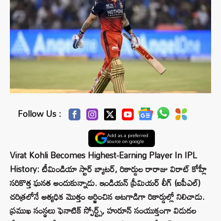
Follow Us :
Add as a preferred
source on google
Virat Kohli Becomes Highest-Earning Player In IPL
History: టీమిండియా స్టార్ బ్యాటర్, రికార్డుల రారాజు విరాట్ కోహ్లీ
సరికొత్త ఘనత అందుకున్నాడు. ఇండియన్ ప్రీమియర్ లీగ్ (ఐపీఎల్)
చరిత్రలోనే అత్యధిక మొత్తం ఆర్జించిన ఆటగాడిగా రికార్డుల్లో నిలిచాడు.
ప్రముఖ సంస్థలు ఫెనాటిక్ స్పోర్ట్స్, హురూన్ సంయుక్తంగా విడుదల