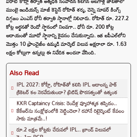
విరాట్ కోహ్లీ తర్వాత అత్యధిక సంపాదన కలిగిన ఆటగాళ్ల జాబితాలో
ముంబై ఇండియన్స్ మాజీ కెప్టెన్ రోహిత్ శర్మ, చెన్నై సూపర్ కింగ్స్
దిగ్గజం ఎంఎస్ ధోనీ తర్వాతి స్థానాల్లో నిలిచారు. రోహిత్ రూ. 227.2
కోట్ల ఆర్జనతో రెండో స్థానంలో నిలవగా.. ధోనీ రూ. 200 కోట్ల
ఆదాయంతో మూడో స్థానాన్ని కైవసం చేసుకున్నాడు. ఇక ఐపీఎల్‌లోని
మొత్తం 10 ఫ్రాంచైజీల ఉమ్మడి మార్కెట్ విలువ అక్షరాలా రూ. 1.63
లక్షల కోట్లుగా ఉన్నట్లు ఈ నివేదిక అంచనా వేసింది.
Also Read
IPL 2027: కోహ్లీ, రోహిత్‌తో కలిసి IPL ఆడాలన్న పాక్‌
క్రికెటర్‌ కల నెరవేరుతుందా? బ్రిటిష్ పౌరసత్వంతో ఉత్కంఠ
KKR Captaincy Crisis: రెండేళ్ల వ్యూహాత్మక తప్పిదం..
కేకేఆర్‌ను సంక్షోభంలోకి నెట్టిందెలా? రహానే రిటైర్మెంట్ కేవలం
సాకు మాత్రమే..!
రూ.2 లక్షల కోట్లకు చేరువలో IPL.. బ్రాండ్ విలువలో