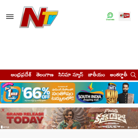
ఆంధ్రప్రదేశ్
తెలంగాణ
సినిమా న్యూస్
జాతీయం
అంతర్జాతీయం