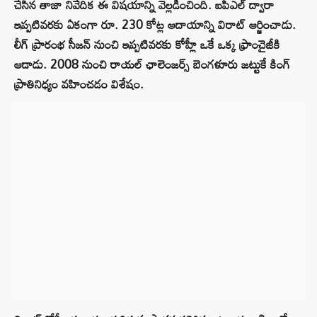
చేసిన తాజా నివేదిక ఈ విషయాన్ని వెల్లడించింది. ఐపీఎల్ ద్వారా
ఇప్పటివరకు ఏకంగా రూ. 230 కోట్ల ఆదాయాన్ని విరాట్ ఆర్జించాడు.
లీగ్ ప్రారంభ సీజన్ నుంచి ఇప్పటివరకు కోహ్లీ ఒకే ఒక్క ఫ్రాంచైజీకి
ఆడాడు. 2008 నుంచి రాయల్ ఛాలెంజర్స్ బెంగళూరు జట్టుకే కింగ్
ప్రాతినిధ్యం వహించడం విశేషం.