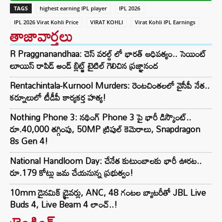
TAGS
highest earning IPL player
IPL 2026
IPL 2026 Virat Kohli Price
VIRAT KOHLI
Virat Kohli IPL Earnings
తాజావార్తలు
R Praggnanandhaa: చెస్ వరల్డ్ లో భారత్ ఆధిపత్యం.. సెయింట్
లూయిస్ రాపిడ్ అండ్ బ్లిట్జ్ టైటిల్ గెలిచిన ప్రజ్ఞానంద
Rentachintala-Kurnool Murders: రెంటచింతలలో వైసీపీ నేత..
కర్నూలులో టీడీపీ కార్యకర్త హత్య!
Nothing Phone 3: నథింగ్ Phone 3 పై భారీ డిస్కౌంట్..
రూ.40,000 తగ్గింపు, 50MP ట్రిపుల్ కెమెరాలు, Snapdragon
8s Gen 4!
National Handloom Day: చేనేత కుటుంబాలకు భారీ ఊరట..
రూ.179 కోట్లు జమ చేయనున్న ప్రభుత్వం!
10mm డైనమిక్ డ్రైవర్లు, ANC, 48 గంటల బ్యాటరీతో JBL Live
Buds 4, Live Beam 4 లాంచ్..!