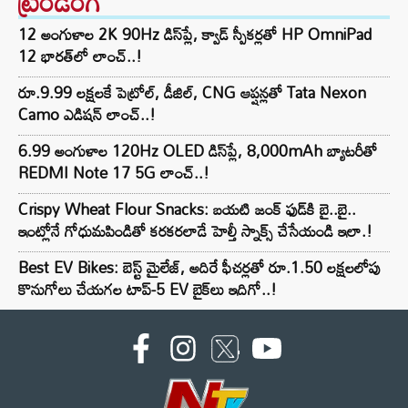
ట్రెండింగ్‌
12 అంగుళాల 2K 90Hz డిస్‌ప్లే, క్వాడ్ స్పీకర్లతో HP OmniPad
12 భారత్‌లో లాంచ్..!
రూ.9.99 లక్షలకే పెట్రోల్, డీజిల్, CNG ఆప్షన్లతో Tata Nexon
Camo ఎడిషన్ లాంచ్..!
6.99 అంగుళాల 120Hz OLED డిస్‌ప్లే, 8,000mAh బ్యాటరీతో
REDMI Note 17 5G లాంచ్..!
Crispy Wheat Flour Snacks: బయటి జంక్ ఫుడ్‌కి బై..బై..
ఇంట్లోనే గోధుమపిండితో కరకరలాడే హెల్తీ స్నాక్స్ చేసేయండి ఇలా.!
Best EV Bikes: బెస్ట్ మైలేజ్, అదిరే ఫీచర్లతో రూ.1.50 లక్షలలోపు
కొనుగోలు చేయగల టాప్-5 EV బైక్‌లు ఇదిగో..!