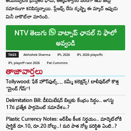
అయినప్పటికీ ప్రస్తుతం ఫామ్‌, ఆత్మవిశ్వాసం పరంగా ఇరు జట్లు
సమానంగా కనిపిస్తున్నాయి. ప్లేఆఫ్స్ రేసు దృష్ట్యా ఈ మ్యాచ్ ఇప్పుడు
మినీ నాకౌట్‌లా మారింది.
NTV తెలుగు
వాట్సాప్ ఛానల్ ని ఫాలో
అవ్వండి
TAGS
Abhishek Sharma
IPL 2026
IPL 2026 playoffs
IPL playoff race 2026
Pat Cummins
తాజావార్తలు
Tollywood: ఫేక్ హౌస్‌ఫుల్స్… డమ్మీ కలెక్షన్స్! టాలీవుడ్‌లో కొత్త
“మైండ్ గేమ్”!
Delimitation Bill: డీలిమిటేషన్ బిల్లుకు కేంద్రం సిద్ధం.. ఆగస్టు
17న ప్రత్యేక పార్లమెంట్ సమావేశం.?
Plastic Currency Notes: ఆర్‌బీఐ కీలక నిర్ణయం.. మార్కెట్‌లోకి
ప్లాస్టిక్ రూ.10, రూ.20 నోట్లు..! మరి పాత నోట్ల పరిస్థితి ఏంటి..?