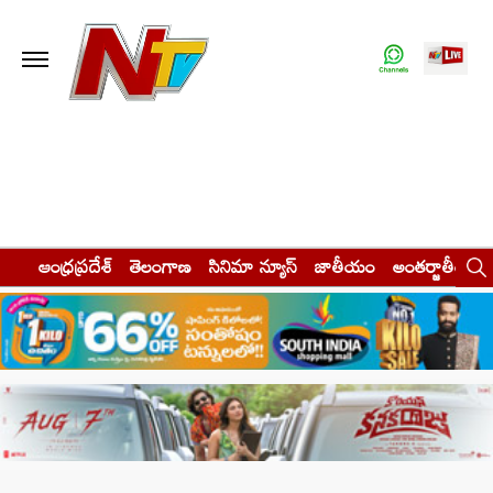
ఆంధ్రప్రదేశ్
తెలంగాణ
సినిమా న్యూస్
జాతీయం
అంతర్జాతీయం