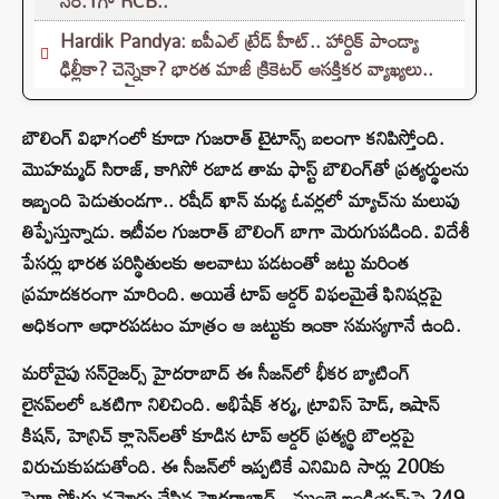
నెం.1గా RCB..
Hardik Pandya: ఐపీఎల్ ట్రేడ్ హీట్.. హార్దిక్ పాండ్యా
ఢిల్లీకా? చెన్నైకా? భారత మాజీ క్రికెటర్ ఆసక్తికర వ్యాఖ్యలు..
బౌలింగ్ విభాగంలో కూడా గుజరాత్ టైటాన్స్ బలంగా కనిపిస్తోంది.
మొహమ్మద్ సిరాజ్‌, కాగిసో రబాడ తామ ఫాస్ట్ బౌలింగ్‌తో ప్రత్యర్థులను
ఇబ్బంది పెడుతుండగా.. రషీద్ ఖాన్ మధ్య ఓవర్లలో మ్యాచ్‌ను మలుపు
తిప్పేస్తున్నాడు. ఇటీవల గుజరాత్ బౌలింగ్ బాగా మెరుగుపడింది. విదేశీ
పేసర్లు భారత పరిస్థితులకు అలవాటు పడటంతో జట్టు మరింత
ప్రమాదకరంగా మారింది. అయితే టాప్ ఆర్డర్ విఫలమైతే ఫినిషర్లపై
అధికంగా ఆధారపడటం మాత్రం ఆ జట్టుకు ఇంకా సమస్యగానే ఉంది.
మరోవైపు సన్‌రైజర్స్ హైదరాబాద్ ఈ సీజన్‌లో భీకర బ్యాటింగ్
లైనప్‌లలో ఒకటిగా నిలిచింది. అభిషేక్ శర్మ, ట్రావిస్ హెడ్, ఇషాన్
కిషన్, హెన్రిచ్ క్లాసెన్‌లతో కూడిన టాప్ ఆర్డర్ ప్రత్యర్థి బౌలర్లపై
విరుచుకుపడుతోంది. ఈ సీజన్‌లో ఇప్పటికే ఎనిమిది సార్లు 200కు
పైగా స్కోర్లు నమోదు చేసిన హైదరాబాద్.. ముంబై ఇండియన్స్‌పై 249