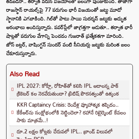
తడబడినా.. తర్వాత వరుస విజయాలతో బలంగా పుంజుకుంది. తాజాగా
రాజస్థాన్ రాయల్స్‌పై 77 పరుగుల భారీ విజయంతో జట్టు మూడో
స్థానానికి ఎగబాకింది. గిల్‌తో పాటు సాయి సుదర్శన్ జట్టుకు అద్భుత
ఆరంభాలు అందిస్తున్నారు. పవర్‌ప్లేలో జాగ్రత్తగా ఆడుతూ.. తర్వాత భారీ
షాట్లతో పరుగుల వేగాన్ని పెంచడం గుజరాత్ ప్రత్యేకతగా మారింది.
జోస్ బట్లర్‌, వాషింగ్టన్ సుందర్ వంటి సీనియర్లు జట్టుకు మరింత బలం
చేకూరుస్తున్నారు.
Also Read
IPL 2027: కోహ్లీ, రోహిత్‌తో కలిసి IPL ఆడాలన్న పాక్‌
క్రికెటర్‌ కల నెరవేరుతుందా? బ్రిటిష్ పౌరసత్వంతో ఉత్కంఠ
KKR Captaincy Crisis: రెండేళ్ల వ్యూహాత్మక తప్పిదం..
కేకేఆర్‌ను సంక్షోభంలోకి నెట్టిందెలా? రహానే రిటైర్మెంట్ కేవలం
సాకు మాత్రమే..!
రూ.2 లక్షల కోట్లకు చేరువలో IPL.. బ్రాండ్ విలువలో