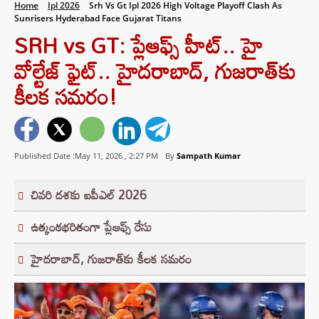
Home
Ipl 2026
Srh Vs Gt Ipl 2026 High Voltage Playoff Clash As
Sunrisers Hyderabad Face Gujarat Titans
SRH vs GT: ప్లేఆఫ్స్ హీట్‌.. హై
వోల్టేజ్ ఫైట్.. హైదరాబాద్, గుజరాత్‌కు
కీలక సమరం!
Published Date :May 11, 2026 ,
2:27 PM
By
Sampath Kumar
చివరి దశకు ఐపీఎల్ 2026
ఉత్కంఠభరితంగా ప్లేఆఫ్స్ రేసు
హైదరాబాద్, గుజరాత్‌కు కీలక సమరం