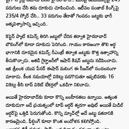
పరుగులు చేసి తమ దూకుడు చూపించింది. ఇటీవల పంజాబ్ కింగ్స్‌పై
235/4 స్కోర్ చేసి.. 33 పరుగుల తేడాతో గెలవడం జట్టుకు భారీ
ఆత్మవిశ్వాసాన్ని ఇచ్చింది.
కెప్టెన్ ప్యాట్ కమిన్స్ తిరిగి జట్టులో చేరిన తర్వాత హైదరాబాద్
బౌలింగ్‌లో కూడా దూకుడు పెరిగింది. గాయం కారణంగా తొలి అర్ధ
భాగానికి దూరమైన కమిన్స్ రీఎంట్రీ తర్వాత జట్టుకు కొత్త ఉత్సాహాన్ని
తీసుకొచ్చాడు. అతడి గైర్హాజరీలో ఇషాన్ కిషన్ జట్టును నడిపించాడు.
ఇక శ్రీలంక యువ పేసర్ ఈషాన్ మలింగ ఈ సీజన్‌లో సంచలనంగా
మారాడు. కీలక సమయాల్లో వికెట్లు పడగొడుతూ ఇప్పటివరకు 16
వికెట్లు తీసి టాప్ వికెట్ టేకర్లలో ఒకడిగా నిలిచాడు.
అయితే హైదరాబాద్‌కు కూడా కొన్ని బలహీనతలు ఉన్నాయి. అత్యంత
దూకుడుగా ఆడే ప్రయత్నంలో టాప్ ఆర్డర్ త్వరగా అవుట్ అయితే మిడిల్
ఆర్డర్‌పై ఒత్తిడి పెరుగుతోంది. కొన్ని మ్యాచ్‌ల్లో అదే జట్టు పతనానికి
కారణమైంది. ఫీల్డింగ్ కూడా కొంత ఆందోళన కలిగిస్తోంది.