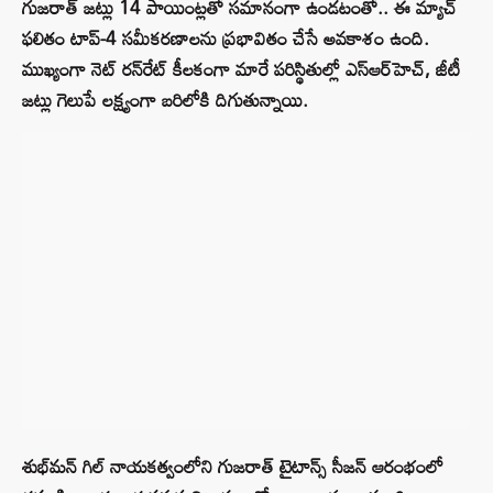
గుజరాత్ జట్లు 14 పాయింట్లతో సమానంగా ఉండటంతో.. ఈ మ్యాచ్
ఫలితం టాప్-4 సమీకరణాలను ప్రభావితం చేసే అవకాశం ఉంది.
ముఖ్యంగా నెట్ రన్‌రేట్ కీలకంగా మారే పరిస్థితుల్లో ఎస్‌ఆర్‌హెచ్‌, జీటీ
జట్లు గెలుపే లక్ష్యంగా బరిలోకి దిగుతున్నాయి.
శుభ్‌మన్ గిల్ నాయకత్వంలోని గుజరాత్ టైటాన్స్ సీజన్ ఆరంభంలో