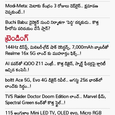
Modi-Meta: మెటాకు కేంద్రం 3 రోజులు డెడ్‌లైన్.. క్షమాపణ
చెప్పకుంటే..!
Buchi Babu: డైరెక్టర్ నుంచి నిర్మాతగా ‘పెద్ది’ దర్శకుడు.. కొత్త
హీరోను పరిచయం చేసే ప్లాన్?
ట్రెండింగ్‌
144Hz డిస్‌ప్లే, మిలిటరీ-గ్రేడ్ షాక్ రెసిస్టన్స్, 7,000mAh బ్యాటరీతో
Realme 16x 5G లాంచ్ కు ముహూర్తం ఫిక్స్..!
AI పవర్‌తో iQOO Z11 ఎంట్రీ.. కొత్త డిజైన్, స్మార్ట్ ఫీచర్లపై క్లారిటీ
ఇచ్చిన కంపెనీ.!
boltt Ace 5G, Evo 4G డిజైన్ రివీల్.. ఆగస్టు 25న భారత్‌లో
లాంచ్‌కు సిద్ధం..!
TVS Raider Doctor Doom Edition లాంచ్.. Marvel థీమ్,
Spectral Green కలర్‌తో కొత్త స్టైల్..!
115 అంగుళాల Mini LED TV, OLED evo, Micro RGB