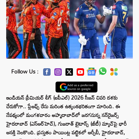
Follow Us :
Add as a preferred
source on google
ఇండియన్ ప్రీమియర్ లీగ్‌ (ఐపీఎల్) 2026 సీజన్‌ చివరి దశకు
చేరుకోగా.. ప్లేఆఫ్స్ రేసు మరింత ఉత్కంఠభరితంగా మారింది. ఈ
నేపథ్యంలో మంగళవారం అహ్మదాబాద్‌లో జరగనున్న సన్‌రైజర్స్
హైదరాబాద్‌ (ఎస్‌ఆర్‌హెచ్‌), గుజరాత్ టైటాన్స్‌ (జీటీ) మ్యాచ్‌పై భారీ
ఆసక్తి నెలకొంది. ప్రస్తుతం పాయింట్ల పట్టికలో ఆర్సీబీ, హైదరాబాద్‌,