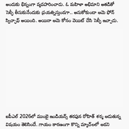
అందుకు భిన్నంగా వ్యవహరించాడు. ఓ మహిళా అభిమాని అతడితో
సెల్ఫీ తీసుకునేందుకు ప్రయత్నిస్తుండగా.. అనుకోకుండా ఆమె ఫోన్
స్విచ్ఛాఫ్ అయింది. అయినా ఆమె కోసం వెయిట్ చేసి సెల్ఫీ ఇచ్చాడు.
ఐపీఎల్ 2026లో ముంబై ఇండియన్స్ తరఫున రోహిత్ శర్మ ఆడుతున్న
విషయం తెలిసిందే. గాయం కారణంగా కొన్ని మ్యాచ్‌లలో ఆడని