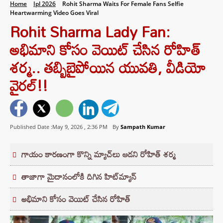
Home
Ipl 2026
Rohit Sharma Waits For Female Fans Selfie
Heartwarming Video Goes Viral
Rohit Sharma Lady Fan:
అభిమాని కోసం వెయిట్ చేసిన రోహిత్
శర్మ.. తబ్బిబైపోయిన యువతి, వీడియో
వైరల్!!
Published Date :May 9, 2026 ,
2:36 PM
By
Sampath Kumar
గాయం కారణంగా కొన్ని మ్యాచ్‌లు ఆడని రోహిత్ శర్మ
తాజాగా మైదానంలోకి దిగిన హిట్‌మ్యాన్
అభిమాని కోసం వెయిట్ చేసిన రోహిత్