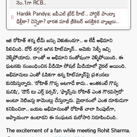
నెం.1గా RCB..
Hardik Pandya: ఐపీఎల్ ట్రేడ్ హీట్.. హార్దిక్ పాండ్యా
ఢిల్లీకా? చెన్నైకా? భారత మాజీ క్రికెటర్ ఆసక్తికర వ్యాఖ్యలు..
ఇక రోహిత్ శర్మ టీమ్ బస్సు వెళుతుండగా.. ఆ లేడీ అభిమాని
పిలిచింది. డోర్ దగ్గర ఆగిన హిట్‌మ్యాన్.. ఆమెకు సెల్ఫీ ఇచ్చి
వెళ్ళిపోయాడు. దాంతో ఆ అభిమాని సంతోషంగా వెళ్ళిపోయింది. ఈ
ఘటనకు సంబంధించిన వీడియో సోషల్ మీడియాలో వైరల్ అయింది.
అభిమానులు ఎంతో ఓపికగా ఉన్న హిట్‌మ్యాన్‌పై ప్రశంసలు
కురిపిస్తున్నారు. ‘రోహిత్ గొప్ప ఆటగాడే కాదు.. అంతకంటే గొప్ప
మనిషి’, ‘డౌన్ టు ఎర్త్ పర్సన్’, ‘ఫ్యాన్స్‌ను రోహిత్ ఎంత గౌరవిస్తాడో’
అంటూ నెటిజన్లు కామెంట్లు చేస్తున్నారు. మైదానంలో ఎంత దూకుడుగా
కనిపించినా.. బయట అభిమానులతో రోహిత్ చాలా సింపుల్‌గా,
ఆప్యాయంగా ఉంటాడని ఈ సంఘటన మరోసారి నిరూపించింది.
The excitement of a fan while meeting Rohit Sharma.