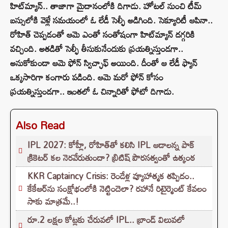
హిట్‌మ్యాన్.. తాజాగా మైదానంలోకి దిగాడు. హోటల్ నుంచి టీమ్
బస్సులోకి వెళ్లే సమయంలో ఓ లేడీ సెల్ఫీ అడిగింది. సెక్యూరిటీ ఆపినా..
రోహిత్ చెప్పడంతో ఆమె ఎంతో సంతోషంగా హిట్‌మ్యాన్ దగ్గరికి
వచ్చింది. అతడితో సెల్ఫీ తీసుకునేందుకు ప్రయత్నిస్తుండగా..
అనుకోకుండా ఆమె ఫోన్ స్విచ్ఛాఫ్ అయింది. దీంతో ఆ లేడీ ఫ్యాన్
ఒక్కసారిగా కంగారు పడింది. ఆమె మరో ఫోన్ కోసం
ప్రయత్నిస్తుండగా.. ఇంతలో ఓ చిన్నారితో ఫోటో దిగాడు.
Also Read
IPL 2027: కోహ్లీ, రోహిత్‌తో కలిసి IPL ఆడాలన్న పాక్‌
క్రికెటర్‌ కల నెరవేరుతుందా? బ్రిటిష్ పౌరసత్వంతో ఉత్కంఠ
KKR Captaincy Crisis: రెండేళ్ల వ్యూహాత్మక తప్పిదం..
కేకేఆర్‌ను సంక్షోభంలోకి నెట్టిందెలా? రహానే రిటైర్మెంట్ కేవలం
సాకు మాత్రమే..!
రూ.2 లక్షల కోట్లకు చేరువలో IPL.. బ్రాండ్ విలువలో