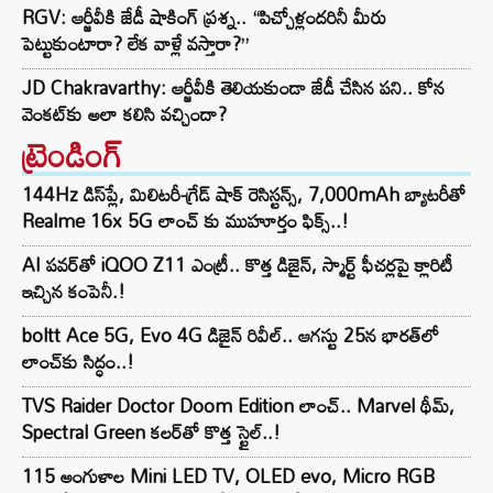
RGV: ఆర్జీవీకి జేడీ షాకింగ్ ప్రశ్న.. “పిచ్చోళ్లందరినీ మీరు
పెట్టుకుంటారా? లేక వాళ్లే వస్తారా?”
JD Chakravarthy: ఆర్జీవీకి తెలియకుండా జేడీ చేసిన పని.. కోన
వెంకట్‌కు అలా కలిసి వచ్చిందా?
ట్రెండింగ్‌
144Hz డిస్‌ప్లే, మిలిటరీ-గ్రేడ్ షాక్ రెసిస్టన్స్, 7,000mAh బ్యాటరీతో
Realme 16x 5G లాంచ్ కు ముహూర్తం ఫిక్స్..!
AI పవర్‌తో iQOO Z11 ఎంట్రీ.. కొత్త డిజైన్, స్మార్ట్ ఫీచర్లపై క్లారిటీ
ఇచ్చిన కంపెనీ.!
boltt Ace 5G, Evo 4G డిజైన్ రివీల్.. ఆగస్టు 25న భారత్‌లో
లాంచ్‌కు సిద్ధం..!
TVS Raider Doctor Doom Edition లాంచ్.. Marvel థీమ్,
Spectral Green కలర్‌తో కొత్త స్టైల్..!
115 అంగుళాల Mini LED TV, OLED evo, Micro RGB