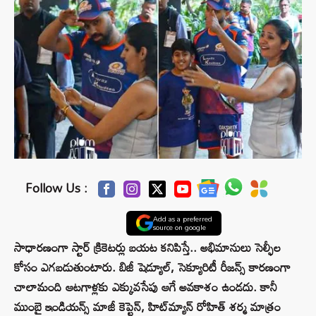
Follow Us :
Add as a preferred
source on google
సాధారణంగా స్టార్ క్రికెటర్లు బయట కనిపిస్తే.. అభిమానులు సెల్ఫీల
కోసం ఎగబడుతుంటారు. బిజీ షెడ్యూల్, సెక్యూరిటీ రీజన్స్ కారణంగా
చాలామంది ఆటగాళ్లకు ఎక్కువసేపు ఆగే అవకాశం ఉండదు. కానీ
ముంబై ఇండియన్స్ మాజీ కెప్టెన్, హిట్‌మ్యాన్ రోహిత్ శర్మ మాత్రం