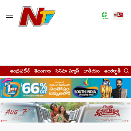
ఆంధ్రప్రదేశ్
తెలంగాణ
సినిమా న్యూస్
జాతీయం
అంతర్జాతీయం