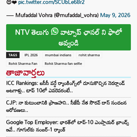
😍❤️
pic.twitter.com/SCUbLe68r2
— Mufaddal Vohra (@mufaddal_vohra)
May 9, 2026
NTV తెలుగు
వాట్సాప్ ఛానల్ ని ఫాలో
అవ్వండి
TAGS
IPL 2026
mumbai indians
rohit sharma
Rohit Sharma Fan
Rohit Sharma fan selfie
తాజావార్తలు
ICC Rankings: ఐసీసీ వన్డే ర్యాంకింగ్స్‌లో దూసుకొచ్చిన నెదర్లాండ్
ఆటగాళ్లు.. టాప్ 10లో ఎవరెవరంటే..
CJP: నా కుటుంబానికి ప్రాణహని.. సీజేపీ నేత సౌరవ్ దాస్ సంచలన
ఆరోపణలు..
Google Top Employer: భారత్‌లో టాప్-10 ఎంప్లాయర్ బ్రాండ్స్
ఇవే.. గూగుల్‌కు నంబర్-1 ర్యాంక్