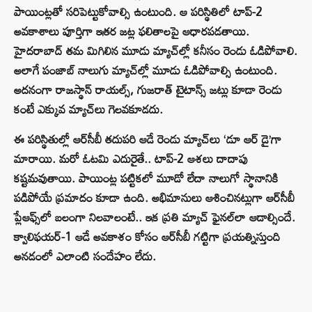
పాయింట్లతో సరిపెట్టుకోవాల్సి ఉంటుంది. ఆ పరిస్థితిలో టాప్-2
అవకాశాలు పూర్తిగా ఇతర జట్ల ఫలితాలపై ఆధారపడతాయి.
హైదరాబాద్ తమ మిగిలిన మూడు మ్యాచ్‌ల్లో కనీసం రెండు ఓడిపోవాలి.
అలాగే పంజాబ్ నాలుగు మ్యాచ్‌ల్లో మూడు ఓడిపోవాల్సి ఉంటుంది.
అదనంగా రాజస్థాన్ రాయల్స్, గుజరాత్ టైటాన్స్ జట్లు కూడా రెండు
కంటే ఎక్కువ మ్యాచ్‌లు గెలవకూడదు.
ఈ పరిస్థితుల్లో ఆర్‌సీబీ తదుపరి ఆడే రెండు మ్యాచ్‌లు ‘డూ ఆర్ డై’గా
మారాయి. మరో ఓటమి ఎదురైతే.. టాప్-2 ఆశలు దాదాపు
కష్టమవుతాయి. పాయింట్ల పట్టికలో మూడో లేదా నాలుగో స్థానానికి
పడిపోయే ప్రమాదం కూడా ఉంది. అభిమానులు ఆశించినట్లుగా ఆర్‌సీబీ
ప్లేఆఫ్స్‌లో బలంగా నిలవాలంటే.. ఇక ప్రతి మ్యాచ్ ఫైనల్‌లా ఆడాల్సిందే.
క్వాలిఫయర్-1 ఆడే అవకాశం కోసం ఆర్‌సీబీ గట్టిగా ప్రయత్నిస్తుంది
అనడంలో ఎలాంటి సందేహం లేదు.