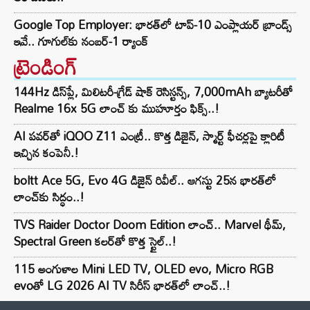
Google Top Employer: భారత్‌లో టాప్-10 ఎంప్లాయర్ బ్రాండ్స్
ఇవే.. గూగుల్‌కు నంబర్-1 ర్యాంక్
ట్రెండింగ్‌
144Hz డిస్‌ప్లే, మిలిటరీ-గ్రేడ్ షాక్ రెసిస్టన్స్, 7,000mAh బ్యాటరీతో
Realme 16x 5G లాంచ్ కు ముహూర్తం ఫిక్స్..!
AI పవర్‌తో iQOO Z11 ఎంట్రీ.. కొత్త డిజైన్, స్మార్ట్ ఫీచర్లపై క్లారిటీ
ఇచ్చిన కంపెనీ.!
boltt Ace 5G, Evo 4G డిజైన్ రివీల్.. ఆగస్టు 25న భారత్‌లో
లాంచ్‌కు సిద్ధం..!
TVS Raider Doctor Doom Edition లాంచ్.. Marvel థీమ్,
Spectral Green కలర్‌తో కొత్త స్టైల్..!
115 అంగుళాల Mini LED TV, OLED evo, Micro RGB
evoతో LG 2026 AI TV సిరీస్ భారత్‌లో లాంచ్..!