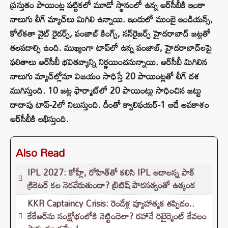
ప్రస్తుతం పాయింట్ల పట్టికలో మూడో స్థానంలో ఉన్న ఆర్‌సీబీకి ఇంకా
నాలుగు లీగ్ మ్యాచ్‌లు మిగిలి ఉన్నాయి. ఇందులో ముంబై ఇండియన్స్,
కోల్‌కతా నైట్ రైడర్స్, పంజాబ్ కింగ్స్, సన్‌రైజర్స్ హైదరాబాద్ జట్లతో
తలపడాల్సి ఉంది. ముఖ్యంగా టాప్‌లో ఉన్న పంజాబ్, హైదరాబాద్‌లపై
ఫలితాలు ఆర్‌సీబీ భవితవ్యాన్ని నిర్ణయించనున్నాయి. ఆర్‌సీబీ మిగిలిన
నాలుగు మ్యాచ్‌ల్లోనూ విజయం సాధిస్తే 20 పాయింట్లతో లీగ్ దశ
ముగిస్తుంది. 10 జట్ల ఫార్మాట్‌లో 20 పాయింట్లు సాధించిన జట్టు
దాదాపు టాప్-2లో నిలుస్తుంది. దీంతో క్వాలిఫయర్-1 ఆడే అవకాశం
ఆర్‌సీబీకి లభిస్తుంది.
Also Read
IPL 2027: కోహ్లీ, రోహిత్‌తో కలిసి IPL ఆడాలన్న పాక్‌
క్రికెటర్‌ కల నెరవేరుతుందా? బ్రిటిష్ పౌరసత్వంతో ఉత్కంఠ
KKR Captaincy Crisis: రెండేళ్ల వ్యూహాత్మక తప్పిదం..
కేకేఆర్‌ను సంక్షోభంలోకి నెట్టిందెలా? రహానే రిటైర్మెంట్ కేవలం