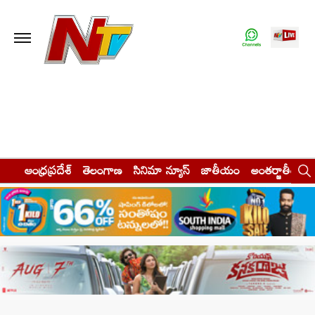
ఆంధ్రప్రదేశ్
తెలంగాణ
సినిమా న్యూస్
జాతీయం
అంతర్జాతీయం