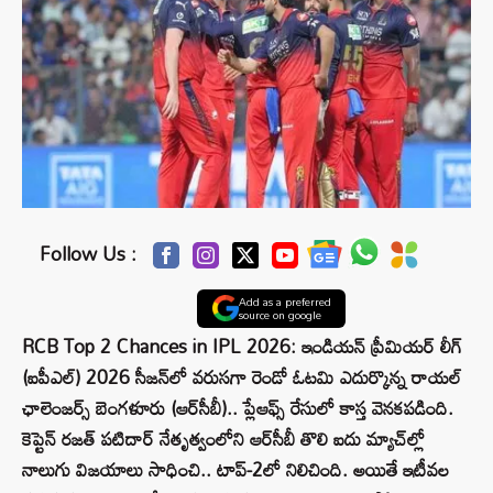
Follow Us :
Add as a preferred
source on google
RCB Top 2 Chances in IPL 2026: ఇండియన్ ప్రీమియర్ లీగ్
(ఐపీఎల్) 2026 సీజన్‌లో వరుసగా రెండో ఓటమి ఎదుర్కొన్న రాయల్
ఛాలెంజర్స్ బెంగళూరు (ఆర్‌సీబీ).. ప్లేఆఫ్స్ రేసులో కాస్త వెనకపడింది.
కెప్టెన్ రజత్ పటిదార్ నేతృత్వంలోని ఆర్‌సీబీ తొలి ఐదు మ్యాచ్‌ల్లో
నాలుగు విజయాలు సాధించి.. టాప్-2లో నిలిచింది. అయితే ఇటీవల