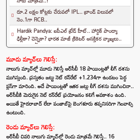
సాకు మాత్రమే..!
రూ.2 లక్షల కోట్లకు చేరువలో IPL.. బ్రాండ్ విలువలో
నెం.1గా RCB..
Hardik Pandya: ఐపీఎల్ ట్రేడ్ హీట్.. హార్దిక్ పాండ్యా
ఢిల్లీకా? చెన్నైకా? భారత మాజీ క్రికెటర్ ఆసక్తికర వ్యాఖ్యలు..
మూడు మ్యాచ్‌లు గెలిస్తే:
నాలుగు మ్యాచ్‌ల్లో మూడు గెలిస్తే ఆర్‌సీబీ 18 పాయింట్లతో లీగ్ దశను
ముగిస్తుంది. ప్రస్తుతం జట్టు నెట్ రన్‌రేట్ +1.234గా ఉండటం పెద్ద
ప్లస్‌గా మారింది. అదే పాయింట్లతో ఇతర జట్లు లీగ్ దశను ముగించినా..
ఆర్‌సీబీకి మెరుగైన నెట్ రన్‌రేట్ ప్రయోజనం కలిగే అవకాశం ఉంది.
అయితే హైదరాబాద్ లేదా పంజాబ్‌పై బెంగళూరు తప్పనిసరిగా గెలవాల్సి
ఉంటుంది.
రెండు మ్యాచ్‌లు గెలిస్తే:
ఆర్‌సీబీ చివరి నాలుగు మ్యాచ్‌ల్లో రెండు మాత్రమే గెలిస్తే.. 16