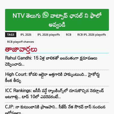
NTV తెలుగు
వాట్సాప్ ఛానల్ ని ఫాలో
అవ్వండి
TAGS
IPL 2026
IPL 2026 playoffs
RCB
RCB IPL 2026 playoffs
RCB playoff chances
తాజావార్తలు
Rahul Gandhi: 15 ఏళ్ల బాలికతో బలవంతంగా క్షమాపణలు
చెప్పించారు..
High Court: కోడలి ఇల్లైనా అత్తగారికి హక్కుంటుంది.. హైకోర్టు
కీలక తీర్పు
ICC Rankings: ఐసీసీ వన్డే ర్యాంకింగ్స్‌లో దూసుకొచ్చిన నెదర్లాండ్
ఆటగాళ్లు.. టాప్ 10లో ఎవరెవరంటే..
CJP: నా కుటుంబానికి ప్రాణహని.. సీజేపీ నేత సౌరవ్ దాస్ సంచలన
ఆరోపణలు..