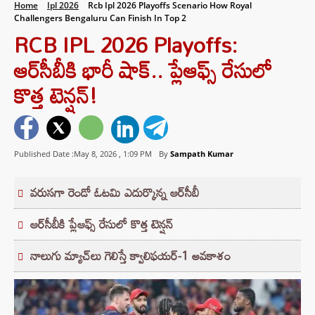
Home
Ipl 2026
Rcb Ipl 2026 Playoffs Scenario How Royal
Challengers Bengaluru Can Finish In Top 2
RCB IPL 2026 Playoffs:
ఆర్‌సీబీకి భారీ షాక్.. ప్లేఆఫ్స్ రేసులో
కొత్త టెన్షన్!
Published Date :May 8, 2026 ,
1:09 PM
By
Sampath Kumar
వరుసగా రెండో ఓటమి ఎదుర్కొన్న ఆర్‌సీబీ
ఆర్‌సీబీకి ప్లేఆఫ్స్ రేసులో కొత్త టెన్షన్
నాలుగు మ్యాచ్‌లు గెలిస్తే క్వాలిఫయర్-1 అవకాశం