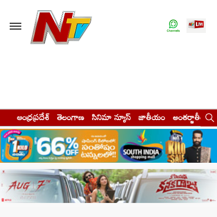
ఆంధ్రప్రదేశ్
తెలంగాణ
సినిమా న్యూస్
జాతీయం
అంతర్జాతీయం