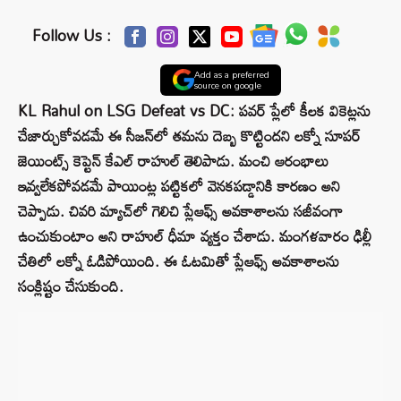
Follow Us :
Add as a preferred
source on google
KL Rahul on LSG Defeat vs DC: పవర్‌ ప్లేలో కీలక వికెట్లను
చేజార్చుకోవడమే ఈ సీజన్‌లో తమను దెబ్బ కొట్టిందని లక్నో సూపర్‌
జెయింట్స్‌ కెప్టెన్ కేఎల్ రాహుల్ తెలిపాడు. మంచి ఆరంభాలు
ఇవ్వలేకపోవడమే పాయింట్ల పట్టికలో వెనకపడ్డానికి కారణం అని
చెప్పాడు. చివరి మ్యాచ్‌లో గెలిచి ప్లేఆఫ్స్‌ అవకాశాలను సజీవంగా
ఉంచుకుంటాం అని రాహుల్ ధీమా వ్యక్తం చేశాడు. మంగళవారం ఢిల్లీ
చేతిలో లక్నో ఓడిపోయింది. ఈ ఓటమితో ప్లేఆఫ్స్‌ అవకాశాలను
సంక్లిష్టం చేసుకుంది.