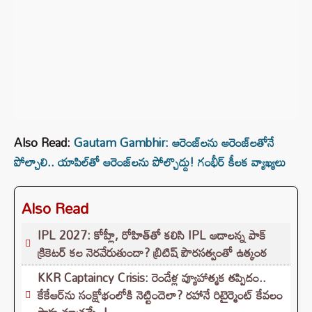
Also Read:
Gautam Gambhir: ఆరెంజ్‌లను ఆరెంజ్‌లతోనే
పోల్చాలి.. యాపిల్‌తో ఆరెంజ్‌లను పోల్చొద్దు! గంభీర్‌ కీలక వ్యాఖ్యలు
Also Read
IPL 2027: కోహ్లీ, రోహిత్‌తో కలిసి IPL ఆడాలన్న పాక్‌
క్రికెటర్‌ కల నెరవేరుతుందా? బ్రిటిష్ పౌరసత్వంతో ఉత్కంఠ
KKR Captaincy Crisis: రెండేళ్ల వ్యూహాత్మక తప్పిదం..
కేకేఆర్‌ను సంక్షోభంలోకి నెట్టిందెలా? రహానే రిటైర్మెంట్ కేవలం