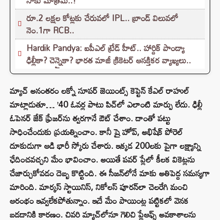
సాకు మాత్రమే..!
రూ.2 లక్షల కోట్లకు చేరువలో IPL.. బ్రాండ్ విలువలో
నెం.1గా RCB..
Hardik Pandya: ఐపీఎల్ ట్రేడ్ హీట్.. హార్దిక్ పాండ్యా
ఢిల్లీకా? చెన్నైకా? భారత మాజీ క్రికెటర్ ఆసక్తికర వ్యాఖ్యలు..
మ్యాచ్ అనంతరం లక్నో సూపర్‌ జెయింట్స్‌ కెప్టెన్ కేఎల్ రాహుల్
మాట్లాడుతూ… ’40 ఓవర్ల పాటు పిచ్‌లో ఎలాంటి మార్పు లేదు. ఢిల్లీ
ఓపెనర్ జేక్ ఫ్రేజర్‌ను త్వరగానే ఔట్ చేశాం. దాంతో పట్టు
సాధించేందుకు ప్రయత్నించాం. కానీ షై హోప్‌, అభిషేక్ పోరెల్
దూకుడుగా ఆడి భారీ స్కోరు చేశారు. ఇక్కడ 200లకు పైగా లక్ష్యాన్ని
ఛేదించవచ్చని మేం భావించాం. అయితే పవర్‌ ప్లేలో కీలక వికెట్లను
చేజార్చుకోవడం దెబ్బ కొట్టింది. ఈ సీజన్‌లోనే మాకు అతిపెద్ద సమస్యగా
మారింది. మార్కస్ స్టాయినిస్, నికోలస్ పూరన్‌లా చెలరేగి మంచి
ఆరంభం ఇవ్వలేకపోతున్నాం. ఇదే మేం పాయింట్ల పట్టికలో వెనక
బడడానికి కారణం. చివరి మ్యాచ్‌లోనూ గెలిచి ప్లేఆఫ్స్‌ అవకాశాలను