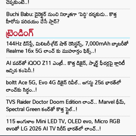
చెప్పకుంటే..!
Buchi Babu: డైరెక్టర్ నుంచి నిర్మాతగా ‘పెద్ది’ దర్శకుడు.. కొత్త
హీరోను పరిచయం చేసే ప్లాన్?
ట్రెండింగ్‌
144Hz డిస్‌ప్లే, మిలిటరీ-గ్రేడ్ షాక్ రెసిస్టన్స్, 7,000mAh బ్యాటరీతో
Realme 16x 5G లాంచ్ కు ముహూర్తం ఫిక్స్..!
AI పవర్‌తో iQOO Z11 ఎంట్రీ.. కొత్త డిజైన్, స్మార్ట్ ఫీచర్లపై క్లారిటీ
ఇచ్చిన కంపెనీ.!
boltt Ace 5G, Evo 4G డిజైన్ రివీల్.. ఆగస్టు 25న భారత్‌లో
లాంచ్‌కు సిద్ధం..!
TVS Raider Doctor Doom Edition లాంచ్.. Marvel థీమ్,
Spectral Green కలర్‌తో కొత్త స్టైల్..!
115 అంగుళాల Mini LED TV, OLED evo, Micro RGB
evoతో LG 2026 AI TV సిరీస్ భారత్‌లో లాంచ్..!