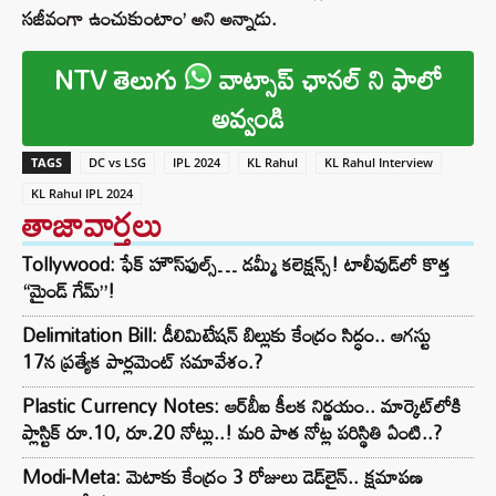
సజీవంగా ఉంచుకుంటాం’ అని అన్నాడు.
NTV తెలుగు
వాట్సాప్ ఛానల్ ని ఫాలో
అవ్వండి
TAGS
DC vs LSG
IPL 2024
KL Rahul
KL Rahul Interview
KL Rahul IPL 2024
తాజావార్తలు
Tollywood: ఫేక్ హౌస్‌ఫుల్స్… డమ్మీ కలెక్షన్స్! టాలీవుడ్‌లో కొత్త
“మైండ్ గేమ్”!
Delimitation Bill: డీలిమిటేషన్ బిల్లుకు కేంద్రం సిద్ధం.. ఆగస్టు
17న ప్రత్యేక పార్లమెంట్ సమావేశం.?
Plastic Currency Notes: ఆర్‌బీఐ కీలక నిర్ణయం.. మార్కెట్‌లోకి
ప్లాస్టిక్ రూ.10, రూ.20 నోట్లు..! మరి పాత నోట్ల పరిస్థితి ఏంటి..?
Modi-Meta: మెటాకు కేంద్రం 3 రోజులు డెడ్‌లైన్.. క్షమాపణ