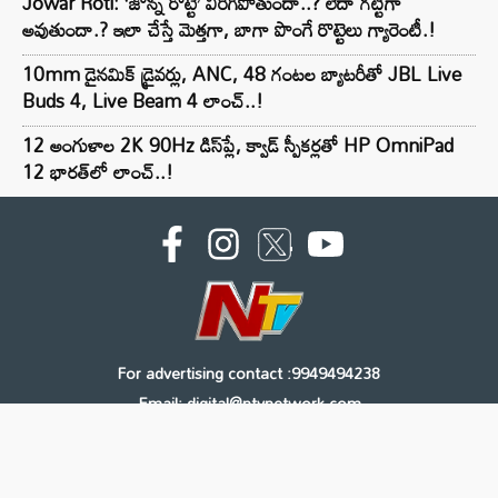
Jowar Roti: ‘జొన్న రొట్టె’ విరిగిపోతుందా..? లేదా గట్టిగా
అవుతుందా.? ఇలా చేస్తే మెత్తగా, బాగా పొంగే రొట్టెలు గ్యారెంటీ.!
10mm డైనమిక్ డ్రైవర్లు, ANC, 48 గంటల బ్యాటరీతో JBL Live
Buds 4, Live Beam 4 లాంచ్..!
12 అంగుళాల 2K 90Hz డిస్‌ప్లే, క్వాడ్ స్పీకర్లతో HP OmniPad
12 భారత్‌లో లాంచ్..!
For advertising contact :9949494238
Email: digital@ntvnetwork.com
Copyright © 2000 - 2026 - NTV
About Us
Contact Us
Privacy Policy
Terms & Conditions