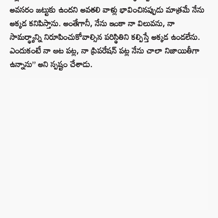
అవసరం జట్టుకు ఉందని అవతలి వాళ్లు భావించినప్పుడు మాత్రమే నేను
అక్కడ కనిపిస్తాను. అంతేగానీ, నేను ఇంకా నా విలువను, నా
సామర్థ్యాన్ని నిరూపించుకోవాల్సిన పరిస్థితిని కల్పిస్తే అక్కడ ఉండలేను.
ఎందుకంటే నా ఆట పట్ల, నా ప్రిపరేషన్ పట్ల నేను చాలా నిజాయితీగా
ఉన్నాను” అని స్పష్టం చేశాడు.