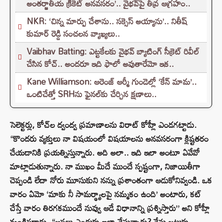
అంతర్జాతీయ క్రికెట్ అనవసరం’.. వైభవ్‌పై తీవ్ర ఆగ్రహం..
NKR: ‘చిన్న మార్పు చేశాను.. సక్సెస్ అయ్యాను’.. నితీష్
కుమార్ రెడ్డి సంచలన వ్యాఖ్యలు..
Vaibhav Batting: ఎట్టకేలకు వైభవ్ బ్యాటింగ్ సీక్రెట్ రివీల్
చేసిన కోచ్.. అందరూ ఇది ఫాలో అవుతారేమో ఇక..
Kane Williamson: ఆరెంజ్ ఆర్మీ గుండెల్లో ‘కేన్‌ మామ’..
ఒంటిచేత్తో SRHను ఫైనల్‌కు చేర్చిన క్షణాలు..
సెలెక్టర్లు, కోచ్‌ల ద్వంద్వ ప్రమాణాలను విరాట్ కోహ్లీ ఎండగట్టాడు.
“కొందరు వ్యక్తులు నా విషయంలో విషయాలను అనవసరంగా క్లిష్టతరం
చేయడానికి ప్రయత్నిస్తున్నారు. అది అలా.. ఇది ఇలా అంటూ ఏవేవో
మాట్లాడుతున్నారు. నా ముఖం మీదే ముందే స్పష్టంగా, నిజాయితీగా
చెప్పండి లేదా నోరు మూసుకుని నన్ను ప్రశాంతంగా ఆడుకోనివ్వండి. ఒక
వారం ఏమో ‘మాకు నీ సామర్థ్యాలపై నమ్మకం ఉంది’ అంటారు, కట్
చేస్తే వారం తిరగకముందే నువ్వు ఆడే విధానాన్ని ప్రశ్నిస్తారు” అని కోహ్లీ
మండిపడ్డాడు. “అసలు ఎందుకు ఇలా చేస్తున్నారు? నేను జట్టుకు