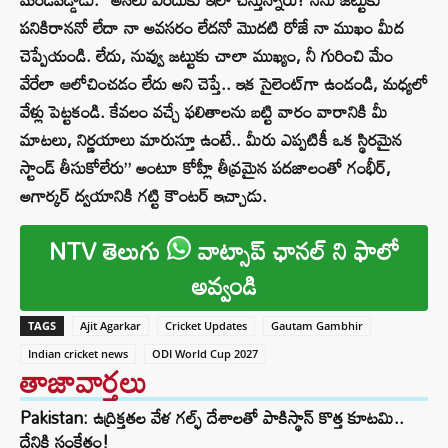
పనికిరాననో లేదా నా అవసరం లేదనో మొదటి రోజే నా ముఖం మీద
చెప్పేయండి. లేదు, నువ్వు జట్టుకు చాలా ముఖ్యం, నీ గురించి మేం
వేరేలా ఆలోచించడం లేదు అని చెప్తే.. ఇక సైలెంట్‌గా ఉండండి, మధ్యలో
వేళ్లు పెట్టకండి. కేవలం వచ్చే ఫలితాలను బట్టి వారం వారానికి మీ
మాటలు, నిర్ణయాలు మారుస్తూ ఉంటే.. మీరు ఎప్పటికీ ఒక స్థిరమైన
స్టాండ్ తీసుకోలేరు” అంటూ కోహ్లీ తీవ్రమైన పదజాలంతో గంభీర్,
అగార్కర్ ద్వయానికి గట్టి కౌంటర్ ఇచ్చాడు.
NTV తెలుగు
వాట్సాప్ ఛానల్ ని ఫాలో
అవ్వండి
TAGS
Ajit Agarkar
Cricket Updates
Gautam Gambhir
Indian cricket news
ODI World Cup 2027
తాజావార్తలు
Pakistan: ఉద్రిక్తతల వేళ గల్ఫ్ దేశాలతో పాకిస్థాన్ కొత్త కూటమి..
దేనికి సంకేతం!