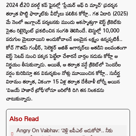
2024 టీ20 వరల్డ్ కప్ ఫైనల్లో ‘ప్లేయర్ ఆఫ్ ది మ్యాచ్’ ప్రదర్శన
తర్వాత పొట్టి ఫార్మాట్‌కు వీడ్కోలు పలికిన కోహ్లీ.. గత ఏడాది (2025)
మే నెలలో ఇంగ్లాండ్ పర్యటనకు ముందు అకస్మాత్తుగా టెస్ట్ క్రికెట్‌కు
సైతం రిటైర్మెంట్ ప్రకటించిన సంగతి తెలిసిందే. టెస్టుల్లో 10,000
పరుగుల మైలురాయిని అందుకోవాలనే బలమైన లక్ష్యం ఉన్నప్పటికీ..
కోచ్ గౌతమ్ గంభీర్, సెలెక్టర్ అజిత్ అగార్కర్‌లు అతడిని బలవంతంగా
టెస్ట్ సెటప్ నుంచి పక్కన పెట్టేలా చేశారనే వార్తల నడుమ కోహ్లీ ఆ
నిర్ణయం తీసుకున్నాడు. అయితే, ఆ తర్వాత వన్డే క్రికెట్‌లో సెంచరీల
వర్షం కురిపిస్తూ తన విమర్శకుల నోళ్లు మూయించిన కోహ్లీ.. సుదీర్ఘ
విరామం తర్వాత, ఏకంగా 15 ఏళ్ల తర్వాత దేశీవాళీ టోర్నీ అయిన
‘విజయ్ హజారే ట్రోఫీ’లోనూ బరిలోకి దిగి తన నిలకడను
చాటుకున్నాడు.
Also Read
Angry On Vaibhav: ‘వెళ్లి ఐపీఎల్ ఆడుకోపో.. నీకు