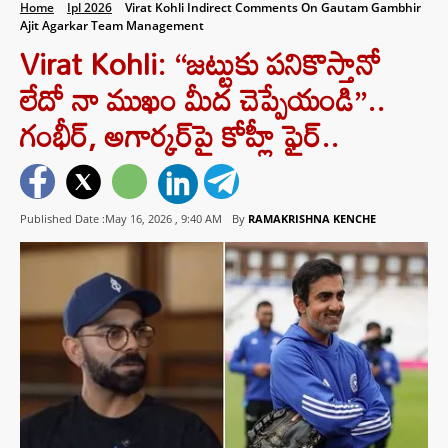
Home
Ipl 2026
Virat Kohli Indirect Comments On Gautam Gambhir
Ajit Agarkar Team Management
Virat Kohli: “జట్టుకు పనికొస్తానో
లేదో నా ముఖం మీద చెప్పేయండి”..
గంభీర్, అగార్కర్‌పై కోహ్లీ ఫైర్..
Published Date :May 16, 2026 ,
9:40 AM
By
RAMAKRISHNA KENCHE