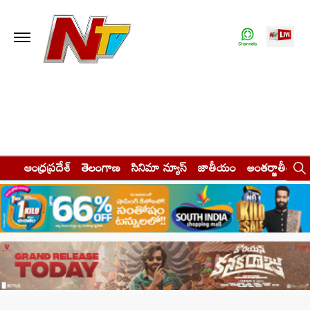
ఆంధ్రప్రదేశ్
తెలంగాణ
సినిమా న్యూస్
జాతీయం
అంతర్జాతీయం