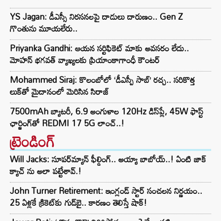
YS Jagan: డీఎస్సీ నిరసనలపై దాడులు దారుణం.. Gen Z
గొంతును మూయలేరు..
Priyanka Gandhi: ఆయన సర్టిఫికెట్ మాకు అవసరం లేదు..
మోహన్ భగవత్‌ వ్యాఖ్యలకు ప్రియాంకాగాంధీ కౌంటర్
Mohammed Siraj: కొలంబోలో ‘డీఎస్పీ సాబ్’ రచ్చ.. సరికొత్త
లుక్‌తో మైదానంలో మెరిసిన సిరాజ్
7500mAh బ్యాటరీ, 6.9 అంగుళాల 120Hz డిస్‌ప్లే, 45W ఫాస్ట్
ఛార్జింగ్‌తో REDMI 17 5G లాంచ్..!
ట్రెండింగ్‌
Will Jacks: సూపర్‌మ్యాన్ ఫీల్డింగ్.. అయ్యా బాబోయ్..! ఏంటి జాక్
క్యాచ్ ను అలా పట్టేశావ్.!
John Turner Retirement: ఇంగ్లండ్ స్టార్ సంచలన నిర్ణయం..
25 ఏళ్లకే క్రికెట్‌కు గుడ్‌బై.. కారణం తెలిస్తే షాక్!