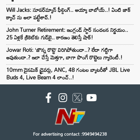
Will Jacks: సూపర్‌మ్యాన్ ఫీల్డింగ్.. అయ్యా బాబోయ్..! ఏంటి జాక్
క్యాచ్ ను అలా పట్టేశావ్.!
John Turner Retirement: ఇంగ్లండ్ స్టార్ సంచలన నిర్ణయం..
25 ఏళ్లకే క్రికెట్‌కు గుడ్‌బై.. కారణం తెలిస్తే షాక్!
Jowar Roti: ‘జొన్న రొట్టె’ విరిగిపోతుందా..? లేదా గట్టిగా
అవుతుందా.? ఇలా చేస్తే మెత్తగా, బాగా పొంగే రొట్టెలు గ్యారెంటీ.!
10mm డైనమిక్ డ్రైవర్లు, ANC, 48 గంటల బ్యాటరీతో JBL Live
Buds 4, Live Beam 4 లాంచ్..!
For advertising contact :9949494238