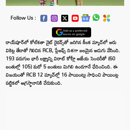
Follow Us :
Add as a preferred
source on google
రాయ్‌పూర్‌లో కోల్‌కతా నైట్ రైడర్స్‌తో జరిగిన కీలక మ్యాచ్‌లో ఆరు
వికెట్ల తేడాతో గెలిచిన RCB, ప్లేఆఫ్స్ దిశగా బలమైన అడుగు వేసింది.
193 పరుగుల భారీ లక్ష్యాన్ని విరాట్ కోహ్లీ అజేయ సెంచరీతో (60
బంతుల్లో 105) మరో 5 బంతులు మిగిలి ఉండగానే ఛేదించింది. ఈ
విజయంతో RCB 12 మ్యాచ్‌ల్లో 16 పాయింట్లు సాధించి పాయింట్ల
పట్టికలో అగ్రస్థానానికి చేరుకుంది.