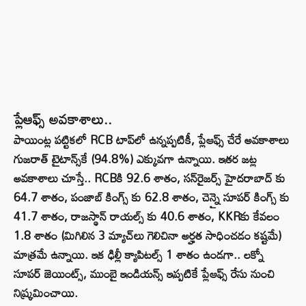
ప్లేఆఫ్స్ అవకాశాలు..
పాయింట్ల పట్టికలో RCB టాప్‌లో ఉన్నప్పటికీ, ప్లేఆఫ్స్ చేరే అవకాశాలు
గుజరాత్ టైటాన్స్‌కే (94.8%) ఎక్కువగా ఉన్నాయి. ఇతర జట్ల
అవకాశాలు చూస్తే.. RCBకి 92.6 శాతం, సన్‌రైజర్స్ హైదరాబాద్ కు
64.7 శాతం, పంజాబ్ కింగ్స్ కు 62.8 శాతం, చెన్నై సూపర్ కింగ్స్ కు
41.7 శాతం, రాజస్థాన్ రాయల్స్ కు 40.6 శాతం, KKRకు కేవలం
1.8 శాతం (మిగిలిన 3 మ్యాచ్‌లు గెలిచినా అర్హత సాధించడం కష్టమే)
మాత్రమే ఉన్నాయి. ఇక ఢిల్లీ క్యాపిటల్స్ 1 శాతం ఉండగా.. లక్నో
సూపర్ జెయింట్స్, ముంబై ఇండియన్స్ ఇప్పటికే ప్లేఆఫ్స్ రేసు నుంచి
నిష్క్రమించాయి.