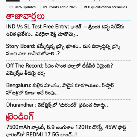
IPL 2026 updates
IPL Points Table 2026
RCB qualification scenarios
తాజావార్తలు
IND Vs SL Test Free Entry: భారత్ – శ్రీలంక టెస్టు సిరీస్‌కు
ఉచిత ప్రవేశం.. ఎవరైనా వెళ్లి చూడొచ్చు..
Story Board: కమ్మేస్తున్న డ్రగ్స్ భూతం.. మన విద్యార్థుల్ని డ్రగ్స్
నుంచి ఎలా కాపాడుకోవాలి..?
Off The Record: సీఎం సొంత జిల్లాలో టీడీపీకి ఏమైంది?
ఎమ్మెల్యేల తీరుపై చర్చ
Bengaluru: కుళ్లిన మాంసం, పాడైన కూరగాయలు..5-స్టార్
హోటళ్లలో కూడా అదే కంపు..
Dhurandhar : నెట్‌ఫ్లిక్స్‌లో ‘ధురంధర్’ ప్రపంచ రికార్డు..
ట్రెండింగ్‌
7500mAh బ్యాటరీ, 6.9 అంగుళాల 120Hz డిస్‌ప్లే, 45W ఫాస్ట్
ఛార్జింగ్‌తో REDMI 17 5G లాంచ్..!