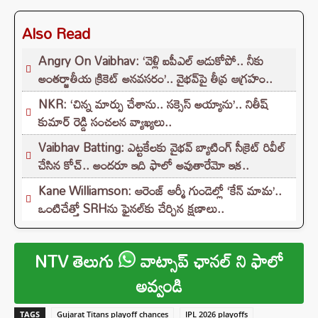
Also Read
Angry On Vaibhav: ‘వెళ్లి ఐపీఎల్ ఆడుకోపో.. నీకు
అంతర్జాతీయ క్రికెట్ అనవసరం’.. వైభవ్‌పై తీవ్ర ఆగ్రహం..
NKR: ‘చిన్న మార్పు చేశాను.. సక్సెస్ అయ్యాను’.. నితీష్
కుమార్ రెడ్డి సంచలన వ్యాఖ్యలు..
Vaibhav Batting: ఎట్టకేలకు వైభవ్ బ్యాటింగ్ సీక్రెట్ రివీల్
చేసిన కోచ్.. అందరూ ఇది ఫాలో అవుతారేమో ఇక..
Kane Williamson: ఆరెంజ్ ఆర్మీ గుండెల్లో ‘కేన్‌ మామ’..
ఒంటిచేత్తో SRHను ఫైనల్‌కు చేర్చిన క్షణాలు..
NTV తెలుగు
వాట్సాప్ ఛానల్ ని ఫాలో
అవ్వండి
TAGS
Gujarat Titans playoff chances
IPL 2026 playoffs