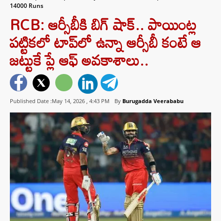
14000 Runs
RCB: ఆర్సీబీకి బిగ్ షాక్.. పాయింట్ల
పట్టికలో టాప్‌లో ఉన్నా ఆర్సీబీ కంటే ఆ
జట్టుకే ప్లే ఆఫ్ అవకాశాలు..
Published Date :May 14, 2026 ,
4:43 PM
By
Burugadda Veerababu