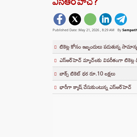
ఎస్‌ఆర్‌హెచ్?
Published Date :May 21, 2026 ,
8:29 AM
By
Sampat
టికెట్ల కోసం ఇబ్బందులు పడుతున్న సామాన
ఎస్‌ఆర్‌హెచ్ మ్యాచ్‌లకు విపరీతంగా టికెట్ల
బాక్స్ టికెట్ ధర రూ.10 లక్షలు
భారీగా క్యాష్ చేసుకుంటున్న ఎస్‌ఆర్‌హెచ్