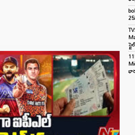
bol
25న
TV
Mar
స్టై
11
Mi
భార