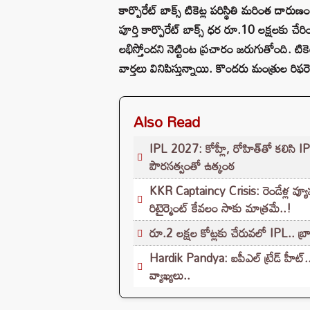
కార్పొరేట్ బాక్స్ టికెట్ల పరిస్థితి మరింత దార
పూర్తి కార్పొరేట్ బాక్స్ ధర రూ.10 లక్షలకు చేరి
లభిస్తోందని నెట్టింట ప్రచారం జరుగుతోంది. టి
వార్తలు వినిపిస్తున్నాయి. కొందరు మంత్రుల రిఫర
Also Read
IPL 2027: కోహ్లీ, రోహిత్‌తో కలిసి IPL 
పౌరసత్వంతో ఉత్కంఠ
KKR Captaincy Crisis: రెండేళ్ల వ్యూహా
రిటైర్మెంట్ కేవలం సాకు మాత్రమే..!
రూ.2 లక్షల కోట్లకు చేరువలో IPL.. బ
Hardik Pandya: ఐపీఎల్ ట్రేడ్ హీట్.. హార
వ్యాఖ్యలు..