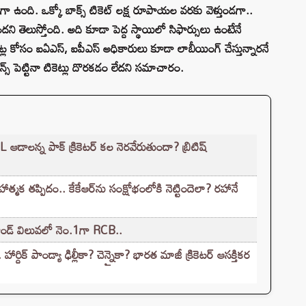
ుణంగా ఉంది. ఒక్కో బాక్స్ టికెట్ లక్ష రూపాయల వరకు వెళ్తుండగా..
ందని తెలుస్తోంది. అది కూడా పెద్ద స్థాయిలో సిఫార్సులు ఉంటేనే
కెట్ల కోసం ఐఏఎస్, ఐపీఎస్ అధికారులు కూడా లాబీయింగ్ చేస్తున్నారనే
ెన్స్ పెట్టినా టికెట్లు దొరకడం లేదని సమాచారం.
ఆడాలన్న పాక్‌ క్రికెటర్‌ కల నెరవేరుతుందా? బ్రిటిష్
త్మక తప్పిదం.. కేకేఆర్‌ను సంక్షోభంలోకి నెట్టిందెలా? రహానే
్రాండ్ విలువలో నెం.1గా RCB..
్దిక్ పాండ్యా ఢిల్లీకా? చెన్నైకా? భారత మాజీ క్రికెటర్ ఆసక్తికర