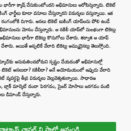
ం భారీగా క్యాష్ చేసుకుంటోందని అభిమానులు ఆరోపిస్తున్నారు. టికెట్
 ఛార్జీలు కూడా వసూలు చేస్తున్నారని విమర్శలు వస్తున్నాయి. ఇక
 రంగంలోకి దిగారు. అసలు టికెట్ బుకింగ్ యాప్‌లను పోలి ఉండే
 చేసి అభిమానులను మోసం చేస్తున్నారు. ఆ నకిలీ యాప్‌లో సులభంగా టికెట్లు
 అభిమానులు భారీగా టికెట్లు కొనుగోలు చేశారు. తర్వాత ఆ యాప్
చేశారు. అయితే అప్పటికే వేలాది టికెట్లు అమ్ముడైనట్లు తెలుస్తోంది.
తో మ్యాచ్‌కు అనుమతించబోమని స్పష్టం చేయడంతో అభిమానుల్లో
న టికెట్ అసలుదా? నకిలీదా? అనే అయోమయంలో ఇప్పుడు వేలాది
 వ్యవస్థపై తీవ్ర విమర్శలు వెల్లువెత్తుతున్నాయి. సాధారణ
, బ్లాక్ మార్కెట్ దందా పెరగడం, సైబర్ మోసాలు జరగడం వంటి
 డిమాండ్ చేస్తున్నారు.
వాట్సాప్ ఛానల్ ని ఫాలో అవ్వండి