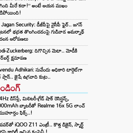
ిగింది మీరే కదా!” అంటే ఆయన ముఖం
డిపోయింది!
Jagan Security: డీజీపీపై వైసీపీ ఫైర్.. జగన్
యటనలో భద్రత తొలగించడంపై గుడివాడ అమర్నాథ్
చలన ఆరోపణలు
i-Zuckerberg: దిగొచ్చిన మెటా.. మోడీకి
ర్‌బర్గ్ క్షమాపణ
endu Adhikari: సువేందు అధికారి టార్గెట్‌గా
్ ప్లాన్.. జైషే ఉగ్రవాది కుట్ర..
రెండింగ్‌
z డిస్‌ప్లే, మిలిటరీ-గ్రేడ్ షాక్ రెసిస్టన్స్,
000mAh బ్యాటరీతో Realme 16x 5G లాంచ్
ముహూర్తం ఫిక్స్..!
పవర్‌తో iQOO Z11 ఎంట్రీ.. కొత్త డిజైన్, స్మార్ట్
ర్లపై క్లారిటీ ఇచ్చిన కంపెనీ.!