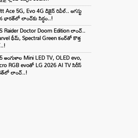
tt Ace 5G, Evo 4G డిజైన్ రివీల్.. ఆగస్టు
 భారత్‌లో లాంచ్‌కు సిద్ధం..!
S Raider Doctor Doom Edition లాంచ్..
vel థీమ్, Spectral Green కలర్‌తో కొత్త
ల్..!
5 అంగుళాల Mini LED TV, OLED evo,
cro RGB evoతో LG 2026 AI TV సిరీస్
త్‌లో లాంచ్..!