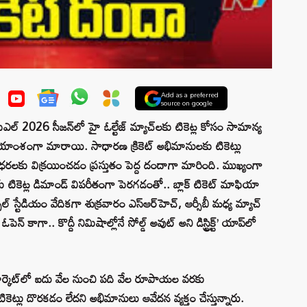
Add as a preferred
source on google
2026 సీజన్‌లో హై ఓల్టేజ్ మ్యాచ్‌లకు టికెట్ల కోసం సామాన్య
ీయాంశంగా మారాయి. సాధారణ క్రికెట్ అభిమానులకు టికెట్లు
 ధరలకు విక్రయించడం ప్రస్తుతం పెద్ద దందాగా మారింది. ముఖ్యంగా
లకు టికెట్ల డిమాండ్ విపరీతంగా పెరగడంతో.. బ్లాక్ టికెట్ మాఫియా
ల్ స్టేడియం వేదికగా శుక్రవారం ఎస్‌ఆర్‌హెచ్, ఆర్సీబీ మధ్య మ్యాచ్
 కాగా.. కొద్దీ నిమిషాల్లోనే సోల్డ్ అవుట్ అని డిస్ట్రిక్ట్’ యాప్‌లో
ార్కెట్‌లో ఐదు వేల నుంచి పది వేల రూపాయల వరకు
లు దొరకడం లేదని అభిమానులు ఆవేదన వ్యక్తం చేస్తున్నారు.