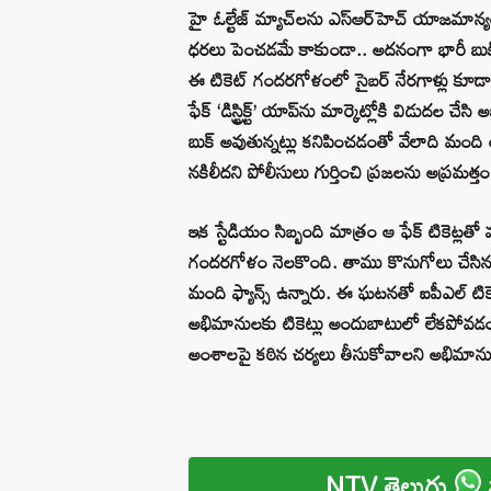
హై ఓల్టేజ్ మ్యాచ్‌లను ఎస్‌ఆర్‌హెచ్ యాజమాన్య
ధరలు పెంచడమే కాకుండా.. అదనంగా భారీ బుకింగ్
ఈ టికెట్ గందరగోళంలో సైబర్ నేరగాళ్లు కూడా
ఫేక్ ‘డిస్ట్రిక్ట్’ యాప్‌ను మార్కెట్లోకి విడుదల
బుక్ అవుతున్నట్లు కనిపించడంతో వేలాది మంది
నకిలీదని పోలీసులు గుర్తించి ప్రజలను అప్రమత్తం 
ఇక స్టేడియం సిబ్బంది మాత్రం ఆ ఫేక్ టికెట్ల
గందరగోళం నెలకొంది. తాము కొనుగోలు చేసి
మంది ఫ్యాన్స్ ఉన్నారు. ఈ ఘటనతో ఐపీఎల్ టికెట్
అభిమానులకు టికెట్లు అందుబాటులో లేకపోవడం
అంశాలపై కఠిన చర్యలు తీసుకోవాలని అభిమానులు
NTV తెలుగు