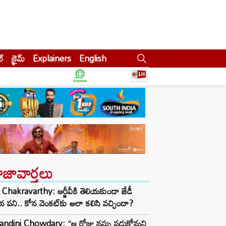
ల్
క్రైమ్
Explainers
English
ాజావార్తలు
Chakravarthy: ఆర్జీవీకి తెలియకుండా జేడీ
ిన పని.. కోన వెంకట్‌కు అలా కలిసి వచ్చిందా?
andini Chowdary: “ఆ రోజు నన్ను పడుకోమని