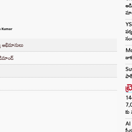
అడ
మా
YS 
పర్
h Kumar
సం
్య అభిమానులు
Mod
జుక
 డిమాండ్
Suv
పాక
ట్
144H
7,
కు 
AI 
ఫీచ