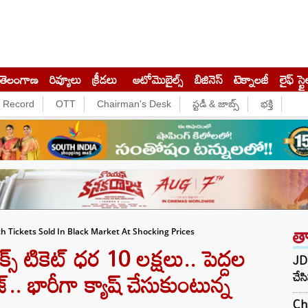
తెలంగాణ
రివ్యూలు
క్రీడలు
ఆటోమొబైల్స్
బిజినెస్‌
టెక్నాలజీ
లైఫ్ స్టై
e Record
OTT
Chairman's Desk
స్టడీ & జాబ్స్
భక్తి
త
h Tickets Sold In Black Market At Shocking Prices
్ టికెట్ ధర 10 లక్షలు.. పెద్దల
JD 
జ్.. భారీగా క్యాష్ చేసుకుంటున్న
చేస
Ch