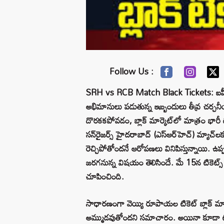
Follow Us :
SRH vs RCB Match Black Tickets: ఐపీఎల్ 
అభిమానులు పడుతున్న ఇబ్బందులు తీవ్ర చర్చన
దొరకకపోవడం, బ్లాక్ మార్కెట్‌లో మాత్రం భారీ
సన్‌రైజర్స్ హైదరాబాద్ (ఎస్‌ఆర్‌హెచ్) మ్యాచ్‌
రెచ్చిపోతోందనే ఆరోపణలు వినిపిస్తున్నాయి. ఉప్ప
జరగనున్న విషయం తెలిసిందే. మే 15న టికెట్స్ ఓపెన్
చూపించింది.
సాధారణంగా వెయ్యి రూపాయల టికెట్ బ్లాక్ మ
అమ్ముడవుతోందని సమాచారం. అయినా కూడా టికెట్