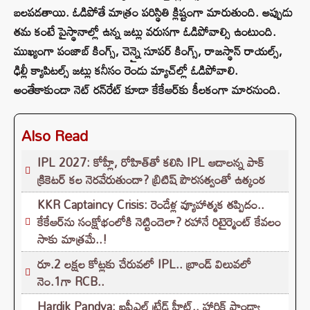
బలపడతాయి. ఓడిపోతే మాత్రం పరిస్థితి క్లిష్టంగా మారుతుంది. అప్పుడు
తమ కంటే పైస్థానాల్లో ఉన్న జట్లు వరుసగా ఓడిపోవాల్సి ఉంటుంది.
ముఖ్యంగా పంజాబ్ కింగ్స్, చెన్నై సూపర్ కింగ్స్, రాజస్థాన్ రాయల్స్,
ఢిల్లీ క్యాపిటల్స్ జట్లు కనీసం రెండు మ్యాచ్‌ల్లో ఓడిపోవాలి.
అంతేకాకుండా నెట్ రన్‌రేట్ కూడా కేకేఆర్‌కు కీలకంగా మారనుంది.
Also Read
IPL 2027: కోహ్లీ, రోహిత్‌తో కలిసి IPL ఆడాలన్న పాక్‌
క్రికెటర్‌ కల నెరవేరుతుందా? బ్రిటిష్ పౌరసత్వంతో ఉత్కంఠ
KKR Captaincy Crisis: రెండేళ్ల వ్యూహాత్మక తప్పిదం..
కేకేఆర్‌ను సంక్షోభంలోకి నెట్టిందెలా? రహానే రిటైర్మెంట్ కేవలం
సాకు మాత్రమే..!
రూ.2 లక్షల కోట్లకు చేరువలో IPL.. బ్రాండ్ విలువలో
నెం.1గా RCB..
Hardik Pandya: ఐపీఎల్ ట్రేడ్ హీట్.. హార్దిక్ పాండ్యా