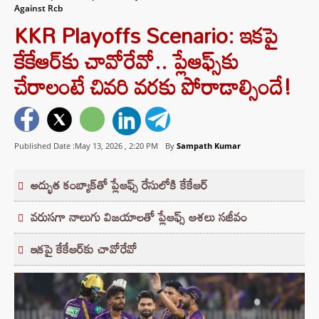
Against Rcb
KKR Playoffs Scenario: ఇకపై
కేకేఆర్‌కు చావోరేవో.. ప్లేఆఫ్స్‌కు
చేరాలంటే చివరి వరకు పోరాడాల్సిందే!
Published Date :May 13, 2026 ,
2:20 PM
By
Sampath Kumar
అద్భుత కంబ్యాక్‌తో ప్లేఆఫ్స్ రేసులోకి కేకేఆర్
వరుసగా నాలుగు విజయాలతో ప్లేఆఫ్స్ ఆశలు సజీవం
ఇకపై కేకేఆర్‌కు చావోరేవో