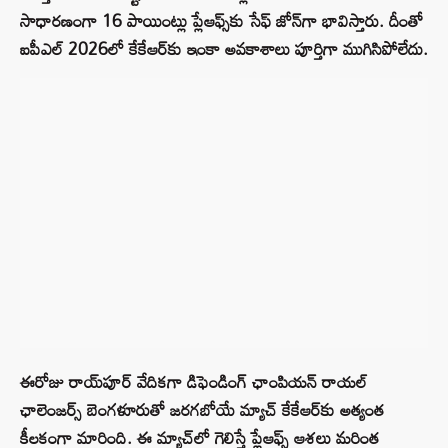
సాధారణంగా 16 పాయింట్లు ప్లేఆఫ్స్‌కు సేఫ్ జోన్‌గా భావిస్తారు. దీంతో
ఐపీఎల్ 2026లో కేకేఆర్‌కు ఇంకా అవకాశాలు పూర్తిగా ముగిసిపోలేదు.
ఈరోజు రాయ్‌పూర్ వేదికగా డిఫెండింగ్ ఛాంపియన్ రాయల్
ఛాలెంజర్స్ బెంగళూరుతో జరగబోయే మ్యాచ్ కేకేఆర్‌కు అత్యంత
కీలకంగా మారింది. ఈ మ్యాచ్‌లో గెలిస్తే ప్లేఆఫ్స్ ఆశలు మరింత