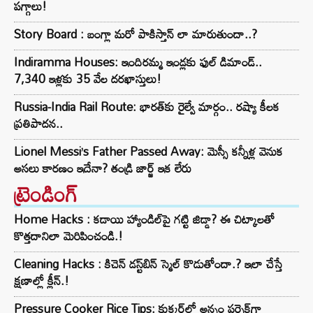
పగ్గాలు!
Story Board : బంగ్లా మరో పాకిస్తాన్ లా మారుతుందా..?
Indiramma Houses: ఇందిరమ్మ ఇండ్లకు ఫుల్ డిమాండ్..
7,340 ఇళ్లకు 35 వేల దరఖాస్తులు!
Russia-India Rail Route: భారత్‌కు రైల్వే మార్గం.. రష్యా కీలక
ప్రతిపాదన..
Lionel Messi’s Father Passed Away: మెస్సీ కన్నీళ్ల వెనుక
అసలు కారణం ఇదేనా? తండ్రి జార్జ్ ఇక లేరు
ట్రెండింగ్‌
Home Hacks : కడాయి హ్యాండిల్‌పై గట్టి జిడ్డా? ఈ చిట్కాలతో
కొత్తదానిలా మెరిపించండి.!
Cleaning Hacks : కిచెన్ డస్ట్‌బిన్ స్మెల్ కొడుతోందా.? ఇలా చేస్తే
క్షణాల్లో క్లీన్.!
Pressure Cooker Rice Tips: కుక్కర్‌లో అన్నం పర్ఫెక్ట్‌గా