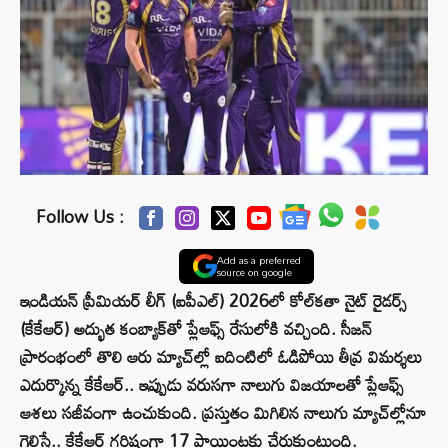
Follow Us :
Add as a preferred
source on google
ఇండియన్ ప్రీమియర్ లీగ్‌ (ఐపీఎల్) 2026లో కోల్‌కతా నైట్ రైడర్స్
(కేకేఆర్) అద్భుత కంబ్యాక్‌తో ప్లేఆఫ్స్ రేసులోకి వచ్చింది. సీజన్
ప్రారంభంలో తొలి ఆరు మ్యాచ్‌ల్లో ఐదింటిలో ఓడిపోయి తీవ్ర విమర్శలు
ఎదుర్కొన్న కేకేఆర్.. ఇప్పుడు వరుసగా నాలుగు విజయాలతో ప్లేఆఫ్స్
ఆశలు సజీవంగా ఉంచుకుంది. ప్రస్తుతం మిగిలిన నాలుగు మ్యాచ్‌ల్లోనూ
గెలిస్తే.. కేకేఆర్ గరిష్టంగా 17 పాయింట్లకు చేరుకుంటుంది.