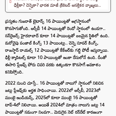
ఢిల్లీకా? చెన్నైకా? భారత మాజీ క్రికెటర్ ఆసక్తికర వ్యాఖ్యలు..
ప్రస్తుతం గుజరాత్ టైటాన్స్ 16 పాయింట్లతో అగ్రస్థానంలో
కొనసాగుతోంది. ఆర్సీబీ 14 పాయింట్లతో రెండో స్థానంలో ఉండగా..
సన్‌రైజర్స్ హైదరాబాద్ కూడా 14 పాయింట్లతో బలమైన స్థితిలో ఉంది.
మరోవైపు పంజాబ్ కింగ్స్ 13 పాయింట్లు.. చెన్నై సూపర్ కింగ్స్,
రాజస్థాన్ రాయల్స్ 12 పాయింట్లతో కేకేఆర్‌కు గట్టి పోటీ ఇస్తున్నాయి.
ఢిల్లీ క్యాపిటల్స్ కూడా 10 పాయింట్లతో ఇంకా రేసులోనే ఉంది. దీంతో
ఈసారి ప్లేఆఫ్స్ పోరు చివరి వరకు ఉత్కంఠగా కొనసాగే అవకాశం
కనిపిస్తోంది.
2022 నుంచి చూస్తే.. 16 పాయింట్లతో నాలుగో స్థానంలో నిలిచిన
జట్లు ప్లేఆఫ్స్‌కు అర్హత సాధించాయి. 2022లో ఆర్సీబీ, 2023లో
ముంబై ఇండియన్స్, 2025లో కూడా ముంబై 16 పాయింట్లతో
టాప్-4లో నిలిచాయి. అయితే 2024లో మాత్రం నాలుగు జట్లు 14
పాయింట్లతో సమంగా నిలవగా.. మెరుగైన నెట్ రన్‌రేట్ కారణంగా