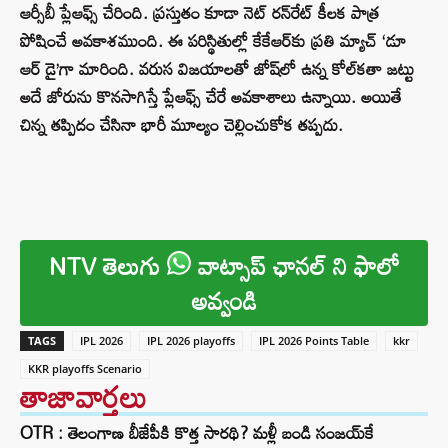
ఆర్సీబీ ప్లేఆఫ్స్ చేరింది. ప్రస్తుతం కూడా నెట్ రన్‌రేట్ కీలక పాత్ర
పోషించే అవకాశముంది. ఈ పరిస్థితుల్లో కేకేఆర్‌కు ప్రతి మ్యాచ్ ‘డూ
ఆర్ డై’గా మారింది. వరుస విజయాలతో జోష్‌లో ఉన్న కోల్‌కతా జట్టు
అదే జోరును కొనసాగిస్తే ప్లేఆఫ్స్ చేరే అవకాశాలు ఉన్నాయి. అయితే
చిన్న తప్పిదం చేసినా భారీ మూల్యం చెల్లించుకోక తప్పదు.
NTV తెలుగు
వాట్సాప్ ఛానల్ ని ఫాలో
అవ్వండి
TAGS
IPL 2026
IPL 2026 playoffs
IPL 2026 Points Table
kkr
KKR playoffs Scenario
తాజావార్తలు
OTR : తెలంగాణ బీజేపీకి కొత్త సారథి? మళ్లీ బండి సంజయ్‌కే