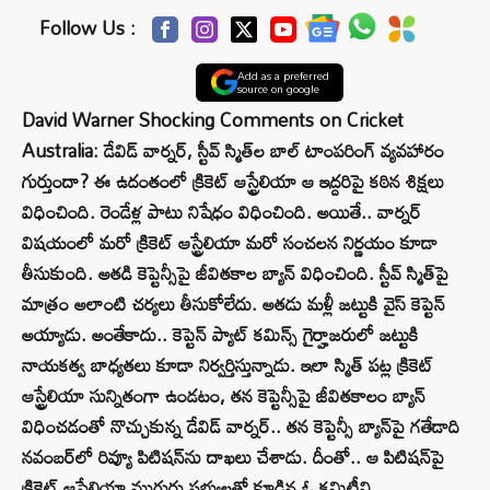
Follow Us :
Add as a preferred
source on google
David Warner Shocking Comments on Cricket
Australia: డేవిడ్ వార్నర్, స్టీవ్ స్మిత్‌ల బాల్ టాంపరింగ్ వ్యవహారం
గుర్తుందా? ఈ ఉదంతంలో క్రికెట్ ఆస్ట్రేలియా ఆ ఇద్దరిపై కఠిన శిక్షలు
విధించింది. రెండేళ్ల పాటు నిషేధం విధించింది. అయితే.. వార్నర్
విషయంలో మరో క్రికెట్ ఆస్ట్రేలియా మరో సంచలన నిర్ణయం కూడా
తీసుకుంది. అతడి కెప్టెన్సీపై జీవితకాల బ్యాన్‌ విధించింది. స్టీవ్ స్మిత్‌పై
మాత్రం అలాంటి చర్యలు తీసుకోలేదు. అతడు మళ్లీ జట్టుకి వైస్ కెప్టెన్‌
అయ్యాడు. అంతేకాదు.. కెప్టెన్ ప్యాట్ కమిన్స్ గైర్హాజరులో జట్టుకి
నాయకత్వ బాధ్యతలు కూడా నిర్వర్తిస్తున్నాడు. ఇలా స్మిత్ పట్ల క్రికెట్
ఆస్ట్రేలియా సున్నితంగా ఉండటం, తన కెప్టెన్సీపై జీవితకాలం బ్యాన్
విధించడంతో నొచ్చుకున్న డేవిడ్ వార్నర్.. తన కెప్టెన్సీ బ్యాన్‌పై గతేడాది
నవంబర్‌లో రివ్యూ పిటిషన్‌ను దాఖలు చేశాడు. దీంతో.. ఆ పిటిషన్‌పై
క్రికెట్ ఆస్ట్రేలియా ముగ్గురు సభ్యులతో కూడిన ఓ కమిటీని