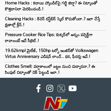
Home Hacks : కడాయి హ్యాండిల్‌పై గట్టి జిడ్డా? ఈ చిట్కాలతో
కొత్తదానిలా మెరిపించండి.!
Cleaning Hacks : కిచెన్ డస్ట్‌బిన్ స్మెల్ కొడుతోందా.? ఇలా చేస్తే
క్షణాల్లో క్లీన్.!
Pressure Cooker Rice Tips: కుక్కర్‌లో అన్నం పర్ఫెక్ట్‌గా
రావాలంటే ఇదే సీక్రెట్.!
19.62kmpl మైలేజ్, 150hp టర్బో ఇంజిన్‌తో Volkswagen
Virtus Anniversary ఎడిషన్ లాంచ్.. ధర, ఫీచర్లు ఇవే.!
Clothes Smell: వర్షాకాలంలో బట్టల నుంచి దుర్వాసనా.? ఈ
సింపుల్ చిట్కాలతో చెక్ పెట్టండి ఇలా.!