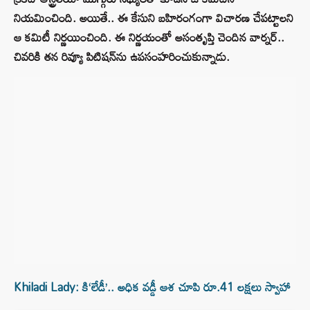
నియమించింది. అయితే.. ఈ కేసుని బహిరంగంగా విచారణ చేపట్టాలని
ఆ కమిటీ నిర్ణయించింది. ఈ నిర్ణయంతో అసంతృప్తి చెందిన వార్నర్..
చివరికి తన రివ్యూ పిటిషన్‌ను ఉపసంహరించుకున్నాడు.
Khiladi Lady: కి‘లేడీ’.. అధిక వడ్డీ ఆశ చూపి రూ.41 లక్షలు స్వాహా