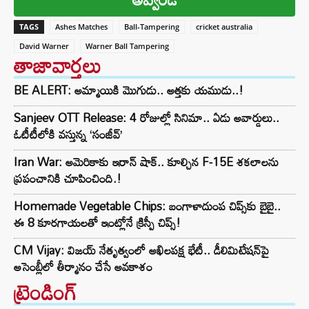
TAGS
Ashes Matches
Ball-Tampering
cricket australia
David Warner
Warner Ball Tampering
తాజావార్తలు
BE ALERT: అమ్మాయికి మొగుడు.. అత్తకు యముడు..!
Sanjeev OTT Release: 4 రోజుల్లో సినిమా.. ఏడు అవార్డులు..
ఓటీటీలోకి వస్తున్న ‘సంజీవ్’
Iran War: అమెరికాకు ఇరాన్ షాక్.. కూల్చిన F-15E శకలాలను
ప్రపంచానికి చూపించింది.!
Homemade Vegetable Chips: బంగాళాదుంప చిప్స్‌కు బైబై..
ఈ 8 కూరగాయలతో ఇంట్లోనే క్రిస్పీ చిప్స్!
CM Vijay: విజయ్ నేతృత్వంలో అఖిలపక్ష భేటీ.. డీలిమిటేషన్‌పై
అసెంబ్లీలో తీర్మానం చేసే అవకాశం
ట్రెండింగ్‌