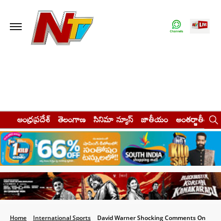
ఆంధ్రప్రదేశ్
తెలంగాణ
సినిమా న్యూస్
జాతీయం
అంతర్జాతీయం
Home
International Sports
David Warner Shocking Comments On