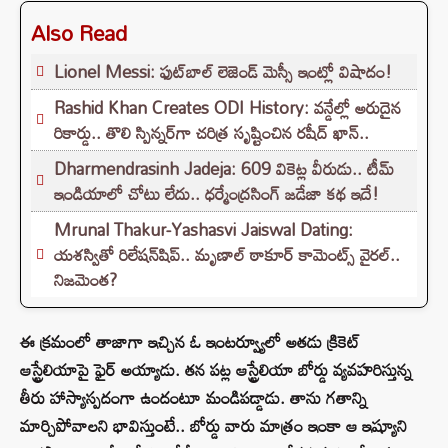
Also Read
Lionel Messi: ఫుట్‌బాల్ లెజెండ్ మెస్సీ ఇంట్లో విషాదం!
Rashid Khan Creates ODI History: వన్డేల్లో అరుదైన
రికార్డు.. తొలి స్పిన్నర్‌గా చరిత్ర సృష్టించిన రషీద్ ఖాన్..
Dharmendrasinh Jadeja: 609 వికెట్ల వీరుడు.. టీమ్
ఇండియాలో చోటు లేదు.. ధర్మేంద్రసింగ్ జడేజా కథ ఇదే!
Mrunal Thakur-Yashasvi Jaiswal Dating:
యశస్వితో రిలేషన్‌షిప్.. మృణాల్ ఠాకూర్ కామెంట్స్ వైరల్..
నిజమెంత?
ఈ క్రమంలో తాజాగా ఇచ్చిన ఓ ఇంటర్వ్యూలో అతడు క్రికెట్‌
ఆస్ట్రేలియాపై ఫైర్ అయ్యాడు. తన పట్ల ఆస్ట్రేలియా బోర్డు వ్యవహరిస్తున్న
తీరు హాస్యాస్పదంగా ఉందంటూ మండిపడ్డాడు. తాను గతాన్ని
మార్చిపోవాలని భావిస్తుంటే.. బోర్డు వారు మాత్రం ఇంకా ఆ ఇష్యూని