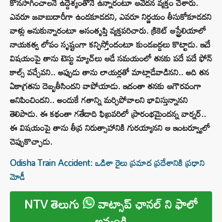
కొనసాగించాలనే ఉద్దేశ్యంతోనే ఉన్నారంటూ ఆవేదన వ్యక్తం చేశారు.
ఎవరూ జవాబుదారీగా ఉండకూడదని, ఎవరూ నిర్ణయం తీసుకోకూడదని
వాళ్లు అనుకున్నారంటూ అసంతృప్తి వ్యక్తపరిచారు. క్రికెట్‌ ఆస్ట్రేలియాలో
నాయకత్వ లోపం సృష్టంగా కన్పిస్తోందంటూ కుండబద్దలు కొట్టాడు. ఇదే
విషయంపై తాను టెస్టు మ్యాచ్‌లు ఆడే సమయంలో తనకు పదే పదే ఫోన్‌
కాల్స్‌ వచ్చేవని.. అప్పుడు తాను లాయర్లతో మాట్లాడేవాడినని.. అది తన
ఏకాగ్రతను దెబ్బతీసిందని వాపోయాడు. ఇదంతా తనకు ఆగౌరవంగా
అనిపించిందని.. అందుకే గతాన్ని మర్చిపోవాలని భావిస్తున్నానని
తెలిపాడు. ఈ కథంతా గతేడాది ఫిబ్రవరిలో ప్రారంభమైందన్న వార్నర్..
ఈ విషయంపై తాను తీవ్ర నిరుత్సాహానికి గురయ్యానని ఆ ఇంటర్వ్యూలో
చెప్పుకొచ్చాడు.
Odisha Train Accident: ఒడిశా రైలు ప్రమాద ప్రదేశానికి ప్రధాని
మోడీ
NTV తెలుగు
వాట్సాప్ ఛానల్ ని ఫాలో
అవ్వండి