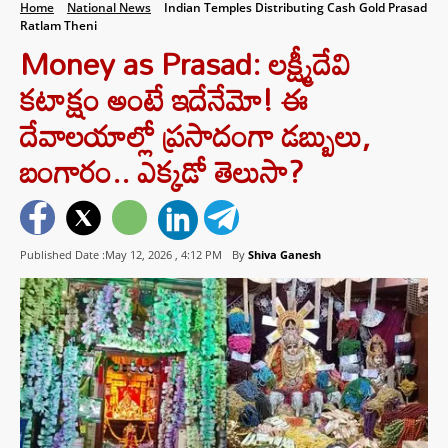
Home
National News
Indian Temples Distributing Cash Gold Prasad
Ratlam Theni
Money as Prasad: లక్ష్మీదేవి
కటాక్షం అంటే ఇదేనేమో! ఈ
దేవాలయాల్లో ప్రసాదంగా డబ్బులు,
బంగారం.. ఎక్కడో తెలుసా?
Published Date :May 12, 2026 ,
4:12 PM
By
Shiva Ganesh