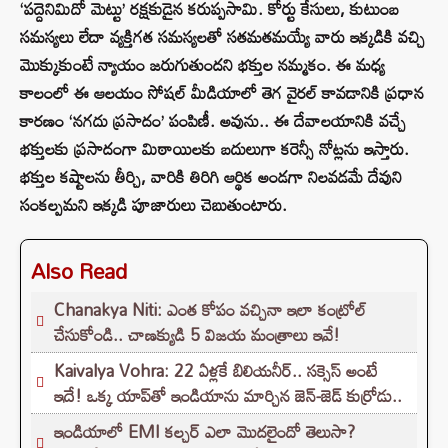
‘పద్దెనిమిదో మెట్టు’ రక్షకుడైన కరుప్పసామి. కోర్టు కేసులు, కుటుంబ
సమస్యలు లేదా వ్యక్తిగత సమస్యలతో సతమతమయ్యే వారు ఇక్కడికి వచ్చి
మొక్కుకుంటే న్యాయం జరుగుతుందని భక్తుల నమ్మకం. ఈ మధ్య
కాలంలో ఈ ఆలయం సోషల్ మీడియాలో తెగ వైరల్ కావడానికి ప్రధాన
కారణం ‘నగదు ప్రసాదం’ పంపిణీ. అవును.. ఈ దేవాలయానికి వచ్చే
భక్తులకు ప్రసాదంగా మిఠాయిలకు బదులుగా కరెన్సీ నోట్లను ఇస్తారు.
భక్తుల కష్టాలను తీర్చి, వారికి తిరిగి ఆర్థిక అండగా నిలవడమే దేవుని
సంకల్పమని ఇక్కడి పూజారులు చెబుతుంటారు.
Also Read
Chanakya Niti: ఎంత కోపం వచ్చినా ఇలా కంట్రోల్
చేసుకోండి.. చాణక్యుడి 5 విజయ మంత్రాలు ఇవే!
Kaivalya Vohra: 22 ఏళ్లకే బిలియనీర్.. సక్సెస్ అంటే
ఇదే! ఒక్క యాప్‌తో ఇండియాను మార్చిన జెన్-జెడ్ కుర్రోడు..
ఇండియాలో EMI కల్చర్ ఎలా మొదలైందో తెలుసా?