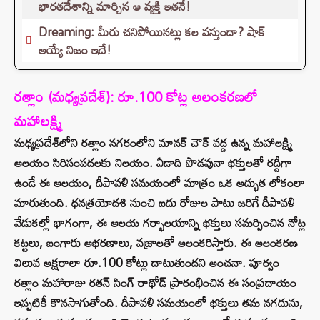
భారతదేశాన్ని మార్చిన ఆ వ్యక్తి ఇతనే!
Dreaming: మీరు చనిపోయినట్లు కల వస్తుందా? షాక్
అయ్యే నిజం ఇదే!
రత్లాం (మధ్యప్రదేశ్): రూ.100 కోట్ల అలంకరణలో
మహాలక్ష్మి
మధ్యప్రదేశ్‌లోని రత్లాం నగరంలోని మానక్ చౌక్ వద్ద ఉన్న మహాలక్ష్మి
ఆలయం సిరిసంపదలకు నిలయం. ఏడాది పొడవునా భక్తులతో రద్దీగా
ఉండే ఈ ఆలయం, దీపావళి సమయంలో మాత్రం ఒక అద్భుత లోకంలా
మారుతుంది. ధనత్రయోదశి నుంచి ఐదు రోజుల పాటు జరిగే దీపావళి
వేడుకల్లో భాగంగా, ఈ ఆలయ గర్భాలయాన్ని భక్తులు సమర్పించిన నోట్ల
కట్టలు, బంగారు ఆభరణాలు, వజ్రాలతో అలంకరిస్తారు. ఈ అలంకరణ
విలువ అక్షరాలా రూ.100 కోట్లు దాటుతుందని అంచనా. పూర్వం
రత్లాం మహారాజు రతన్ సింగ్ రాథోడ్ ప్రారంభించిన ఈ సంప్రదాయం
ఇప్పటికీ కొనసాగుతోంది. దీపావళి సమయంలో భక్తులు తమ నగదును,