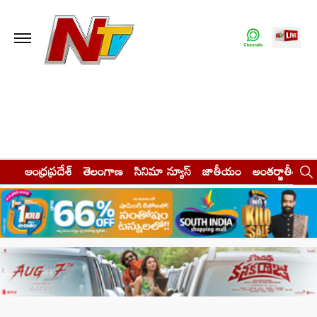
ఆంధ్రప్రదేశ్
తెలంగాణ
సినిమా న్యూస్
జాతీయం
అంతర్జాతీయం