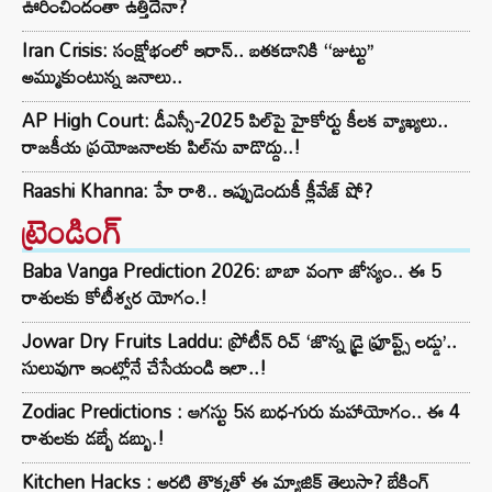
ఊరించిందంతా ఉత్తిదేనా?
Iran Crisis: సంక్షోభంలో ఇరాన్.. బతకడానికి ‘‘జుట్టు’’
అమ్ముకుంటున్న జనాలు..
AP High Court: డీఎస్సీ-2025 పిల్‌పై హైకోర్టు కీలక వ్యాఖ్యలు..
రాజకీయ ప్రయోజనాలకు పిల్‌ను వాడొద్దు..!
Raashi Khanna: హే రాశి.. ఇప్పుడెందుకీ క్లీవేజ్ షో?
ట్రెండింగ్‌
Baba Vanga Prediction 2026: బాబా వంగా జోస్యం.. ఈ 5
రాశులకు కోటీశ్వర యోగం.!
Jowar Dry Fruits Laddu: ప్రోటీన్ రిచ్ ‘జొన్న డ్రై ఫ్రూప్ట్స్ లడ్డు’..
సులువుగా ఇంట్లోనే చేసేయండి ఇలా..!
Zodiac Predictions : ఆగస్టు 5న బుధ-గురు మహాయోగం.. ఈ 4
రాశులకు డబ్బే డబ్బు.!
Kitchen Hacks : అరటి తొక్కతో ఈ మ్యాజిక్ తెలుసా? బేకింగ్