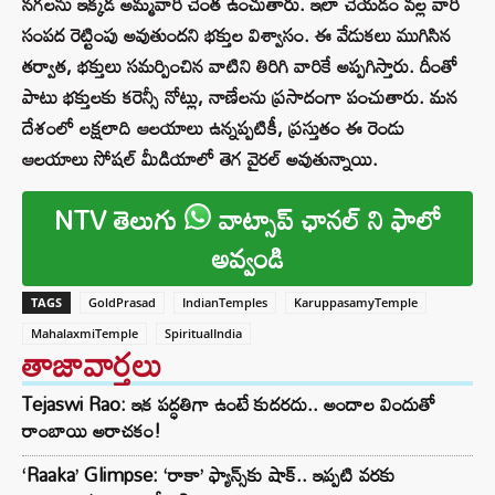
నగలను ఇక్కడ అమ్మవారి చెంత ఉంచుతారు. ఇలా చేయడం వల్ల వారి
సంపద రెట్టింపు అవుతుందని భక్తుల విశ్వాసం. ఈ వేడుకలు ముగిసిన
తర్వాత, భక్తులు సమర్పించిన వాటిని తిరిగి వారికే అప్పగిస్తారు. దీంతో
పాటు భక్తులకు కరెన్సీ నోట్లు, నాణేలను ప్రసాదంగా పంచుతారు. మన
దేశంలో లక్షలాది ఆలయాలు ఉన్నప్పటికీ, ప్రస్తుతం ఈ రెండు
ఆలయాలు సోషల్ మీడియాలో తెగ వైరల్ అవుతున్నాయి.
NTV తెలుగు
వాట్సాప్ ఛానల్ ని ఫాలో
అవ్వండి
TAGS
GoldPrasad
IndianTemples
KaruppasamyTemple
MahalaxmiTemple
SpiritualIndia
తాజావార్తలు
Tejaswi Rao: ఇక పద్ధతిగా ఉంటే కుదరదు.. అందాల విందుతో
రాంబాయి అరాచకం!
‘Raaka’ Glimpse: ‘రాకా’ ఫ్యాన్స్‌కు షాక్.. ఇప్పటి వరకు