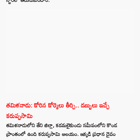
తమిళనాడు: కోరిన కోర్కెలు తీర్చి.. డబ్బులు ఇచ్చే
కరుప్పసామి
తమిళనాడులోని తేని జిల్లా, కడమలైకుండు సమీపంలోని కొండ
ప్రాంతంలో ఉంది కరుప్పసామి ఆలయం. ఇక్కడి ప్రధాన దైవం