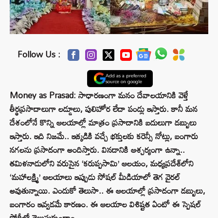
Follow Us :
Add as a preferred
source on google
Money as Prasad: సాధారణంగా మనం దేవాలయానికి వెళ్తే
తీర్థప్రసాదాలుగా లడ్డూలు, పులిహోర లేదా పండ్లు ఇస్తారు. కానీ మన
దేశంలోనే కొన్ని ఆలయాల్లో మాత్రం ప్రసాదానికి బదులుగా డబ్బులు
ఇస్తారు. ఇది నిజమే.. ఇక్కడికి వచ్చే భక్తులకు కరెన్సీ నోట్లు, బంగారు
నగలను ప్రసాదంగా అందిస్తారు. వినడానికి ఆశ్చర్యంగా ఉన్నా..
తమిళనాడులోని వరుసైన ‘కరుప్పసామి’ ఆలయం, మధ్యప్రదేశ్‌లోని
‘మహాలక్ష్మి’ ఆలయాలు ఇప్పుడు సోషల్ మీడియాలో తెగ వైరల్
అవుతున్నాయి. ఎందుకో తెలుసా.. ఈ ఆలయాల్లో ప్రసాదంగా డబ్బులు,
బంగారం ఇవ్వడమే కారణం. ఈ ఆలయాల విశిష్టత ఏంటో ఈ స్పెషల్
స్టోరీలో తెలుసుకుందాం.