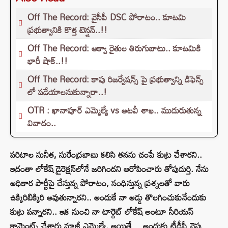
Off The Record: వైసీపీ DSC పోరాటం.. కూటమి
ప్రభుత్వానికి కొత్త టెన్షన్..!!
Off The Record: ఆక్వా రైతుల తిరుగుబాటు.. కూటమికి
భారీ షాక్..!!
Off The Record: కాపు రిజర్వేషన్స్ పై ప్రభుత్వాన్ని డిఫెన్స్
లో పడేయాలనుకున్నారా..!
OTR : ఖానాపూర్ ఎమ్మెల్యే vs అటవీ శాఖ.. ముదురుతున్న
వివాదం..
పరిటాల సునీత, సురేంద్రబాబు కలిసి తనను చంపే కుట్ర చేశారని..
ఇదంతా లోకేష్ డైరెక్షన్‌లోనే జరిగిందని ఆరోపించారు తోపుదుర్తి. నేను
అధికార పార్టీపై చేస్తున్న పోరాటం, సంధిస్తున్న ప్రశ్నలతో వారు
ఉక్కిరిబిక్కిరి అవుతున్నారని.. అందుకే నా అడ్డు తొలగించుకునేందుకు
కుట్ర పన్నారని.. ఇక నుంచి నా టార్గెట్ లోకేష్ అంటూ సీరియస్‌
కామెంట్స్‌ చేశారు మాజీ ఎమ్మెల్యే. అయితే… అందుకు టీడీపీ వైపు