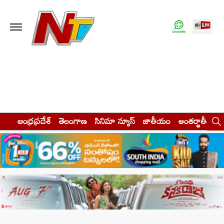
ఆంధ్రప్రదేశ్
తెలంగాణ
సినిమా న్యూస్
జాతీయం
అంతర్జాతీయం