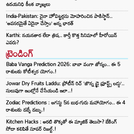
ఉదయనిధి కీలక వ్యాఖ్యలు
India-Pakistan: చైనా హోవిట్జర్లను మోహరించిన పాకిస్థాన్..
‘అవసరమైతే ఏదైనా చేస్తాం’ అన్న భారత్
Karthi: నయనతార లేదా త్రిష.. కార్తీ కొత్త సినిమాలో హీరోయిన్
ఎవరు?
ట్రెండింగ్‌
Baba Vanga Prediction 2026: బాబా వంగా జోస్యం.. ఈ 5
రాశులకు కోటీశ్వర యోగం.!
Jowar Dry Fruits Laddu: ప్రోటీన్ రిచ్ ‘జొన్న డ్రై ఫ్రూప్ట్స్ లడ్డు’..
సులువుగా ఇంట్లోనే చేసేయండి ఇలా..!
Zodiac Predictions : ఆగస్టు 5న బుధ-గురు మహాయోగం.. ఈ 4
రాశులకు డబ్బే డబ్బు.!
Kitchen Hacks : అరటి తొక్కతో ఈ మ్యాజిక్ తెలుసా? బేకింగ్
సోడా కలిపితే సూపర్ రిజల్ట్.!