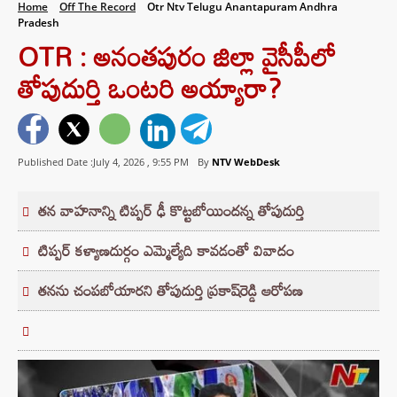
Home
Off The Record
Otr Ntv Telugu Anantapuram Andhra
Pradesh
OTR : అనంతపురం జిల్లా వైసీపీలో
తోపుదుర్తి ఒంటరి అయ్యారా?
Published Date :July 4, 2026 ,
9:55 PM
By
NTV WebDesk
తన వాహనాన్ని టిప్పర్‌ ఢీ కొట్టబోయిందన్న తోపుదుర్తి
టిప్పర్‌ కళ్యాణదుర్గం ఎమ్మెల్యేది కావడంతో వివాదం
తనను చంపబోయారని తోపుదుర్తి ప్రకాష్‌రెడ్డి ఆరోపణ