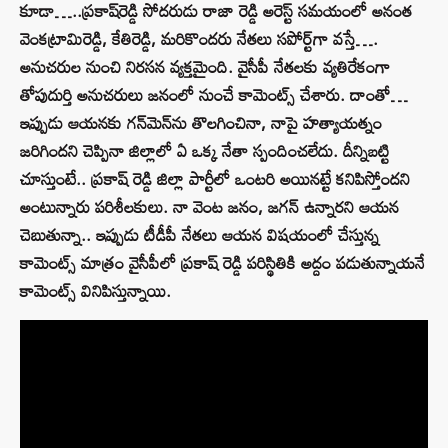
కూడా…..ప్రకాష్‌రెడ్డి సోదరుడు రాజా రెడ్డి అరెస్ట్ సమయంలో అనంత
వెంకట్రామిరెడ్డి, కేతిరెడ్డి, మరికొందరు నేతలు సపోర్ట్‌గా వస్తే….
అనుచరుల నుంచి నిరసన వ్యక్తమైంది. వైసీపీ నేతలకు వ్యతిరేకంగా
తోపుదుర్తి అనుచరులు జనంలో నుంచే కామెంట్స్ చేశారు. దాంతో…
ఇప్పుడు ఆయనకు గన్‌మెన్‌ను తొలగించినా, నాపై హత్యాయత్నం
జరిగిందని చెప్పినా జిల్లాలో ఏ ఒక్క నేతా స్పందించలేదు. దీన్నిబట్టి
చూస్తుంటే.. ప్రకాష్ రెడ్డి జిల్లా పార్టీలో ఒంటరి అయినట్టే కనిపిస్తోందని
అంటున్నారు పరిశీలకులు. నా వెంట జనం, జగన్ ఉన్నారని ఆయన
చెబుతున్నా.. ఇప్పుడు టీడీపీ నేతలు ఆయన విషయంలో చేస్తున్న
కామెంట్స్ మాత్రం వైసీపీలో ప్రకాష్ రెడ్డి పరిస్థితికి అద్దం పడుతున్నాయనే
కామెంట్స్ వినిపిస్తున్నాయి.