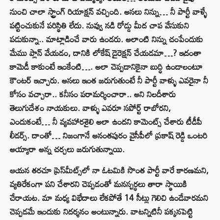
నుంచి చాలా స్ట్రాంగ్ రియాక్షన్ వచ్చింది. అసలు నిన్ను… నీ పార్టీ వాళ్ళే
పట్టించుకునే పరిస్థితి లేదు. నువ్వు నడి రోడ్డు మీద చాప వేసుకుని
పడుకున్నా.. మాట్లాడించే వారు ఉండరు. అలాంటి నిన్ను చంపేందుకు
మేము ప్లాన్ వేయడం, దానికి లోకేష్ డైరెక్షన్ చేయడమా…? ఇదంతా
కామెడీ కాకుంటే ఇంకేంటి…. అలా చెప్పడానికైనా బుద్ధి ఉండాలంటూ
కౌంటర్ ఇచ్చారు. అసలు ఇంత జరుగుతుంటే నీ పార్టీ వాళ్ళు ఎవరైనా నీ
కోసం వచ్చారా.. కనీసం పరామర్శించారా.. అని నిలదీశారు
తెలుగుదేశం నాయకులు. వాళ్ళు ఎవరూ సపోర్ట్‌ రాబోరని,
ఎందుకంటే… నీ వ్యవహారశైలి అలా ఉందని కామెంట్స్ చేశారు టీడీపీ
లీడర్స్‌. దాంతో… నిజంగానే అనంతపురం వైసీపీలో ప్రకాష్ రెడ్డి ఒంటరి
అయ్యారా అన్న చర్చలు జరుగుతున్నాయి.
ఆయన తరచూ ప్రెస్‌మీట్స్‌లో నా ఓటమికి సొంత పార్టీ వారే కారణమని,
వ్యతిరేకంగా పని చేశారని చెప్పడంతో మనస్పర్ధలు తారా స్థాయికి
చేరాయట. మా మధ్య విభేదాలు లేకపోతే 14 సీట్లు గెలిచి ఉండేవారమని
చెప్పడమే ఇందుకు నిదర్శనం అంటున్నారు. వాటన్నిటినీ పక్కనపెట్టి