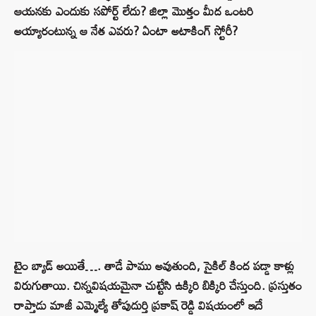
ఆయనకు ఎందుకు సపోర్ట్‌ లేదు? జిల్లా మొత్తం మీద ఒంటరి
అయ్యారంటున్న ఆ నేత ఎవరు? ఏంటా అటాకింగ్‌ స్టోరీ?
టైం బ్యాడ్ అయితే…. తాడే పాము అవుతుంది, సైకిల్ కింద పడ్డా కాళ్లు
విరుగుతాయి. చిన్నవిషయమైనా చుట్టేసి ఉక్కిరి బిక్కిరి చేస్తుంది. ప్రస్తుతం
రాప్తాడు మాజీ ఎమ్మెల్యే తోపుదుర్తి ప్రకాష్‌ రెడ్డి విషయంలో ఇదే