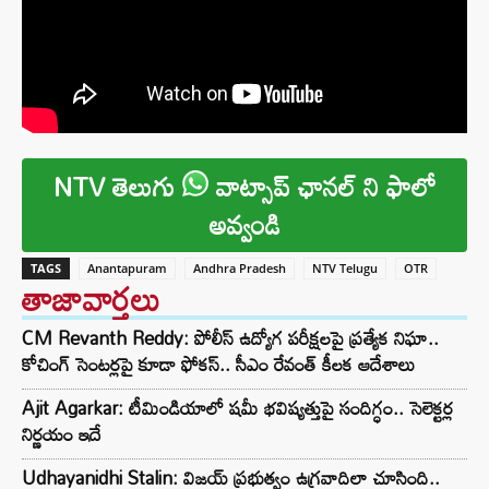
NTV తెలుగు
వాట్సాప్ ఛానల్ ని ఫాలో
అవ్వండి
TAGS
Anantapuram
Andhra Pradesh
NTV Telugu
OTR
తాజావార్తలు
CM Revanth Reddy: పోలీస్ ఉద్యోగ పరీక్షలపై ప్రత్యేక నిఘా..
కోచింగ్ సెంటర్లపై కూడా ఫోకస్.. సీఎం రేవంత్ కీలక ఆదేశాలు
Ajit Agarkar: టీమిండియాలో షమీ భవిష్యత్తుపై సందిగ్ధం.. సెలెక్టర్ల
నిర్ణయం ఇదే
Udhayanidhi Stalin: విజయ్ ప్రభుత్వం ఉగ్రవాదిలా చూసింది..