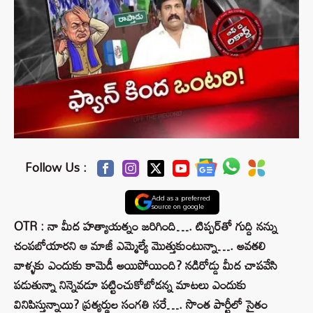
Follow Us :
Add as a preferred
source on google
OTR : నా మీద హత్యాయత్నం జరిగింది…. టిప్పర్‌తో గుద్ది నన్ను
చంపబోయారని ఆ మాజీ ఎమ్మెల్యే మొత్తుకుంటున్నా…. అవతలి
వాళ్ళకు ఎందుకు కామెడీ అయిపోయింది? నడిరోడ్డు మీద చాపవేసి
పడుతున్నా నిన్నెవడూ పట్టించుకోబోడన్న మాటలు ఎందుకు
వినిపిస్తున్నాయి? ప్రత్యర్థుల సంగతి సరే…. సొంత పార్టీలో సైతం