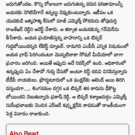
జరుగుతోందట. కొన్ని రోజులుగా జరుగుతున్న వరుస పరిణామాలన్నీ
ఆయనకు నెగెటివ్‌గానే ఉన్నట్టు చెప్పుకుంటున్నారు. ఇటీవల ఒక
యువకుడి ఆత్మహత్య కేసులో మాజీ ఎమ్మెల్యే సోదరుడు తోపుదుర్తి
రాజశేఖర్ రెడ్డిని అరెస్ట్ చేశారు. ఆ తర్వాత ఆయనకున్న గన్‌మెన్‌ను
తీసేశారు. ఆయన ప్రయాణిస్తున్న వాహనాన్ని ఒక టిప్పర్
గుద్దబోయిందన్నది లేటెస్ట్‌ మ్యాటర్. రామగిరి ఎంపీపీ ఎన్నిక విషయంలో
ఆయన గ్రాఫ్ పెరిగిందంటూ మొన్నటిదాకా సోషల్ మీడియాలో బాగా
ప్రచారం జరిగింది. అయితే ఇప్పుడు అదే రివర్స్‌లో ఉంది. అధికారంలో
ఉన్నప్పుడు ఏం చేశావో గుర్తు చేసుకో అంటూ లిస్ట్‌ చదివి వినిపిస్తున్నారు
టీడీపీ నాయకులు. ప్రొద్దుటూరులో ఒక ఫంక్షన్‌కు అటెండ్ అయి తిరిగి
వస్తుండగా…. శింగనమల దగ్గర ఒక టిప్పర్ తన కారును ఢీకొట్ట
బోయిందని చెబుతున్నారు ప్రకాష్ రెడ్డి. ఆ టిప్పర్ కళ్యాణదుర్గం ఎమ్మెల్యే
సురేంద్రబాబుకు చెందిన ఎస్ఆర్ కన్స్ట్రక్షన్‌ది కావడంతో రాజకీయంగా
పెద్ద వివాదం రాజుకుంది.
Also Read