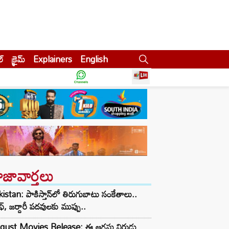
ల్
క్రైమ్
Explainers
English
ాజావార్తలు
istan: పాకిస్తాన్‌లో తిరుగుబాటు సంకేతాలు..
ఫ్, జర్దారీ పదవులకు ముప్పు..
gust Movies Release: ఈ ఆగస్టు నిరుడు