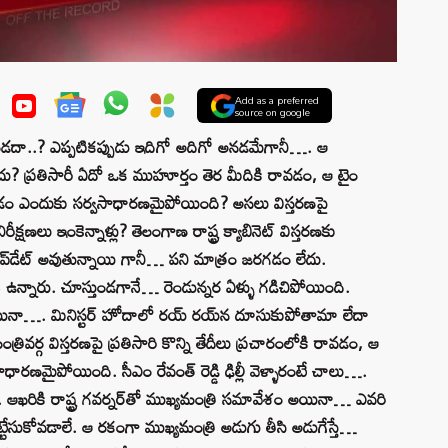
Add as a preferred
source on google
ండదా..? ఎప్పటికప్పుడు ఇదిగో అదిగో అనడమేగానీ…. ఆ
ు? ప్రతిసారీ ఏదో ఒక ముహూర్తం తెర మీదికి రావడం, ఆ టైం
ం ఎందుకు సర్వసాధారణమైపోయింది? అసలు విస్తరణపై
లు ఇంకెన్నాళ్లు? తెలంగాణ రాష్ట్ర క్యాబినెట్ విస్తరణకు
్‌డేట్‌ అవుతున్నాయి గానీ… పని మాత్రం జరగడం లేదు.
ఉన్నారు. చూస్తుండగానే… రెండున్నర ఏళ్ళు గడిచిపోయింది.
ైం అయినా…. మినిస్టర్‌ హోదాలో రయ్‌ రయ్‌న దూసుకుపోతామా లేదా
వర్గ విస్తరణపై ప్రతిసారి కొన్ని తేదీలు ప్రచారంలోకి రావడం, ఆ
ణమైపోయింది. సీఎం రేవంత్ రెడ్డి ఢిల్లీ వెళ్ళారంటే చాలు….
. ఆఖరికి రాష్ట్ర గవర్నర్‌తో ముఖ్యమంత్రి సమావేశం అయినా… ఎవరి
ెట్టేసుకోవడాలే. ఆ రకంగా ముఖ్యమంత్రి అడుగు తీసి అడుగేస్తే…