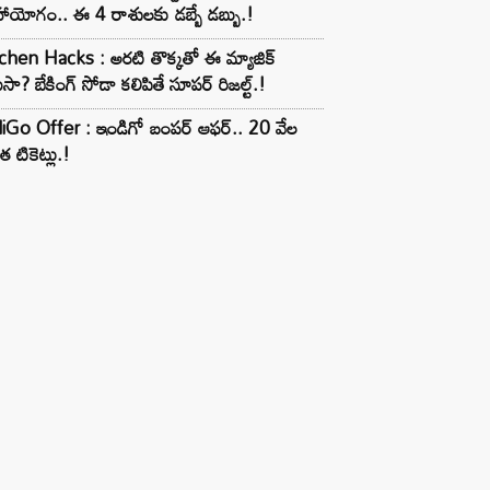
ాయోగం.. ఈ 4 రాశులకు డబ్బే డబ్బు.!
chen Hacks : అరటి తొక్కతో ఈ మ్యాజిక్
ుసా? బేకింగ్ సోడా కలిపితే సూపర్ రిజల్ట్.!
iGo Offer : ఇండిగో బంపర్ ఆఫర్.. 20 వేల
త టికెట్లు.!