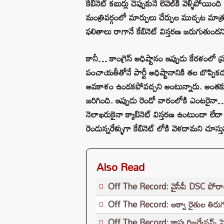
కేబినెట్‌ కబుర్లు చెప్పుకునే లెవెల్‌కి వెళ్ళిపోయ
మంత్రివర్గంలో మార్పులు చేర్పుల ముచ్చట మాత
ఫలితాలు రాగానే కేబినెట్‌ విస్తరణ జరుగుతుందని
కానీ… కాంగ్రెస్ అధిష్టానం ఇప్పుడు కేరళంలో ప్ర
పంచాయతీతోనే పార్టీ అధిష్టానానికి తల బొప్పికడుత
అవకాశం ఉండకపోవచ్చని అంటున్నారు. అంతకు మ
జరిగింది. ఇప్పుడు రెండో వారంలోకి ఎంటరై
నెలాఖరుకైనా క్యాబినెట్ విస్తరణ ఉంటుందా లేదా
రెండున్నరేళ్ళుగా కేబినెట్‌ లోకి వెళదామని చూస్త
Also Read
Off The Record: వైసీపీ DSC పోరాటం..
Off The Record: ఆక్వా రైతుల తిరుగ
Off The Record: కాపు రిజర్వేషన్స్ పై 