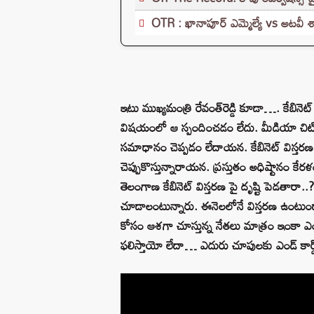
OTR : ఖానాపూర్ ఎమ్మెల్యే vs అటవీ 
ఇటు ముఖ్యమంత్రి రేవంత్‌రెడ్డి కూడా…. కేబిన
విషయంలో ఆ స్పందించడం లేదు. మీడియా చిట్‌చ
సమాధానం చెప్పడం లేదాయన. కేబినెట్‌ విస్తరణ
చెప్పుకొస్తున్నారాయన. ప్రస్తుతం అధిష్టానం క
తెలంగాణ కేబినెట్ విస్తరణ పై దృష్టి పెడతారా..?
చూడాలంటున్నారు. ఈనెలలోనే విస్తరణ ఉంటుందా..? లే
కోసం ఆశగా చూస్తున్న నేతలు మాత్రం ఇంకా ఎంత
ఫలిస్తాయో లేదా… ఎదురు చూపులకు ఎండ్‌ కార్డ