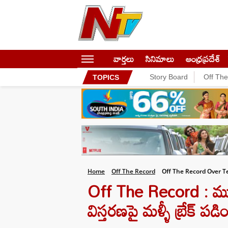
వార్తలు
సినిమాలు
ఆంధ్రప్రదేశ్
Story Board
Off Th
TOPICS
Home
Off The Record
Off The Record Over 
Off The Record : ముహ
విస్తరణపై మళ్ళీ బ్రేక్ పడ