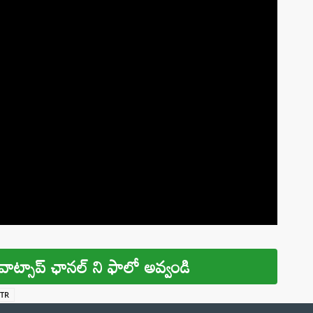
వాట్సాప్ ఛానల్ ని ఫాలో అవ్వండి
TR