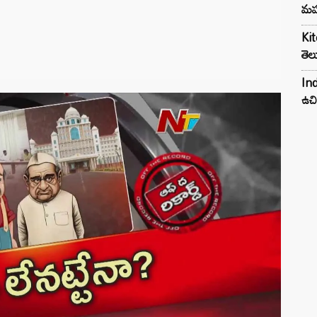
మహ
Kit
తెల
Ind
ఉచి