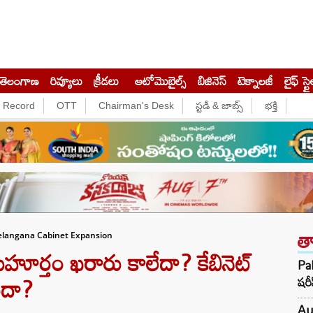
తెలంగాణ
రివ్యూలు
క్రీడలు
ఆటోమొబైల్స్
బిజినెస్‌
టెక్నాలజీ
లైఫ్ స్టై
e Record
OTT
Chairman's Desk
స్టడీ & జాబ్స్
భక్తి
త
Telangana Cabinet Expansion
ూర్తం ఖరారు కాలేదా? కేబినెట్
Pak
ిందా?
షరీ
Au