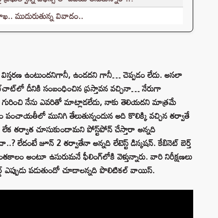
శాఖ.. ముదురుతున్న వివాదం..
ెట్‌ విస్తరణ ఉంటుందనిగానీ, ఉండదని గానీ… చెప్పడం లేదు. అసలా
ాట్‌లో దీనికి సంబంధించిన ప్రస్తావన వచ్చినా… నేరుగా
 గురించి నేను ఎవరితో మాట్లాడలేదు, నాకు తెలియదని మాత్రమే
ేరళం పంచాయతీలో మునిగి తేలుతున్నందున అది కొలిక్కి వచ్చిన తర్వాతే
 లేక తర్వాత చూసుకుందామని పోస్ట్‌పోన్‌ చేస్తారా అన్నది
దంటే జూన్ 2 తర్వాతేనా అన్నది లేటెస్ట్‌ డిస్కషన్‌. కేబినెట్‌ బెర్త్
కాలం అంటూ ఉసురుమనే ఫీలింగ్‌లోకి వెళ్తున్నారు. వారి నిరీక్షణలు
్‌ ఎప్పుడు పడుతుందో చూడాలన్నది పొలిటికల్ వాయిస్‌.