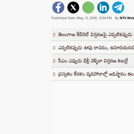
Published Date :May 12, 2026 ,
8:34 PM
By
NTV We
తెలంగాణ కేబినెట్‌ విస్తరణపై ఎప్పటికప్పు
ఎప్పటికప్పుడు ఊపు రావడం, ఉసూరుమన
సీఎం ఎప్పుడు ఢిల్లీ వెళ్ళినా విస్తరణ కబుర్లే
ప్రస్తుతం కేరళం వ్యవహారాల్లో అధిష్టానం 