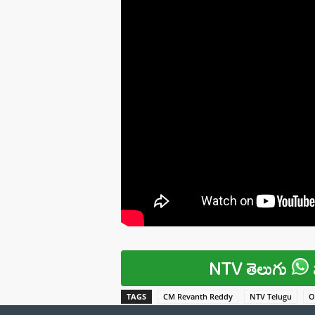
NTV తెలుగు
TAGS
CM Revanth Reddy
NTV Telugu
O