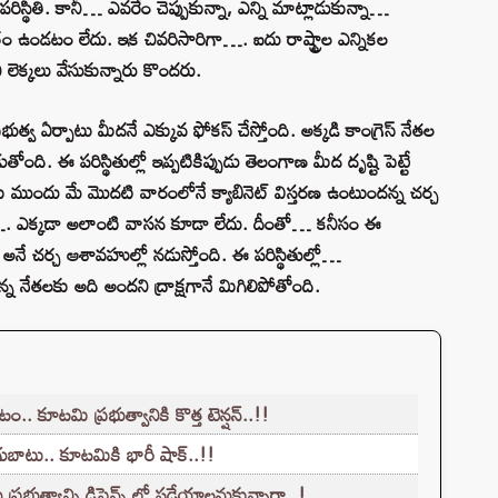
ింది పరిస్థితి. కానీ… ఎవరేం చెప్పుకున్నా, ఎన్ని మాట్లాడుకున్నా…
్రం ఉండటం లేదు. ఇక చివరిసారిగా…. ఐదు రాష్ట్రాల ఎన్నికల
 లెక్కలు వేసుకున్నారు కొందరు.
భుత్వ ఏర్పాటు మీదనే ఎక్కువ ఫోకస్ చేస్తోంది. అక్కడి కాంగ్రెస్ నేతల
ోంది. ఈ పరిస్థితుల్లో ఇప్పటికిప్పుడు తెలంగాణ మీద దృష్టి పెట్టే
ుందు మే మొదటి వారంలోనే క్యాబినెట్ విస్తరణ ఉంటుందన్న చర్చ
నా…. ఎక్కడా అలాంటి వాసన కూడా లేదు. దీంతో… కనీసం ఈ
 అనే చర్చ ఆశావహుల్లో నడుస్తోంది. ఈ పరిస్థితుల్లో…
ున్న నేతలకు అది అందని ద్రాక్షగానే మిగిలిపోతోంది.
 కూటమి ప్రభుత్వానికి కొత్త టెన్షన్..!!
ుబాటు.. కూటమికి భారీ షాక్..!!
ప్రభుత్వాన్ని డిఫెన్స్ లో పడేయాలనుకున్నారా..!