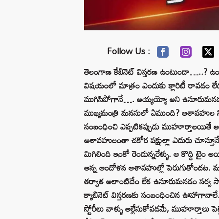
Follow Us :
తెలంగాణ కేబినెట్‌ విస్తరణ ఉంటుందా…..? ఉ
విషయంలో మాత్రం ఎందుకు క్లారిటీ రావడం లేద
ముగిసిపోగానే…. అయ్యయ్యో అని ఉసూరుమనడ
ముఖ్యమంత్రి మనసులో ఏముంది? ఆశావహుల నిరీక్షణ
సంబంధించి ఎప్పటికప్పుడు ముహూర్తాలయితే అప
ఆశావహులంతా చకోర పక్షుల్లా ఎదురు చూస్తూనే 
మిగిలింది ఇంకో రెండున్నరేళ్ళు. ఆ కొద్ది ట
అన్న ఆందోళన ఆశావహుల్లో పెరుగుతోందట. మంత్రి
తర్వాత అలాంటిదేం లేక ఉసూరుమనడం సర్వ సాధార
క్యాబినెట్ విస్తరణకు సంబంధించిన ఊహాగానాలే
స్టోరీలు వాళ్ళు అల్లేసుకోవడమే, ముహూర్తాలు ప