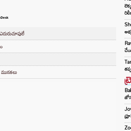
లెక
రిల
bDesk
She
అభ్
డు ఎదురుచూపులే
Rav
డం
చేం
Ta
తప్
తల మునకలు
ట్
Ba
జోస
Jow
ఫ్ర
Zod