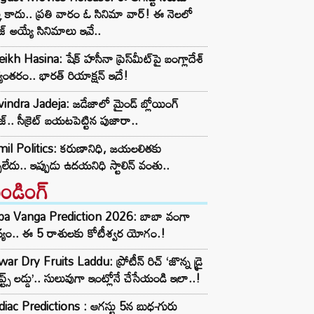
్క కాదు.. ప్రతి వారం ఓ సినిమా వార్! ఈ నెలలో
ీజ్ అయ్యే సినిమాలు ఇవే..
ikh Hasina: షేక్ హసీనా ప్రెస్‌మీట్‌పై బంగ్లాదేశ్
యంతరం.. భారత్ రియాక్షన్ ఇదే!
indra Jadeja: జడేజాలో మైండ్ బ్లోయింగ్
జ్.. సీక్రెట్ బయటపెట్టిన పుజారా..
mil Politics: కరుణానిధి, జయలలితకు
పలేదు.. ఇప్పుడు ఉదయనిధి స్టాలిన్ వంతు..
రెండింగ్‌
ba Vanga Prediction 2026: బాబా వంగా
్యం.. ఈ 5 రాశులకు కోటీశ్వర యోగం.!
ar Dry Fruits Laddu: ప్రోటీన్ రిచ్ ‘జొన్న డ్రై
ూప్ట్స్ లడ్డు’.. సులువుగా ఇంట్లోనే చేసేయండి ఇలా..!
iac Predictions : ఆగస్టు 5న బుధ-గురు