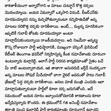
కాకతాళీయంగా అన్నారోగాని ఆ మాటల చుట్టూనే కొత్త చర్చలు
మొదలయ్యాయి. ఆయన ఏమన్నారో ఒక్కసారి వినండి. బీఆర్‌ఎస్‌కు
దూరమయ్యానని నన్ను మర్చిపోతున్నారంటూ సన్నిహితుడితో అన్న
మాటలు సరికొత్త చర్చకు దారితీశాయి. అంటే… మల్లన్న మానసికంగా
ఇప్పటికే గులాబీ తోటకు దూరమయ్యారా అంటూ
మాట్లాడేసుకుంటున్నాయి రాజకీయవర్గాలు. అది నిజమేనా అన్నట్టు
కొన్ని రోజులుగా పార్టీ అధిష్ఠానానికి, ముఖ్యంగా వర్కింగ్ ప్రెసిడెంట్
కేటీఆర్ తెలంగాణ భవన్‌లో నిర్వహిస్తున్న కీలక సమావేశాలకు దూరంగా
ఉంటున్నారు మల్లారెడ్డి. అలాగే పార్టీ నిరసన కార్యక్రమాలతో సైతం టచ్‌
మీ నాట్‌ అంటున్నారాయన. ఇక తాజాగా అనుచరుడి బర్త్‌డే సందర్భంగా
అన్న మాటలు సోషల్ మీడియాలో బాగా వైరల్‌ అవడంతో పాటు గులాబీ
శ్రేణుల్లో పెద్ద చర్చకు దారితీశాయి. అసలు మాజీ మంత్రి ఎందుకు ఇలా
మాట్లాడుతున్నారంటూ పార్టీలో కూడా చర్చ జరుగుతోంది. అదే
సమయంలో ఆయన దూరం అవ్వాలనుకోవడానికి కారణాలను కూడా
అన్వేషిస్తున్నారు కొందరు. ఈ క్రమంలోనే గత అసెంబ్లీ సమావేశాల
తర్వాతి నుంచి మల్లారెడ్డి పార్టీ కార్యక్రమాలకు దూరంగానే ఉన్నారని