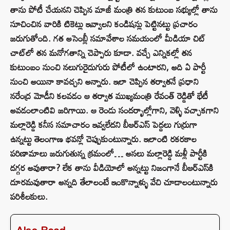
తాను పోటీ చేయనని చెప్పిన మాజీ మంత్రి తన కుటుంబ సభ్యుల్లో తాను
సూచించిన వారికి టికెట్లు ఇవ్వాలని కండిషన్లు పెట్టినట్టు ప్రచారం
జరుగుతోంది. గత అసెంబ్లీ సమావేశాల సమయంలో మీడియా చిట్
చాట్‌లో తన మనోగతాన్ని చెప్పారు కూడా. వచ్చే ఎన్నికల్లో తన
కుటుంబం నుంచి నలుగురైదుగురు పోటీలో ఉంటారని, అది ఏ పార్టీ
నుంచి అయినా కావచ్చని అన్నారు. ఇలా చెప్పిన తర్వాతనే ప్రధాని
నరేంద్ర మోడీని కలవడం ఆ తర్వాత ముఖ్యమంత్రి రేవంత్ రెడ్డితో భేటీ
అవడంలాంటివి జరిగాయి. ఆ రెండు సందర్భాల్లోగాని, వెళ్ళి వచ్చాకగాని
మల్లారెడ్డి కనీస సమాచారం ఇవ్వలేదని బీఆర్‌ఎస్‌ పెద్దలు గుర్రుగా
ఉన్నట్టు తెలంగాణ భవన్లో చెప్పుకుంటున్నారు. ఇలాంటి రకరకాల
పరిణామాలు జరుగుతున్న క్రమంలో… అసలు మల్లారెడ్డి మళ్లీ పార్టీకి
దగ్గర అవుతారా? లేక తాను వీడియోలో అన్నట్టు నిజంగానే బీఆర్ఎస్‌కి
దూరమవుతారా అన్నది తేలాలంటే ఇంకొన్నాళ్ళు వేచి చూడాలంటున్నారు
పరిశీలకులు.