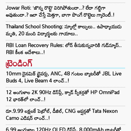
Jowar Roti: ‘జొన్న రొట్టె’ విరిగిపోతుందా..? లేదా గట్టిగా
అవుతుందా.? ఇలా చేస్తే మెత్తగా, బాగా పొంగే రొట్టెలు గ్యారెంటీ.!
Thailand School Shooting: స్కూల్లో కాల్పులు.. ఉపాధ్యాయుడు
మృతి, 20 మంది విద్యార్థులకు గాయాలు..
RBI Loan Recovery Rules: లోన్ తీసుకున్నవారికి గుడ్‌న్యూస్..
RBI కీలక ఆదేశాలు..!
ట్రెండింగ్‌
10mm డైనమిక్ డ్రైవర్లు, ANC, 48 గంటల బ్యాటరీతో JBL Live
Buds 4, Live Beam 4 లాంచ్..!
12 అంగుళాల 2K 90Hz డిస్‌ప్లే, క్వాడ్ స్పీకర్లతో HP OmniPad
12 భారత్‌లో లాంచ్..!
రూ.9.99 లక్షలకే పెట్రోల్, డీజిల్, CNG ఆప్షన్లతో Tata Nexon
Camo ఎడిషన్ లాంచ్..!
6.99 అంగుళాల 120Hz OLED డిస్‌ప్లే, 8,000mAh బ్యాటరీతో