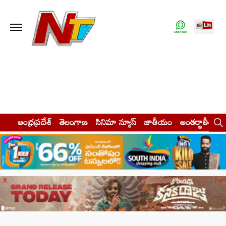
ఆంధ్రప్రదేశ్
తెలంగాణ
సినిమా న్యూస్
జాతీయం
అంతర్జాతీయం