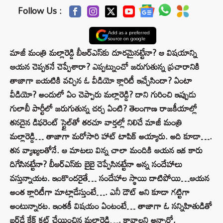
Follow Us :
Add as a preferred
source on google
మాజీ మంత్రి మల్లారెడ్డి బీఆర్‌ఎస్‌కు దూరమైనట్టేనా? ఆ విషయాన్ని
ఆయన చెప్పకనే చెప్పేశారా? ఎప్పట్నుంచో జరుగుతున్న ప్రచారానికి
తాజాగా బయటికి వచ్చిన ఓ వీడియో క్లారిటీ ఇచ్చేసిందా? ఏంటా
వీడియో? అందులో ఏం చెప్పారు మల్లారెడ్డి? దాని గురించి ఇప్పుడు
గులాబీ పార్టీలో జరుగుతున్న చర్చ ఏంటి? తెలంగాణ రాజకీయాల్లో
తనదైన డిఫరెంట్‌ స్టైల్‌తో తరచూ వార్తల్లో నిలిచే మాజీ మంత్రి
మల్లారెడ్డి… తాజాగా మరోసారి హాట్‌ టాపిక్‌ అయ్యారు. అది కూడా….
తన వ్యాఖ్యలతోనే. ఆ మాటలు విన్న చాలా మందికి ఆయన ఇక కారు
దిగేసినట్టేనా? బీఆర్‌ఎస్‌కు బైబై చెప్పేసినట్టేనా అన్న సందేహాలు
వస్తున్నాయట. ఇంకొందరైతే… సందేహాల స్థాయి దాటిపోయి…ఆయన
అంత క్లారిటీగా మాట్లాడేస్తుంటే…. ఎనీ డౌట్‌ అని కూడా గట్టిగా
అంటున్నారట. ఇంతకీ విషయం ఏంటంటే… తాజాగా ఓ సన్నిహితుడితో
బర్త్‌డే కేక్‌ కట్‌ చేయించిన మల్లారెడ్డి…. కావాలని అన్నారో,