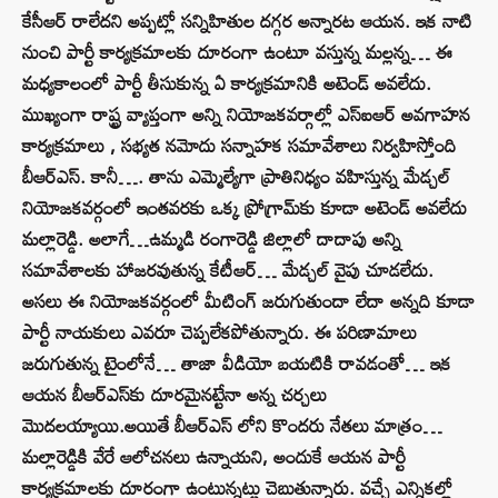
కేసీఆర్‌ రాలేదని అప్పట్లో సన్నిహితుల దగ్గర అన్నారట ఆయన. ఇక నాటి
నుంచి పార్టీ కార్యక్రమాలకు దూరంగా ఉంటూ వస్తున్న మల్లన్న… ఈ
మధ్యకాలంలో పార్టీ తీసుకున్న ఏ కార్యక్రమానికి అటెండ్‌ అవలేదు.
ముఖ్యంగా రాష్ట్ర వ్యాప్తంగా అన్ని నియోజకవర్గాల్లో ఎస్ఐఆర్ అవగాహన
కార్యక్రమాలు , సభ్యత నమోదు సన్నాహక సమావేశాలు నిర్వహిస్తోంది
బీఆర్‌ఎస్‌. కానీ…. తాను ఎమ్మెల్యేగా ప్రాతినిధ్యం వహిస్తున్న మేడ్చల్‌
నియోజకవర్గంలో ఇంతవరకు ఒక్క ప్రోగ్రామ్‌కు కూడా అటెండ్‌ అవలేదు
మల్లారెడ్డి. అలాగే…ఉమ్మడి రంగారెడ్డి జిల్లాలో దాదాపు అన్ని
సమావేశాలకు హాజరవుతున్న కేటీఆర్‌… మేడ్చల్ వైపు చూడలేదు.
అసలు ఈ నియోజకవర్గంలో మీటింగ్‌ జరుగుతుందా లేదా అన్నది కూడా
పార్టీ నాయకులు ఎవరూ చెప్పలేకపోతున్నారు. ఈ పరిణామాలు
జరుగుతున్న టైంలోనే… తాజా వీడియో బయటికి రావడంతో… ఇక
ఆయన బీఆర్‌ఎస్‌కు దూరమైనట్టేనా అన్న చర్చలు
మొదలయ్యాయి.అయితే బీఆర్ఎస్ లోని కొందరు నేతలు మాత్రం…
మల్లారెడ్డికి వేరే ఆలోచనలు ఉన్నాయని, అందుకే ఆయన పార్టీ
కార్యక్రమాలకు దూరంగా ఉంటున్నట్టు చెబుతున్నారు. వచ్చే ఎన్నికల్లో