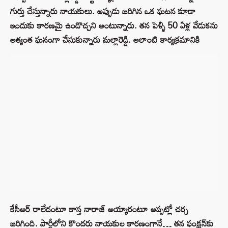
గుర్తు చేస్తున్నారు నాయకులు. అప్పుడు జరిగిన ఒక ఘటన కూడా
ఇందుకు కారణమై ఉండొచ్చని అంటున్నారు. తన పెళ్ళి 50 ఏళ్ల వేడుకను
అత్యంత ఘనంగా చేసుకున్నారు మల్లారెడ్డి. అలాంటి కార్యక్రమానికి
కేసీఆర్‌ రాలేదంటూ కాస్త నారాజ్‌ అయ్యారంటూ అప్పట్లో చర్చ
జరిగింది. పార్టీలోని కొందరు నాయకుల కారణంగానే… తన ఫంక్షన్‌కు