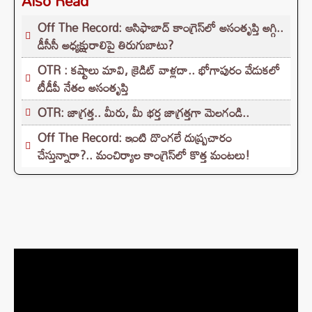
Also Read
Off The Record: ఆసిఫాబాద్ కాంగ్రెస్‌లో అసంతృప్తి అగ్గి..
డీసీసీ అధ్యక్షురాలిపై తిరుగుబాటు?
OTR : కష్టాలు మావి, క్రెడిట్ వాళ్లదా.. భోగాపురం వేడుకలో
టీడీపీ నేతల అసంతృప్తి
OTR: జాగ్రత్త.. మీరు, మీ భర్త జాగ్రత్తగా మెలగండి..
Off The Record: ఇంటి దొంగలే దుష్ప్రచారం
చేస్తున్నారా?.. మంచిర్యాల కాంగ్రెస్‌లో కొత్త మంటలు!