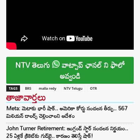
NTV తెలుగు
వాట్సాప్ ఛానల్ ని ఫాలో
అవ్వండి
TAGS
BRS
malla redy
NTV Telugu
OTR
తాజావార్తలు
Meta: మెటాకు భారీ షాక్.. అమెరికా కోర్టు సంచలన తీర్పు.. 567
మిలియన్ డాలర్స్ చెల్లించాలని ఆదేశం
John Turner Retirement: ఇంగ్లండ్ స్టార్ సంచలన నిర్ణయం..
25 ఏళ్లకే క్రికెట్‌కు గుడ్‌బై.. కారణం తెలిస్తే షాక్!