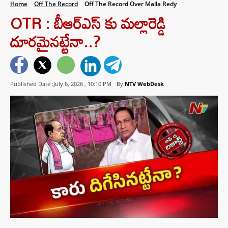
Home
Off The Record
Off The Record Over Malla Redy
OTR : బీఆర్ఎస్ కు మల్లారెడ్డి
దూరమైనట్టేనా..?
Published Date :July 6, 2026 ,
10:10 PM
By
NTV WebDesk