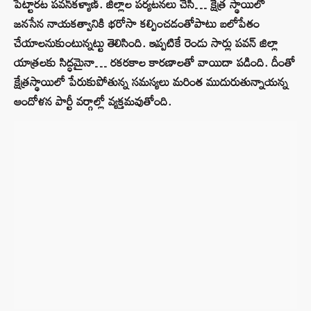
పెట్టారట పవన్‌కళ్యాణ్‌. జిల్లాల పర్యటనలు చేసి… క్షేత్ర స్థాయిలో
జనసేన నాయకత్వానికి భరోసా కల్పించడంతోపాటు బలోపేతం
చేయాలనుకుంటున్నట్టు తెలిసింది. ఇప్పటికే రెండు సార్లు పవన్ జిల్లా
యాత్రలకు సిద్ధమైనా… రకరకాల కారణాలతో వాయిదా పడింది. దీంతో
క్షేత్రస్థాయిలో పేరుకుపోతున్న సమస్యలు మరింత ముదురుతున్నాయన్న
ఆందోళన పార్టీ వర్గాల్లో వ్యక్తమవుతోంది.