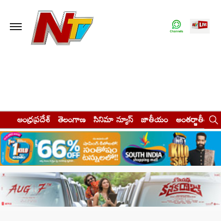
ఆంధ్రప్రదేశ్
తెలంగాణ
సినిమా న్యూస్
జాతీయం
అంతర్జాతీయం