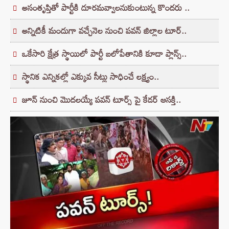
అసంతృప్తితో పార్టీకి దూరమవ్వాలనుకుంటున్న కొందరు ..
అన్నిటికీ మందుగా వచ్చేనెల నుంచి పవన్‌ జిల్లాల టూర్‌..
ఒకేసారి క్షేత్ర స్థాయిలో పార్టీ బలోపేతానికి కూడా ప్లాన్స్‌..
స్థానిక ఎన్నికల్లో ఎక్కువ సీట్లు సాధించే లక్ష్యం..
జూన్‌ నుంచి మొదలయ్యే పవన్‌ టూర్స్‌ పై కేడర్‌ ఆసక్తి..