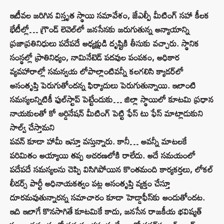
ఇటీవల జరిగిన విస్తృత స్థాయి సమావేశం, జేఎల్పీ మీటింగ్‌ సహా కీలక
భేటీల్లో… గ్రౌండ్ లెవెల్‌లో జనసేనకు జరుగుతున్న అన్యాయాన్ని
ప్రజాప్రతినిధులు పదేపదే అధ్యక్షుడి దృష్టికి తీసుకు వచ్చారు. స్థానిక
సంస్థల్లో ప్రాతినిధ్యం, నామినేటెడ్‌ పదవుల పంపకం, అధికార
వ్యవహారాల్లో సమన్వయ లోపాల్లాంటివన్నీ కలగలిసి క్యాడర్‌లో
అసంతృప్తి పెరుగుతోందన్న ఫిర్యాదులు పెరుగుతున్నాయి. ఇలాంటి
సమస్యలన్నిటికీ ఫుల్‌స్టాప్ పెట్టేందుకు… జిల్లా స్థాయిలో కూటమి ప్రధాన
నాయకులతో కో ఆర్డినేషన్ మీటింగ్ పెట్టి ఫేస్ టు ఫేస్ మాట్లాడుకుని
సాల్వ్ చేస్తామని
పవన్ కూడా హామీ ఇస్తూ వస్తున్నారు. కానీ… అవన్నీ మాటలకే
పరిమితం అయ్యాయి తప్ప ఆచరణలోకి రాలేదు. అదే సమయంలో
పదేపదే సమస్యలను చెప్పి విసిగిపోయిన కొంతమంది కార్యకర్తలు, లోకల్‌
లీడర్స్‌ పార్టీ అధినాయకత్వం పట్ల అసంతృప్తి వ్యక్తం చేస్తూ
దూరమవుతున్నారన్న సమాచారం కూడా హెడ్డాఫీస్‌కు అందుతోందట.
ఇది ఇలాగే కొనసాగితే కూటమికే కాదు, జనసేన రాజకీయ భవిష్యత్‌