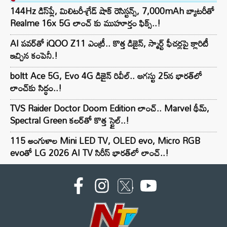
144Hz డిస్‌ప్లే, మిలిటరీ-గ్రేడ్ షాక్ రెసిస్టన్స్, 7,000mAh బ్యాటరీతో
Realme 16x 5G లాంచ్ కు ముహూర్తం ఫిక్స్..!
AI పవర్‌తో iQOO Z11 ఎంట్రీ.. కొత్త డిజైన్, స్మార్ట్ ఫీచర్లపై క్లారిటీ
ఇచ్చిన కంపెనీ.!
boltt Ace 5G, Evo 4G డిజైన్ రివీల్.. ఆగస్టు 25న భారత్‌లో
లాంచ్‌కు సిద్ధం..!
TVS Raider Doctor Doom Edition లాంచ్.. Marvel థీమ్,
Spectral Green కలర్‌తో కొత్త స్టైల్..!
115 అంగుళాల Mini LED TV, OLED evo, Micro RGB
evoతో LG 2026 AI TV సిరీస్ భారత్‌లో లాంచ్..!