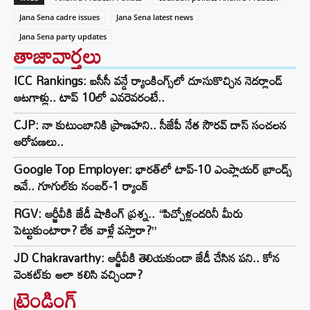
Jana Sena cadre issues
Jana Sena latest news
Jana Sena party updates
తాజావార్తలు
ICC Rankings: ఐసీసీ వన్డే ర్యాంకింగ్స్‌లో దూసుకొచ్చిన నెదర్లాండ్
ఆటగాళ్లు.. టాప్ 10లో ఎవరెవరంటే..
CJP: నా కుటుంబానికి ప్రాణహని.. సీజేపీ నేత సౌరవ్ దాస్ సంచలన
ఆరోపణలు..
Google Top Employer: భారత్‌లో టాప్-10 ఎంప్లాయర్ బ్రాండ్స్
ఇవే.. గూగుల్‌కు నంబర్-1 ర్యాంక్
RGV: ఆర్జీవీకి జేడీ షాకింగ్ ప్రశ్న.. “పిచ్చోళ్లందరినీ మీరు
పెట్టుకుంటారా? లేక వాళ్లే వస్తారా?”
JD Chakravarthy: ఆర్జీవీకి తెలియకుండా జేడీ చేసిన పని.. కోన
వెంకట్‌కు అలా కలిసి వచ్చిందా?
ట్రెండింగ్‌