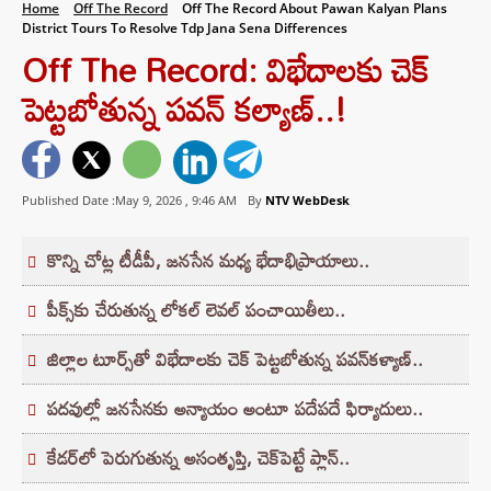
Home
Off The Record
Off The Record About Pawan Kalyan Plans
District Tours To Resolve Tdp Jana Sena Differences
Off The Record: విభేదాలకు చెక్
పెట్టబోతున్న పవన్ కల్యాణ్‌..!
Published Date :May 9, 2026 ,
9:46 AM
By
NTV WebDesk
కొన్ని చోట్ల టీడీపీ, జనసేన మధ్య భేదాభిప్రాయాలు..
పీక్స్‌కు చేరుతున్న లోకల్‌ లెవల్‌ పంచాయితీలు..
జిల్లాల టూర్స్‌తో విభేదాలకు చెక్‌ పెట్టబోతున్న పవన్‌కళ్యాణ్‌..
పదవుల్లో జనసేనకు అన్యాయం అంటూ పదేపదే ఫిర్యాదులు..
కేడర్‌లో పెరుగుతున్న అసంతృప్తి, చెక్‌పెట్టే ప్లాన్‌..