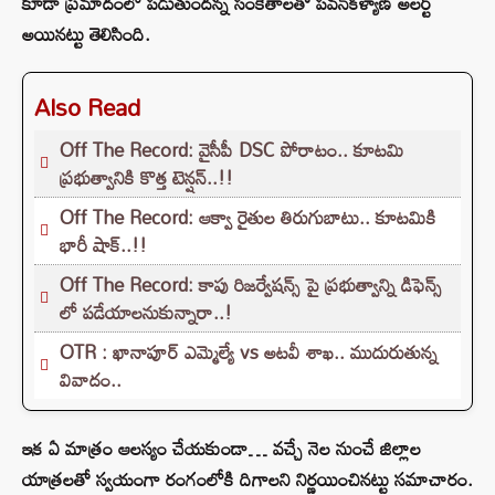
కూడా ప్రమాదంలో పడుతుందన్న సంకేతాలతో పవన్‌కళ్యాణ్‌ అలర్ట్‌
అయినట్టు తెలిసింది.
Also Read
Off The Record: వైసీపీ DSC పోరాటం.. కూటమి
ప్రభుత్వానికి కొత్త టెన్షన్..!!
Off The Record: ఆక్వా రైతుల తిరుగుబాటు.. కూటమికి
భారీ షాక్..!!
Off The Record: కాపు రిజర్వేషన్స్ పై ప్రభుత్వాన్ని డిఫెన్స్
లో పడేయాలనుకున్నారా..!
OTR : ఖానాపూర్ ఎమ్మెల్యే vs అటవీ శాఖ.. ముదురుతున్న
వివాదం..
ఇక ఏ మాత్రం ఆలస్యం చేయకుండా… వచ్చే నెల నుంచే జిల్లాల
యాత్రలతో స్వయంగా రంగంలోకి దిగాలని నిర్ణయించినట్టు సమాచారం.