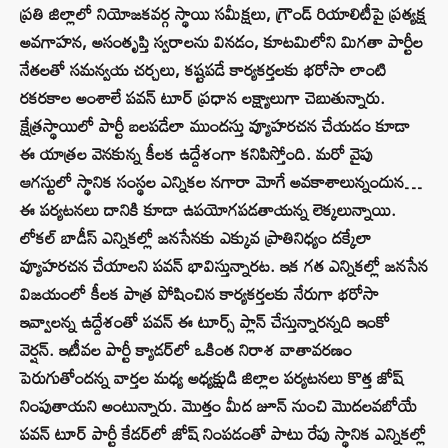
ప్రతి జిల్లాలో నియోజకవర్గ స్థాయి సమీక్షలు, గ్రౌండ్ రియాలిటీపై ప్రత్యక్ష
అవగాహన, అసంతృప్తి స్వరాలను వినడం, కూటమిలోని మిగతా పార్టీల
నేతలతో సమన్వయ చర్చలు, కష్టపడే కార్యకర్తలకు భరోసా లాంటి
రకరకాల అంశాలే పవన్‌ టూర్‌ ప్రధాన లక్ష్యాలుగా చెబుతున్నారు.
క్షేత్రస్థాయిలో పార్టీ బలపడేలా ముందస్తు వ్యూహరచన చేయడం కూడా
ఈ యాత్రల వెనకున్న కీలక ఉద్దేశంగా కనిపిస్తోంది. మరో వైపు
ఆగస్టులో స్థానిక సంస్థల ఎన్నికల నగారా మోగే అవకాశాలున్నందున…
ఈ పర్యటనలు దానికి కూడా ఉపయోగపడతాయన్న లెక్కలున్నాయి.
లోకల్‌ బాడీస్‌ ఎన్నికల్లో జనసేనకు ఎక్కువ ప్రాతినిధ్యం దక్కేలా
వ్యూహరచన చేయాలని పవన్ భావిస్తున్నారట. ఇక గత ఎన్నికల్లో జనసేన
విజయంలో కీలక పాత్ర పోషించిన కార్యకర్తలకు నేరుగా భరోసా
ఇవ్వాలన్న ఉద్దేశంతో పవన్ ఈ టూర్స్‌ ప్లాన్‌ చేస్తున్నారన్నది ఇంకో
వెర్షన్‌. ఇటీవల పార్టీ క్యాడర్‌లో ఒకింత నిరాశ వాతావరణం
పెరుగుతోందన్న వార్తల మధ్య అధ్యక్షుడి జిల్లాల పర్యటనలు కొత్త జోష్
నింపుతాయని అంటున్నారు. మొత్తం మీద జూన్‌ నుంచి మొదలవబోయే
పవన్‌ టూర్‌ పార్టీ కేడర్‌లో జోష్‌ నింపడంతో పాటు రేపు స్థానిక ఎన్నికల్లో