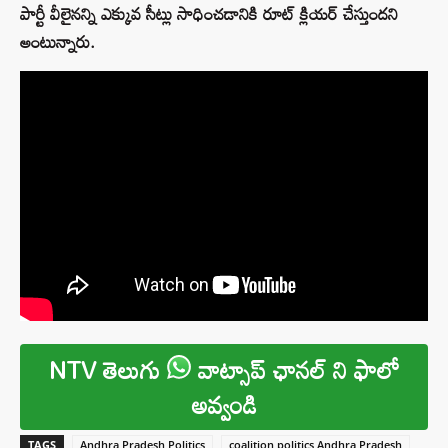
పార్టీ వీలైనన్ని ఎక్కువ సీట్లు సాధించడానికి రూట్‌ క్లియర్‌ చేస్తుందని
అంటున్నారు.
NTV తెలుగు
వాట్సాప్ ఛానల్ ని ఫాలో
అవ్వండి
TAGS
Andhra Pradesh Politics
coalition politics Andhra Pradesh