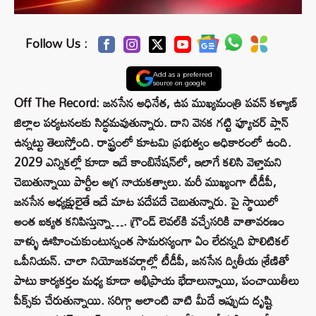
Follow Us :
Add as a preferred
source on google
Off The Record: జనసేన అధినేత, ఉప ముఖ్యమంత్రి పవన్ కళ్యాణ్
జిల్లాల పర్యటనలకు సిద్ధమవుతున్నారు. దాని వెనక గట్టి ఫ్యూచర్‌ ప్లాన్‌
ఉన్నట్టు తెలుస్తోంది. రాష్ట్రంలో కూటమి ప్రభుత్వం అధికారంలో ఉంది.
2029 ఎన్నికల్లో కూడా ఇదే కాంబినేషన్‌లో, ఇలాగే కలిసి వెళ్తామని
చెబుతున్నాయి పార్టీల అగ్ర నాయకత్వాలు. మరీ ముఖ్యంగా టీడీపీ,
జనసేన అధ్యక్షులైతే ఇదే మాట పదేపదే చెబుతున్నారు. పై స్థాయిలో
అంత ఐక్యత కనిపిస్తున్నా…. గ్రౌండ్ లెవల్‌కి వచ్చేసరికి వాతావరణం
వాళ్ళు ఊహించుకుంటున్నంత సామరస్యంగా ఏం లేదన్నది పొలిటికల్‌
ఒపీనియన్‌. చాలా నియోజకవర్గాల్లో టీడీపీ, జనసేన ద్వితీయ శ్రేణితో
పాటు కార్యకర్తల మధ్య కూడా అభిప్రాయ భేదాలున్నాయి, పంచాయితీలు
పీక్స్‌కు చేరుతున్నాయి. సరిగ్గా అలాంటి వాటి మీదే ఇప్పుడు దృష్టి