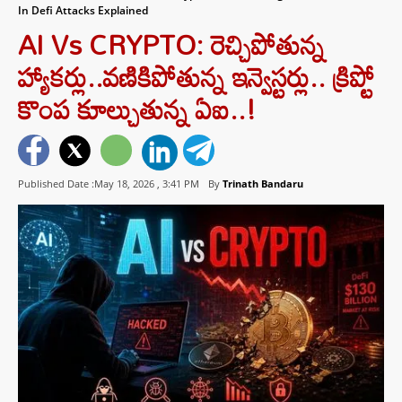
In Defi Attacks Explained
AI Vs CRYPTO: రెచ్చిపోతున్న
హ్యాకర్లు..వణికిపోతున్న ఇన్వెస్టర్లు.. క్రిప్టో
కొంప కూల్చుతున్న ఏఐ..!
Published Date :May 18, 2026 ,
3:41 PM
By
Trinath Bandaru