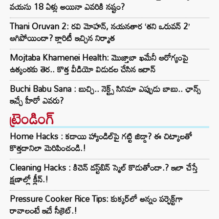
వయసు 18 ఏళ్లు అయినా ఎవరికి నష్టం?
Thani Oruvan 2: రవి మోహన్, నయనతార ‘తని ఒరువన్ 2’
ఆగిపోయిందా? క్లారిటీ ఇచ్చిన నిర్మాత
Mojtaba Khamenei Health: మొజ్తాబా ఖమేనీ ఆరోగ్యంపై
ఉత్కంఠకు తెర.. కొత్త వీడియో విడుదల చేసిన ఇరాన్
Buchi Babu Sana : బుచ్చి.. నెక్ట్స్ సినిమా ఎప్పుడు బాబు.. ఛాన్స్
ఇచ్చే హీరో ఎవరు?
ట్రెండింగ్‌
Home Hacks : కడాయి హ్యాండిల్‌పై గట్టి జిడ్డా? ఈ చిట్కాలతో
కొత్తదానిలా మెరిపించండి.!
Cleaning Hacks : కిచెన్ డస్ట్‌బిన్ స్మెల్ కొడుతోందా.? ఇలా చేస్తే
క్షణాల్లో క్లీన్.!
Pressure Cooker Rice Tips: కుక్కర్‌లో అన్నం పర్ఫెక్ట్‌గా
రావాలంటే ఇదే సీక్రెట్.!