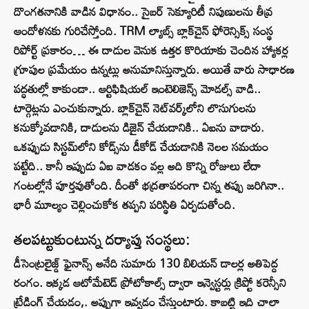
దొంగతనానికి వాడిన విధానం.. సైబర్ సెక్యూరిటీ నిపుణులను తీవ్ర
ఆందోళనకు గురిచేస్తోంది. TRM ల్యాబ్స్ బ్లాక్‌చైన్ ఫోరెన్సిక్స్ సంస్థ
రిపోర్ట్ ప్రకారం… ఈ దాడుల వెనుక ఉత్తర కొరియాకు చెందిన హ్యాకర్ల
గ్రూపుల ప్రమేయం ఉన్నట్లు అనుమానిస్తున్నారు. అయితే వారు సాధారణ
పద్ధతుల్లో కాకుండా.. ఆర్టిఫిషియల్ ఇంటెలిజెన్స్ మోడల్స్ వాడి..
టార్గెట్లను ఎంచుకున్నారు. బ్లాక్‌చైన్ నెట్‌వర్క్‌లోని లొసుగులను
కనుక్కోవడానికి, దాడులను డిజైన్ చేయడానికి.. ఏఐను వాడారు.
ఒకప్పుడు సిస్టమ్‌లోని కోడ్స్‌ను డీకోడ్ చేయడానికి నెలల సమయం
పట్టేది.. కానీ ఇప్పుడు ఏఐ వాడకం వల్ల అది కొన్ని రోజులు లేదా
గంటల్లోనే పూర్తవుతోంది. దీంతో భద్రతాపరంగా చిన్న తప్పు జరిగినా..
భారీ మూల్యం చెల్లించుకోక తప్పని పరిస్థితి ఏర్పడుతోంది.
తలపట్టుకుంటున్న దర్యాప్తు సంస్థలు:
డీసెంట్రలైజ్డ్ ఫైనాన్స్ అనేది సుమారు 130 బిలియన్ డాలర్ల అతిపెద్ద
రంగం. ఇక్కడ ఆటోమేటెడ్ ప్రోటోకాల్స్ ద్వారా ఇన్వెస్టర్లు క్రిప్టో కరెన్సీని
ట్రేడింగ్ చేయడం,. అప్పుగా ఇవ్వడం చేస్తుంటారు. కాబట్టి ఇది చాలా