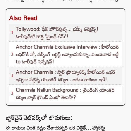
Also Read
Tollywood: ఫేక్ హౌస్‌ఫుల్స్... డమ్మీ కలెక్షన్స్!
టాలీవుడ్‌లో కొత్త "మైండ్ గేమ్"!
Anchor Charmila Exclusive Interview : హీరోయిన్
ఆఫర్'కి నో, డబ్బింగ్ ఆర్టిస్ట్ అవ్వాలనుకున్నా..విజయవాడ ఆర్జే
to టాలీవుడ్ సెన్సేషన్!
Anchor Charmila : స్టార్ ప్రొడ్యూసర్స్ హీరోయిన్ ఆఫర్
ఇచ్చినా వద్దన్న యాంకర్ చర్మిల.. అసలు కారణం ఇదే!
Charmila Nalluri Background : ట్రెండింగ్ యాంకర్
చర్మిల బ్యాక్ గ్రౌండ్ ఏంటో తెలుసా?
బ్లాక్‌చైన్ నెట్‌వర్క్‌లో లొసుగులు:
ఈ దాడులు ఎంత నష్టం చేశాయన్నది ఒక ఎత్తైతే… హ్యాకర్లు