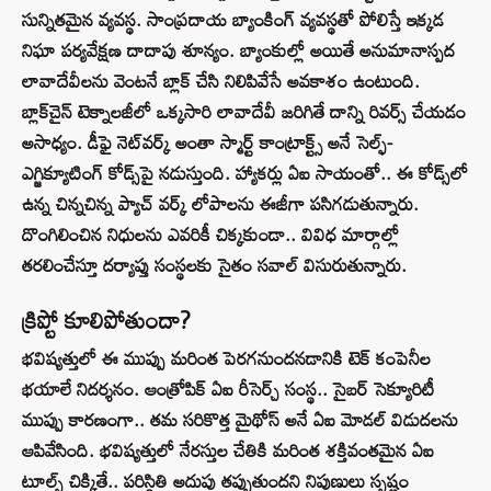
సున్నితమైన వ్యవస్థ. సాంప్రదాయ బ్యాంకింగ్ వ్యవస్థతో పోలిస్తే ఇక్కడ
నిఘా పర్యవేక్షణ దాదాపు శూన్యం. బ్యాంకుల్లో అయితే అనుమానాస్పద
లావాదేవీలను వెంటనే బ్లాక్ చేసి నిలిపివేసే అవకాశం ఉంటుంది.
బ్లాక్‌చైన్ టెక్నాలజీలో ఒక్కసారి లావాదేవీ జరిగితే దాన్ని రివర్స్ చేయడం
అసాధ్యం. డీఫై నెట్‌వర్క్ అంతా స్మార్ట్ కాంట్రాక్ట్స్ అనే సెల్ఫ్-
ఎగ్జిక్యూటింగ్ కోడ్స్‌పై నడుస్తుంది. హ్యాకర్లు ఏఐ సాయంతో.. ఈ కోడ్స్‌లో
ఉన్న చిన్నచిన్న ప్యాచ్ వర్క్ లోపాలను ఈజీగా పసిగడుతున్నారు.
దొంగిలించిన నిధులను ఎవరికీ చిక్కకుండా.. వివిధ మార్గాల్లో
తరలించేస్తూ దర్యాప్తు సంస్థలకు సైతం సవాల్ విసురుతున్నారు.
క్రిప్టో కూలిపోతుందా?
భవిష్యత్తులో ఈ ముప్పు మరింత పెరగనుందనడానికి టెక్ కంపెనీల
భయాలే నిదర్శనం. ఆంత్రోపిక్ ఏఐ రీసెర్చ్ సంస్థ.. సైబర్ సెక్యూరిటీ
ముప్పు కారణంగా.. తమ సరికొత్త మైథోస్ అనే ఏఐ మోడల్ విడుదలను
ఆపివేసింది. భవిష్యత్తులో నేరస్తుల చేతికి మరింత శక్తివంతమైన ఏఐ
టూల్స్ చిక్కితే.. పరిస్థితి అదుపు తప్పుతుందని నిపుణులు స్పష్టం