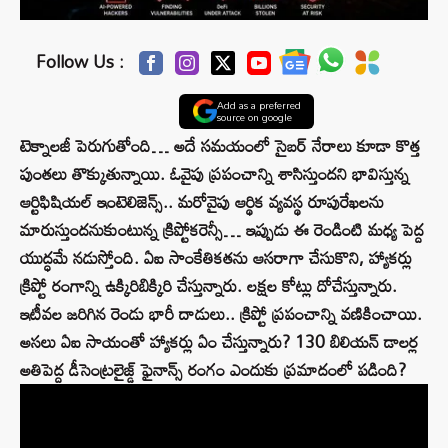
Follow Us :
Add as a preferred
source on google
టెక్నాలజీ పెరుగుతోంది… అదే సమయంలో సైబర్ నేరాలు కూడా కొత్త
పుంతలు తొక్కుతున్నాయి. ఓవైపు ప్రపంచాన్ని శాసిస్తుందని భావిస్తున్న
ఆర్టిఫిషియల్ ఇంటెలిజెన్స్.. మరోవైపు ఆర్థిక వ్యవస్థ రూపురేఖలను
మారుస్తుందనుకుంటున్న క్రిప్టోకరెన్సీ… ఇప్పుడు ఈ రెండింటి మధ్య పెద్ద
యుద్ధమే నడుస్తోంది. ఏఐ సాంకేతికతను ఆసరాగా చేసుకొని, హ్యాకర్లు
క్రిప్టో రంగాన్ని ఉక్కిరిబిక్కిరి చేస్తున్నారు. లక్షల కోట్లు దోచేస్తున్నారు.
ఇటీవల జరిగిన రెండు భారీ దాడులు.. క్రిప్టో ప్రపంచాన్ని వణికించాయి.
అసలు ఏఐ సాయంతో హ్యాకర్లు ఏం చేస్తున్నారు? 130 బిలియన్ డాలర్ల
అతిపెద్ద డీసెంట్రలైజ్డ్ ఫైనాన్స్ రంగం ఎందుకు ప్రమాదంలో పడింది?