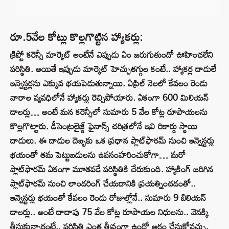
రూ.5వేల కోట్లు కొల్లగొట్టిన హ్యాకర్లు:
క్రిప్టో కరెన్సీ మార్కెట్ అంటేనే ఎప్పుడు ఏం జరుగుతుందో ఊహించలేని
పరిస్థితి. అయితే ఇప్పుడు మార్కెట్ హెచ్చుతగ్గుల కంటే.. హ్యాకర్ల దాడులే
ఇన్వెస్టర్లను ఎక్కువ భయపెడుతున్నాయి. ఏప్రిల్ నెలలో కేవలం రెండు
వారాల వ్యవధిలోనే హ్యాకర్లు రెచ్చిపోయారు. ఏకంగా 600 మిలియన్
డాలర్లు… అంటే మన కరెన్సీలో సుమారు 5 వేల కోట్ల రూపాయలను
కొల్లగొట్టారు. డీసెంట్రలైజ్డ్ ఫైనాన్స్ చరిత్రలోనే ఇవి రికార్డు స్థాయి
దాడులు. ఈ దాడుల దెబ్బకు ఒక ప్రధాన ప్లాట్‌ఫారమ్ నుంచి ఇన్వెస్టర్లు
భయంతో తమ పెట్టుబడులను ఉపసంహరించుకోగా… మరో
ప్లాట్‌ఫారమ్ ఏకంగా మూతపడే పరిస్థితికి చేరుకుంది. హ్యాకింగ్ జరిగిన
ప్లాట్‌ఫారమ్ నుంచి లాండరింగ్ చేయడానికి ప్రయత్నించడంతో..
ఇన్వెస్టర్లు భయంతో కేవలం రెండు రోజుల్లోనే.. సుమారు 9 బిలియన్
డాలర్లు.. అంటే దాదాపు 75 వేల కోట్ల రూపాయల నిధులను.. వెనక్కి
తీసుకున్నారంటే.. పరిస్థితి ఎంత తీవ్రంగా ఉందో అర్థం చేసుకోవచ్చు.