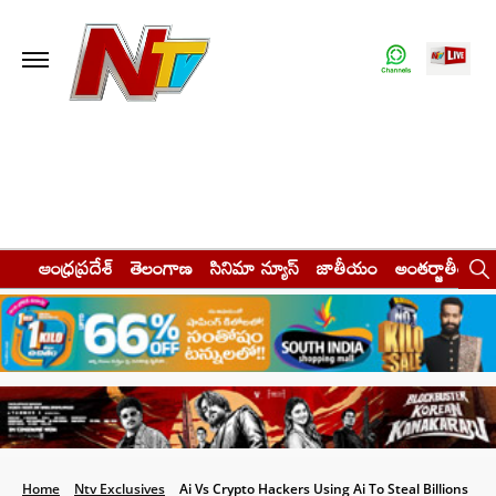
ఆంధ్రప్రదేశ్
తెలంగాణ
సినిమా న్యూస్
జాతీయం
అంతర్జాతీయం
Home
Ntv Exclusives
Ai Vs Crypto Hackers Using Ai To Steal Billions