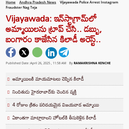
Home
Andhra Pradesh News
Vijayawada Police Arrest Instagram
Fraudster Nag Teja
Vijayawada: ఇన్‌స్టాగ్రామ్‌లో
అమ్మాయిలను ట్రాప్ చేసి.. డబ్బు,
బంగారం కాజేసిన కిలాడీ అరెస్ట్..
Published Date :April 26, 2025 ,
11:58 AM
By
RAMAKRISHNA KENCHE
అమ్మాయిలకి మాయమాటలు చెప్పిన కిలాడీ
నిందితుడు హైదరాబాద్‌కు చెందిన వ్యక్తి
4 రోజుల క్రితం పరిచయమైన విజయవాడ అమ్మాయి
ఏకాంతగా మాట్లాడాలని హోటల్‌కి తీసుకెళ్లిన కిలాడీ