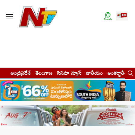
ఆంధ్రప్రదేశ్
తెలంగాణ
సినిమా న్యూస్
జాతీయం
అంతర్జాతీయం