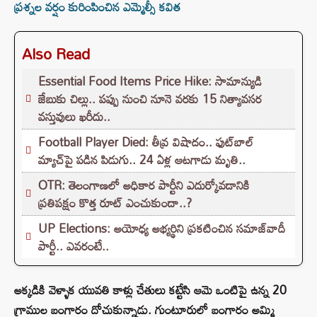
ప్రశ్నల వర్షం కురింపించిన ఎమ్మెల్సీ కవిత
Also Read
Essential Food Items Price Hike: సామాన్యుడి
జేబుకు చిల్లు.. పప్పు నుంచి నూనె వరకు 15 నిత్యావసర
వస్తువులు ఖరీదు..
Football Player Died: తీవ్ర విషాదం.. ఫుట్‌బాల్
మ్యాచ్‌పై పడిన పిడుగు.. 24 ఏళ్ల ఆటగాడు మృతి..
OTR: తెలంగాణలో అధికార పార్టీని ఎదుర్కోవడానికి
ప్రతిపక్షం కొత్త రూట్‌ ఎంచుకుందా..?
UP Elections: అయోధ్య అభ్యర్థిని ప్రకటించిన సమాజ్‌వాదీ
పార్టీ.. ఎవరంటే..
అక్కడికి వెళ్ళాక యువతి కాళ్లు చేతులు కట్టేసి ఆమె ఒంటిపై ఉన్న 20
గ్రాముల బంగారం దోచుకున్నాడు. గుంటూరులో బంగారం అమ్మి