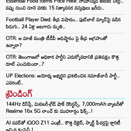
Essential Food Items Price Hike: సామాన్యుడి జేబుకు చిల్లు..
పప్పు నుంచి నూనె వరకు 15 నిత్యావసర వస్తువులు ఖరీదు..
Football Player Died: తీవ్ర విషాదం.. ఫుట్‌బాల్ మ్యాచ్‌పై పడిన
పిడుగు.. 24 ఏళ్ల ఆటగాడు మృతి..
OTR: ఆ మాజీ మంత్రి టీడీపీ అధిష్టానం పై తీవ్ర ఆగ్రహంతో
ఉన్నారా?
OTR: తెలంగాణలో అధికార పార్టీని ఎదుర్కోవడానికి ప్రతిపక్షం కొత్త
రూట్‌ ఎంచుకుందా..?
UP Elections: అయోధ్య అభ్యర్థిని ప్రకటించిన సమాజ్‌వాదీ పార్టీ..
ఎవరంటే..
ట్రెండింగ్‌
144Hz డిస్‌ప్లే, మిలిటరీ-గ్రేడ్ షాక్ రెసిస్టన్స్, 7,000mAh బ్యాటరీతో
Realme 16x 5G లాంచ్ కు ముహూర్తం ఫిక్స్..!
AI పవర్‌తో iQOO Z11 ఎంట్రీ.. కొత్త డిజైన్, స్మార్ట్ ఫీచర్లపై క్లారిటీ
ఇచ్చిన కంపెనీ.!