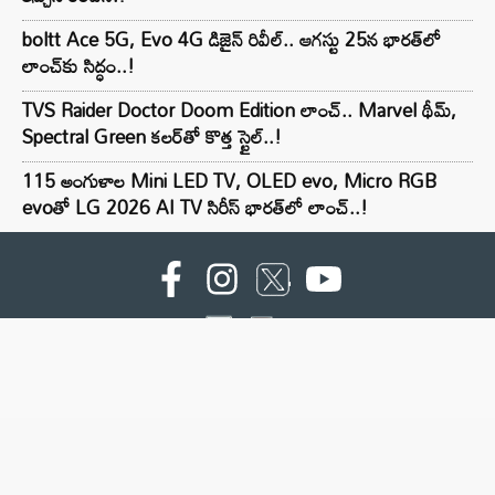
boltt Ace 5G, Evo 4G డిజైన్ రివీల్.. ఆగస్టు 25న భారత్‌లో
లాంచ్‌కు సిద్ధం..!
TVS Raider Doctor Doom Edition లాంచ్.. Marvel థీమ్,
Spectral Green కలర్‌తో కొత్త స్టైల్..!
115 అంగుళాల Mini LED TV, OLED evo, Micro RGB
evoతో LG 2026 AI TV సిరీస్ భారత్‌లో లాంచ్..!
For advertising contact :9949494238
Email: digital@ntvnetwork.com
Copyright © 2000 - 2026 - NTV