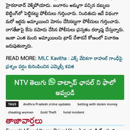
హైదరాబాద్ వెళ్ళిపోయాడు. బంగారం అమ్మగా వచ్చిన డబ్బులు
బెట్టింగ్‌లో పెట్టినట్టు పోలీసులు గుర్తించారు. నిందితుడు ఇదే విధంగా
మరో ఇద్దరు అమ్మాయిలని మోసం చేసినట్టుగా పోలీసులు గుర్తించారు.
నాగతేజాపై కేసు నమోదు చేసిన పోలీసులు ప్రస్తుతం దర్యాప్తు చేస్తున్నారు.
ఇంకా ఎంత మంది అమ్మాయిలను ట్రాప్ చేశాడనే కోణంలో విచారణ
జరుపుతున్నారు.
READ MORE:
MLC Kavitha : ఎక్స్‌ వేదికగా రాహుల్ గాంధీపై
ప్రశ్నల వర్షం కురింపించిన ఎమ్మెల్సీ కవిత
NTV తెలుగు
వాట్సాప్ ఛానల్ ని ఫాలో
అవ్వండి
TAGS
Andhra Pradesh crime updates
betting with stolen money
cheating women
Gold Theft
hotel incident
తాజావార్తలు