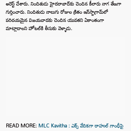
అరెస్ట్ చేశారు. నిందితుడు హైదరాబాద్‌కు చెందిన కీలారు నాగ తేజగా
గుర్తించారు. నిందితుడు నాలుగు రోజుల క్రితం ఇన్‌స్టాగ్రామ్‌లో
పరిచయమైన విజయవాడకు చెందిన యువతని ఏకాంతంగా
మాట్లాడాలని హోటల్‌కి తీసుకు వెళ్ళాడు.
READ MORE:
MLC Kavitha : ఎక్స్‌ వేదికగా రాహుల్ గాంధీపై