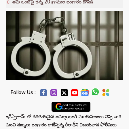
ఆమె ఒంటిపై ఉన్న 20 గ్రాముల బంగారం దోపిడీ
Follow Us :
Add as a preferred
source on google
ఇన్‌స్టాగ్రామ్ లో పరిచయమైన అమ్మాయిలకి మాయమాటలు చెప్పి వారి
నుంచి డబ్బులు బంగారం కాజేస్తున్న కిలాడీని విజయవాడ పోలీసులు