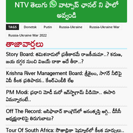
NTV తెలుగు
వాట్సాప్ ఛానల్ ని ఫాలో
అవ్వండి
TAGS
Donetsk
Putin
Russia-Ukraine
Russia-Ukraine War
Russia-Ukraine War 2022
తాజావార్తలు
Story Board: తమిళనాడులో ప్రతీకారమే రాజకీయమా..? కరుణ,
జయ దగ్గర నుంచి విజయ్ దాకా అదే తీరా..?
Krishna River Management Board: శ్రీశైలం, సాగర్ నీటిపై
ఏపీ కీలక ప్రతిపాదన.. కేఆర్ఎంబీకి లేఖ
PM Modi: ప్రధాని మోడీ మరో ఇన్‌స్టాగ్రామ్ వీడియో.. ఈసారి
ఏమన్నారంటే..
Off The Record: ఆసిఫాబాద్ కాంగ్రెస్‌లో అసంతృప్తి అగ్గి.. డీసీసీ
అధ్యక్షురాలిపై తిరుగుబాటు?
Tour Of South Africa: సౌతాఫ్రికా షెడ్యూల్‌లో కీలక మార్పులు..