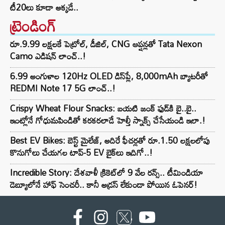
టీ20లు కూడా అక్కడే..
ట్రెండింగ్‌
రూ.9.99 లక్షలకే పెట్రోల్, డీజిల్, CNG ఆప్షన్లతో Tata Nexon
Camo ఎడిషన్ లాంచ్..!
6.99 అంగుళాల 120Hz OLED డిస్‌ప్లే, 8,000mAh బ్యాటరీతో
REDMI Note 17 5G లాంచ్..!
Crispy Wheat Flour Snacks: బయటి జంక్ ఫుడ్‌కి బై..బై..
ఇంట్లోనే గోధుమపిండితో కరకరలాడే హెల్తీ స్నాక్స్ చేసేయండి ఇలా.!
Best EV Bikes: బెస్ట్ మైలేజ్, అదిరే ఫీచర్లతో రూ.1.50 లక్షలలోపు
కొనుగోలు చేయగల టాప్-5 EV బైక్‌లు ఇదిగో..!
Incredible Story: దేశవాళీ క్రికెట్‌లో 9 వేల రన్స్.. టీమిండియా
డెబ్యూలోనే హాఫ్ సెంచరీ.. కానీ అడ్రస్ లేకుండా పోయిన ఓపెనర్!