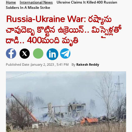
Home
International News
Ukraine Claims It Killed 400 Russian
Soldiers In A Missile Strike
Russia-Ukraine War: రష్యాను
చావుదెబ్బ కొట్టిన ఉక్రెయిన్.. మిస్సైళ్లతో
దాడి.. 400మంది మృతి
Published Date :January 2, 2023 ,
5:41 PM
By
Rakesh Reddy