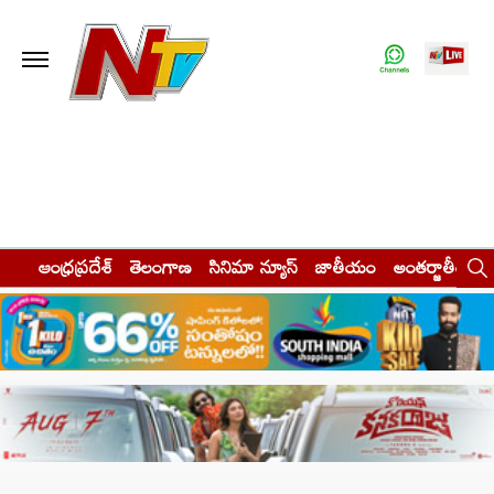
ఆంధ్రప్రదేశ్
తెలంగాణ
సినిమా న్యూస్
జాతీయం
అంతర్జాతీయం