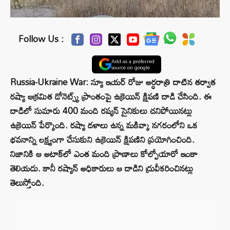
Follow Us :
Add as a preferred
source on google
Russia-Ukraine War: న్యూ ఇయర్ రోజు అర్ధరాత్రి దాటిన తర్వాత
రష్యా ఆక్రమిత డోనెట్స్క్ ప్రాంతంపై ఉక్రెయిన్ క్షిపణి దాడి చేసింది. ఈ
దాడిలో సుమారు 400 మంది రష్యన్ సైనికులు చనిపోయినట్లు
ఉక్రెయిన్ పేర్కొంది. రష్యా దళాలు ఉన్న మకివ్కా నగరంలోని ఒక
భవనాన్ని లక్ష్యంగా చేసుకుని ఉక్రెయిన్ క్షిపణిని ప్రయోగించింది.
నిజానికి ఆ అటాక్‌లో ఎంత మంది ప్రాణాలు కోల్పోయారో ఇంకా
తెలియ‌దు. కానీ ర‌ష్యాన్ అధికారులు ఆ దాడిని ద్రువీక‌రించిన‌ట్లు
తెలుస్తోంది.