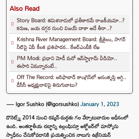
Also Read
Story Board: తమిళనాడులో ప్రతీకారమే రాజకీయమా..?
కరుణ, జయ దగ్గర నుంచి విజయ్ దాకా అదే తీరా..?
Krishna River Management Board: శ్రీశైలం, సాగర్
నీటిపై ఏపీ కీలక ప్రతిపాదన.. కేఆర్ఎంబీకి లేఖ
PM Modi: ప్రధాని మోడీ మరో ఇన్‌స్టాగ్రామ్ వీడియో..
ఈసారి ఏమన్నారంటే..
Off The Record: ఆసిఫాబాద్ కాంగ్రెస్‌లో అసంతృప్తి అగ్గి..
డీసీసీ అధ్యక్షురాలిపై తిరుగుబాటు?
— Igor Sushko (@igorsushko)
January 1, 2023
డొనెట్స్క్ 2014 నుంచి రష్యన్-మద్దతు గల వేర్పాటువాదుల ఆధీనంలో
ఉంది. అంతర్జాతీయ చట్టాన్ని ఉల్లంఘిస్తూ అక్టోబర్‌లో మాస్కోను
స్వాధీనం చేసుకోవడానికి ప్రయత్నించిన నాలుగు ఉక్రేనియన్