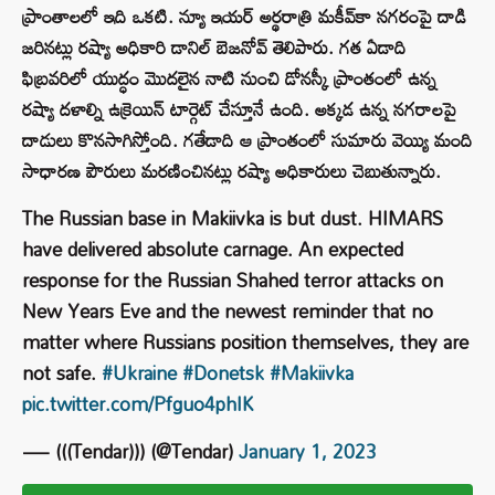
ప్రాంతాలలో ఇది ఒకటి. న్యూ ఇయ‌ర్ అర్థరాత్రి మ‌కీవ్‌కా న‌గ‌రంపై దాడి
జ‌రిన‌ట్లు ర‌ష్యా అధికారి డానిల్ బెజ‌నోవ్ తెలిపారు. గ‌త ఏడాది
ఫిబ్రవ‌రిలో యుద్ధం మొద‌లైన నాటి నుంచి డోన‌స్కీ ప్రాంతంలో ఉన్న
ర‌ష్యా ద‌ళాల్ని ఉక్రెయిన్ టార్గెట్ చేస్తూనే ఉంది. అక్కడ ఉన్న న‌గ‌రాల‌పై
దాడులు కొన‌సాగిస్తోంది. గ‌తేడాది ఆ ప్రాంతంలో సుమారు వెయ్యి మంది
సాధార‌ణ పౌరులు మ‌ర‌ణించిన‌ట్లు ర‌ష్యా అధికారులు చెబుతున్నారు.
The Russian base in Makiivka is but dust. HIMARS
have delivered absolute carnage. An expected
response for the Russian Shahed terror attacks on
New Years Eve and the newest reminder that no
matter where Russians position themselves, they are
not safe.
#Ukraine
#Donetsk
#Makiivka
pic.twitter.com/Pfguo4phIK
— (((Tendar))) (@Tendar)
January 1, 2023