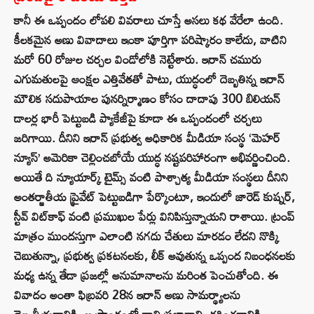
కానీ ఈ ఒప్పందం లోపలి వివరాలు చూస్తే అసలు కథ వేరేలా ఉంది.
కీలకమైన అణు వివాదాలు ఇంకా పూర్తిగా పరిష్కారం కాలేదు, వాటిని
మరో 60 రోజుల చర్చల విండోలోకి నెట్టేశారు. ఇరాన్ చమురు
ఎగుమతులపై ఆంక్షల ఎత్తివేతతో పాటు, యుద్ధంలో దెబ్బతిన్న ఇరాన్
మౌలిక సదుపాయాల పునర్నిర్మాణం కోసం దాదాపు 300 బిలియన్
డాలర్ల భారీ పెట్టుబడి ప్యాకేజీపై కూడా ఈ ఒప్పందంలో చర్చలు
జరిగాయి. దీనిని ఇరాన్ ప్రభుత్వ అధికారిక మీడియా సంస్థ ‘మెహర్
న్యూస్’ అమెరికా చెల్లించబోయే యుద్ధ నష్టపరిహారంగా అభివర్ణించింది.
అయితే ది న్యూయార్క్ టైమ్స్ వంటి పాశ్చాత్య మీడియా సంస్థలు దీనిని
అంతర్జాతీయ ప్రైవేట్ పెట్టుబడిగా పేర్కొంటూ, ఇందులో జారెడ్ కుష్నర్,
స్టీవ్ విట్‌కాఫ్ వంటి ప్రముఖుల పేర్లు వినిపిస్తున్నాయని రాశాయి. ట్రంప్
మాత్రం ముందస్తుగా ఎలాంటి నగదు చేతులు మారడం లేదని నొక్కి
చెబుతున్నా, ప్రభుత్వ ప్రకటనలకు, లీక్ అవుతున్న ఒప్పంద నిబంధనలకు
మధ్య ఉన్న తేడా ప్రజల్లో అనుమానాలను మరింత పెంచుతోంది. ఈ
వివాదం అంతా ఫిబ్రవరి 28న ఇరాన్ అణు సామర్థ్యాలను