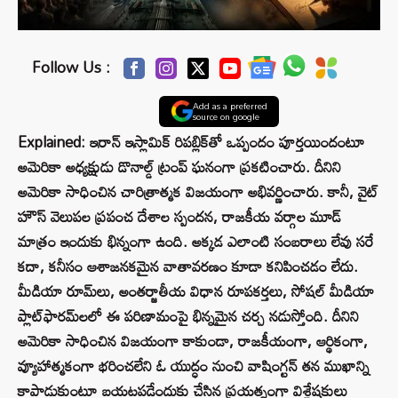
Follow Us :
Add as a preferred
source on google
Explained: ఇరాన్ ఇస్లామిక్ రిపబ్లిక్‌తో ఒప్పందం పూర్తయిందంటూ
అమెరికా అధ్యక్షుడు డొనాల్డ్ ట్రంప్ ఘనంగా ప్రకటించారు. దీనిని
అమెరికా సాధించిన చారిత్రాత్మక విజయంగా అభివర్ణించారు. కానీ, వైట్
హౌస్ వెలుపల ప్రపంచ దేశాల స్పందన, రాజకీయ వర్గాల మూడ్
మాత్రం ఇందుకు భిన్నంగా ఉంది. అక్కడ ఎలాంటి సంబరాలు లేవు సరే
కదా, కనీసం ఆశాజనకమైన వాతావరణం కూడా కనిపించడం లేదు.
మీడియా రూమ్‌లు, అంతర్జాతీయ విధాన రూపకర్తలు, సోషల్ మీడియా
ప్లాట్‌ఫారమ్‌లలో ఈ పరిణామంపై భిన్నమైన చర్చ నడుస్తోంది. దీనిని
అమెరికా సాధించిన విజయంగా కాకుండా, రాజకీయంగా, ఆర్థికంగా,
వ్యూహాత్మకంగా భరించలేని ఓ యుద్ధం నుంచి వాషింగ్టన్ తన ముఖాన్ని
కాపాడుకుంటూ బయటపడేందుకు చేసిన ప్రయత్నంగా విశ్లేషకులు