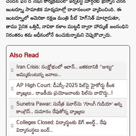
చెందిన ఫేస్ ది నేషన్ కార్యక్రమంలో జర్నలిస్ట్ మార్గరెట్ బ్రెన్నాన్ చేసిన
ఇంటర్వ్యూ సామాజిక మాధ్యమాల్లో దావానలంలా వ్యాపించింది. ఈ
ఇంటర్వ్యూలో అమెరికా రక్షణ మంత్రి పీట్ హెగ్‌సెత్ మాట్లాడుతూ,
తాము సైనిక ఒత్తిడి, నావికా దళాల ముట్టడి ద్వారా హార్ముజ్ జలసంధిని
నిరంతరం తమ ఆధీనంలోనే ఉంచుకున్నామని చెప్పుకొచ్చారు.
Also Read
Iran Crisis: సంక్షోభంలో ఇరాన్.. బతకడానికి ‘‘జుట్టు’’
అమ్ముకుంటున్న జనాలు..
AP High Court: డీఎస్సీ-2025 పిల్‌పై హైకోర్టు కీలక
వ్యాఖ్యలు.. రాజకీయ ప్రయోజనాలకు పిల్‌ను వాడొద్దు..!
Sunetra Pawar: సునేత్ర పవార్‌‌ను ‘గూంగీ గుడియా’ అన్న
కాంగ్రెస్.. దుమారం రేపుతోన్న వ్యాఖ్యలు
Colleges Closed: విద్యార్థులకు బిగ్ అలర్ట్.. రేపు
విద్యాసంస్థలు బంద్..