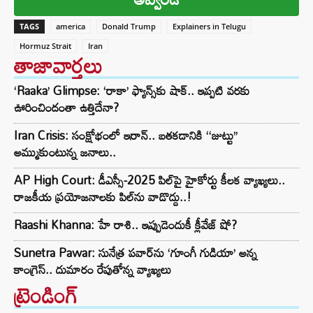
TAGS
america
Donald Trump
Explainers in Telugu
Hormuz Strait
Iran
తాజావార్తలు
‘Raaka’ Glimpse: ‘రాకా’ ఫ్యాన్స్‌కు షాక్.. ఇప్పటి వరకు
ఊరించిందంతా ఉత్తిదేనా?
Iran Crisis: సంక్షోభంలో ఇరాన్.. బతకడానికి ‘‘జుట్టు’’
అమ్ముకుంటున్న జనాలు..
AP High Court: డీఎస్సీ-2025 పిల్‌పై హైకోర్టు కీలక వ్యాఖ్యలు..
రాజకీయ ప్రయోజనాలకు పిల్‌ను వాడొద్దు..!
Raashi Khanna: హే రాశి.. ఇప్పుడెందుకీ క్లీవేజ్ షో?
Sunetra Pawar: సునేత్ర పవార్‌‌ను ‘గూంగీ గుడియా’ అన్న
కాంగ్రెస్.. దుమారం రేపుతోన్న వ్యాఖ్యలు
ట్రెండింగ్‌