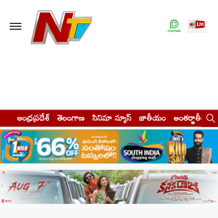
ఆంధ్రప్రదేశ్
తెలంగాణ
సినిమా న్యూస్
జాతీయం
అంతర్జాతీయం