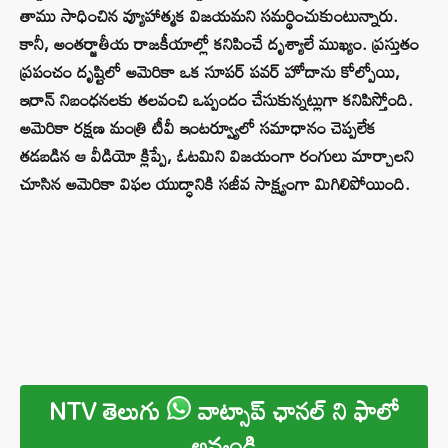
తాము సాధించిన వ్యూహాత్మక విజయమని సమర్థించుకుంటున్నారు.
కానీ, అంతర్జాతీయ రాజకీయాల్లో కనిపించే దృశ్యాలే ముఖ్యం. ప్రస్తుతం
ప్రపంచం దృష్టిలో అమెరికా ఒక సూపర్ పవర్ హోదాను కోల్పోయి,
ఇరాన్ నిబంధనలకు తలవంచి ఒప్పందం చేసుకున్నట్లుగా కనిపిస్తోంది.
అమెరికా రక్షణ మంత్రి టీవీ ఇంటర్వ్యూలో సమాధానం చెప్పలేక
తడబడిన ఆ వీడియో క్లిప్పే, ఓటమిని విజయంగా రంగులు మార్చాలని
చూసిన అమెరికా విఫల యుద్ధానికి సజీవ సాక్ష్యంగా మిగిలిపోయింది.
NTV తెలుగు
వాట్సాప్ ఛానల్ ని ఫాలో
అవ్వండి