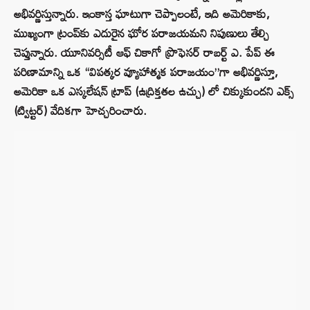
అభివర్ణిస్తున్నారు. ఇంకాస్త ఘాటుగా చెప్పాలంటే, ఇది అమెరికాకు,
ముఖ్యంగా ట్రంప్‌కు ఎదురైన ఘోర పరాజయమని నిపుణులు తేల్చి
చెప్తున్నారు. యూనివర్సిటీ ఆఫ్ చికాగో ప్రొఫెసర్ రాబర్ట్ ఎ. పేప్ ఈ
పరిణామాన్ని ఒక “విపత్కర వ్యూహాత్మక పరాజయం”గా అభివర్ణిస్తూ,
అమెరికా ఒక ఎస్కలేషన్ ట్రాప్ (ఉద్రిక్తతల ఉచ్చు) లో చిక్కుకుందని ఎక్స్
(ట్విట్టర్) వేదికగా హెచ్చరించారు.