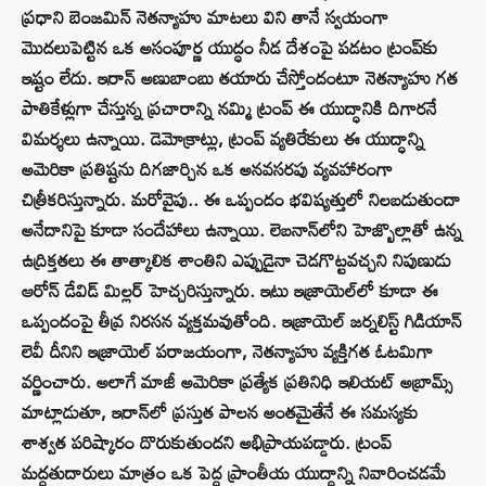
ప్రధాని బెంజమిన్ నెతన్యాహు మాటలు విని తానే స్వయంగా
మొదలుపెట్టిన ఒక అసంపూర్ణ యుద్ధం నీడ దేశంపై పడటం ట్రంప్‌కు
ఇష్టం లేదు. ఇరాన్ అణుబాంబు తయారు చేస్తోందంటూ నెతన్యాహు గత
పాతికేళ్లుగా చేస్తున్న ప్రచారాన్ని నమ్మి ట్రంప్ ఈ యుద్ధానికి దిగారనే
విమర్శలు ఉన్నాయి. డెమోక్రాట్లు, ట్రంప్ వ్యతిరేకులు ఈ యుద్ధాన్ని
అమెరికా ప్రతిష్టను దిగజార్చిన ఒక అనవసరపు వ్యవహారంగా
చిత్రీకరిస్తున్నారు. మరోవైపు.. ఈ ఒప్పందం భవిష్యత్తులో నిలబడుతుందా
అనేదానిపై కూడా సందేహాలు ఉన్నాయి. లెబనాన్‌లోని హెజ్బొల్లాతో ఉన్న
ఉద్రిక్తతలు ఈ తాత్కాలిక శాంతిని ఎప్పుడైనా చెడగొట్టవచ్చని నిపుణుడు
ఆరోన్ డేవిడ్ మిల్లర్ హెచ్చరిస్తున్నారు. ఇటు ఇజ్రాయెల్‌లో కూడా ఈ
ఒప్పందంపై తీవ్ర నిరసన వ్యక్తమవుతోంది. ఇజ్రాయెల్ జర్నలిస్ట్ గిడియాన్
లెవీ దీనిని ఇజ్రాయెల్ పరాజయంగా, నెతన్యాహు వ్యక్తిగత ఓటమిగా
వర్ణించారు. అలాగే మాజీ అమెరికా ప్రత్యేక ప్రతినిధి ఇలియట్ అబ్రామ్స్
మాట్లాడుతూ, ఇరాన్‌లో ప్రస్తుత పాలన అంతమైతేనే ఈ సమస్యకు
శాశ్వత పరిష్కారం దొరుకుతుందని అభిప్రాయపడ్డారు. ట్రంప్
మద్దతుదారులు మాత్రం ఒక పెద్ద ప్రాంతీయ యుద్ధాన్ని నివారించడమే