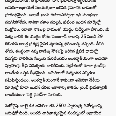
దెబ్బతీయడానికి, ఆ ప్రాంతంలో దాని ప్రభావాన్ని తగ్గించడానికి
అమెరికా-ఇజ్రాయెల్ సంయుక్తంగా జరిపిన వైమానిక దాడులతో
ప్రారంభమైంది. అయితే ట్రంప్ ఊహించినట్లుగా ఇది సులభంగా
ముగిసిపోలేదు. నావికా దళాల ముట్టడి, ప్రపంచ ఇంధన మార్కెట్లో
సంక్షోభం, రవాణా నౌకలపై దాడులతో యుద్ధం సుదీర్ఘంగా సాగింది. మే
మధ్య నాటికి ఈ యుద్ధం కోసం పెంటగాన్ దాదాపు 25 నుండి 29
బిలియన్ డాలర్ల ప్రత్యక్ష సైనిక వ్యయాన్ని భరించాల్సి వచ్చింది. దీనికి
తోడు, తటస్థంగా ఉన్న వాణిజ్య నౌకలపై జరిగిన క్షిపణి దాడుల్లో
ముగ్గురు భారతీయ సిబ్బంది మరణించడం అంతర్జాతీయంగా అమెరికా
వ్యూహంపై తీవ్ర విమర్శలకు దారితీసింది. స్వదేశంలో కూడా ట్రంప్‌పై
రాజకీయ ఒత్తిడి తీవ్రమైంది. అమెరికాలో మధ్యంతర ఎన్నికలు
సమీపిస్తుండటం, అంతర్జాతీయంగానే కాకుండా అమెరికా దేశీయ
మార్కెట్లో కూడా ఇంధన ధరలు ఆకాశాన్ని తాకడం ట్రంప్ ప్రభుత్వానికి
రాజకీయంగా పెద్ద మైనస్‌గా మారింది.
మరోవైపు జూలై 4న అమెరికా తన 250వ స్వాతంత్య్ర దినోత్సవాన్ని
జరుపుకోనుంది. ఇంతటి చారిత్రాత్మకమైన సందర్భంలో ఇజ్రాయెల్