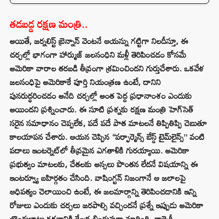
తడబడ్డ రక్షణ మంత్రి..
అయితే, జర్నలిస్ట్ బ్రెన్నాన్ వెంటనే ఆయన్ను గట్టిగా నిలదీస్తూ, ఈ
చర్చల్లో భాగంగా హార్ముజ్ జలసంధిని మళ్లీ తెరిపించడం కోసమే
అమెరికా వారాల తరబడి తీవ్రంగా శ్రమించిందని గుర్తుచేశారు. ఒకవేళ
జలసంధిపై అమెరికాకే పూర్తి నియంత్రణ ఉంటే, దానిని
పునరుద్ధరించడం అనేది చర్చల్లో అంత పెద్ద ప్రధానాంశం ఎందుకు
అయిందని ప్రశ్నించారు. ఈ సూటి ప్రశ్నకు రక్షణ మంత్రి హెగ్‌సెత్
సరైన సమాధానం చెప్పలేక, పదే పదే పాత మాటలనే తిప్పితిప్పి చెబుతూ
కాలయాపన చేశారు. ఆయన చెప్పిన “పర్ఫార్మెన్స్ బేస్డ్ టైమ్‌లైన్స్” వంటి
పదాలు ఇంటర్నెట్‌లో తీవ్రమైన ఎగతాళికి గురయ్యాయి. అమెరికా
ప్రభుత్వం మాటలకు, చేతలకు అస్సలు పొంతన లేదనే విషయాన్ని ఈ
ఇంటర్వ్యూ బహిర్గతం చేసింది. వాషింగ్టన్ నిజంగానే ఆ జలాలపై
ఆధిపత్యం చెలాయించి ఉంటే, ఈ జలమార్గాన్ని తెరిపించడానికి ఇన్ని
రోజులు ఎందుకు చర్చలు జరపాల్సి వచ్చిందనే ప్రశ్నే ఇప్పుడు అమెరికా
లొంగుబాటు కథనానికి కేంద్ర బిందువుగా మారింది. కార్నెగీ