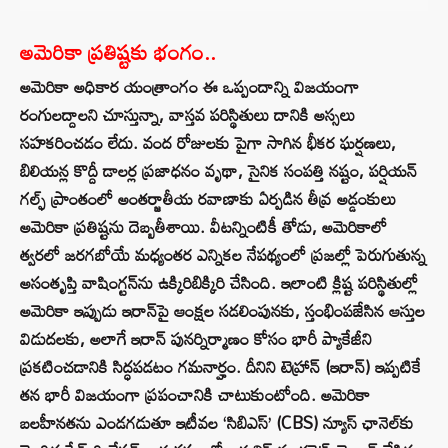
అమెరికా ప్రతిష్టకు భంగం..
అమెరికా అధికార యంత్రాంగం ఈ ఒప్పందాన్ని విజయంగా
రంగులద్దాలని చూస్తున్నా, వాస్తవ పరిస్థితులు దానికి అస్సలు
సహకరించడం లేదు. వంద రోజులకు పైగా సాగిన భీకర ఘర్షణలు,
బిలియన్ల కొద్దీ డాలర్ల ప్రజాధనం వృథా, సైనిక సంపత్తి నష్టం, పర్షియన్
గల్ఫ్ ప్రాంతంలో అంతర్జాతీయ రవాణాకు ఏర్పడిన తీవ్ర అడ్డంకులు
అమెరికా ప్రతిష్టను దెబ్బతీశాయి. వీటన్నింటికీ తోడు, అమెరికాలో
త్వరలో జరగబోయే మధ్యంతర ఎన్నికల నేపథ్యంలో ప్రజల్లో పెరుగుతున్న
అసంతృప్తి వాషింగ్టన్‌ను ఉక్కిరిబిక్కిరి చేసింది. ఇలాంటి క్లిష్ట పరిస్థితుల్లో
అమెరికా ఇప్పుడు ఇరాన్‌పై ఆంక్షల సడలింపునకు, స్తంభింపజేసిన ఆస్తుల
విడుదలకు, అలాగే ఇరాన్ పునర్నిర్మాణం కోసం భారీ ప్యాకేజీని
ప్రకటించడానికి సిద్ధపడటం గమనార్హం. దీనిని టెహ్రాన్ (ఇరాన్) ఇప్పటికే
తన భారీ విజయంగా ప్రపంచానికి చాటుకుంటోంది. అమెరికా
బలహీనతను ఎండగడుతూ ఇటీవల ‘సిబిఎస్’ (CBS) న్యూస్ ఛానెల్‌కు