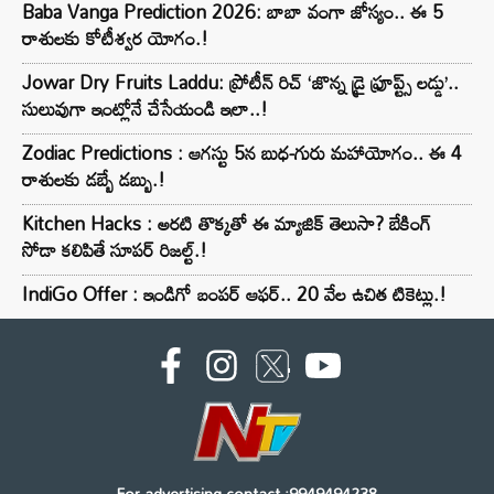
Baba Vanga Prediction 2026: బాబా వంగా జోస్యం.. ఈ 5
రాశులకు కోటీశ్వర యోగం.!
Jowar Dry Fruits Laddu: ప్రోటీన్ రిచ్ ‘జొన్న డ్రై ఫ్రూప్ట్స్ లడ్డు’..
సులువుగా ఇంట్లోనే చేసేయండి ఇలా..!
Zodiac Predictions : ఆగస్టు 5న బుధ-గురు మహాయోగం.. ఈ 4
రాశులకు డబ్బే డబ్బు.!
Kitchen Hacks : అరటి తొక్కతో ఈ మ్యాజిక్ తెలుసా? బేకింగ్
సోడా కలిపితే సూపర్ రిజల్ట్.!
IndiGo Offer : ఇండిగో బంపర్ ఆఫర్.. 20 వేల ఉచిత టికెట్లు.!
For advertising contact :9949494238