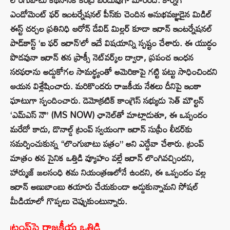
ఎండోమెంట్ ఫర్ ఇంటర్నేషనల్ పీస్‌కు చెందిన అనుభవజ్ఞుడైన మిడిల్
ఈస్ట్ చర్చల ప్రతినిధి ఆరోన్ డేవిడ్ మిల్లర్ కూడా ఇరాన్ ఇంటర్నేషనల్
పాడ్‌కాస్ట్ ‘ఐ ఫర్ ఇరాన్’లో ఇదే విషయాన్ని స్పష్టం చేశారు. ఈ యుద్ధం
పొడవునా ఇరాన్ తన ప్రాక్సీ నెట్‌వర్క్‌ల ద్వారా, ప్రపంచ ఇంధన
సరఫరాను అడ్డుకోగల సామర్థ్యంతో అమెరికాపై గట్టి పట్టు సాధించిందని
ఆయన విశ్లేషించారు. మరికొందరు రాజకీయ నేతలు దీనిపై ఇంకా
ఘాటుగా స్పందించారు. డెమోక్రటిక్ కాంగ్రెస్ సభ్యుడు సెత్ మౌల్టన్
‘ఎమ్ఎస్ నౌ’ (MS NOW) ఛానెల్‌తో మాట్లాడుతూ, ఈ ఒప్పందం
మరేదో కాదు, డొనాల్డ్ ట్రంప్ స్వయంగా ఇరాన్ సుప్రీం లీడర్‌కు
సమర్పించుకున్న “లొంగుబాటు పత్రం” అని ఎద్దేవా చేశారు. ట్రంప్
మాత్రం తన సైనిక ఒత్తిడి వ్యూహం వల్లే ఇరాన్ లొంగివచ్చిందని,
హార్ముజ్ జలసంధి తమ నియంత్రణలోనే ఉందని, ఈ ఒప్పందం వల్ల
ఇరాన్ అణుబాంబు తయారు చేయకుండా అడ్డుకున్నామని సోషల్
మీడియాలో గొప్పలు చెప్పుకుంటున్నారు.
ట్రంప్‌పై రాజకీయ ఒత్తిడి