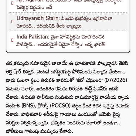
సెలెక్టర్ల నిర్ణయం ఇదే
Udhayanidhi Stalin: విజయ్ ప్రభుత్వం ఉగ్రవాదిలా
చూసింది.. ఉదయనిధి కీలక వ్యాఖ్యలు
India-Pakistan: చైనా హోవిట్జర్లను మోహరించిన
పాకిస్థాన్.. ‘అవసరమైతే ఏదైనా చేస్తాం’ అన్న భారత్
తన తమ్ముడు సమానుడైన బాబాయే ఈ ఘాతుకానికి పాల్పడ్డాడని తెలిసి
తల్లి షాక్ తిన్నది. వెంటనే జగద్గిరిగుట్ట పోలీసులకు ఫిర్యాదు చేయగా..
వారు ఘటనా స్థలం తిరుపతి కావడంతో ‘జీరో ఎఫ్ఐఆర్’ (07/2026)
నమోదు చేశారు. అనంతరం కేసును తిరుపతి ఈస్ట్ పీఎస్‌కు బదిలీ
చేశారు. తిరుపతి పోలీసులు నిందితుడు రామమూర్తిపై భారతీయ న్యాయ
సంహిత (BNS), పోక్సో (POCSO) చట్టం కింద కఠిన సెక్షన్లు నమోదు
చేశారు. బాధితురాలి శరీరంపై గాయాలు ఉండటంతో ఆమెకు వైద్య
పరీక్షలు నిర్వహిస్తున్నారు. ప్రస్తుతం నిందితుడు పరారీలో ఉండగా..
పోలీసులు గాలింపు ముమ్మరం చేశారు.