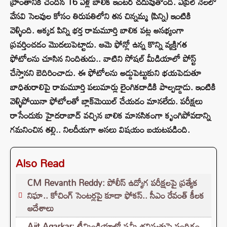
ప్రాంతానికి చెందిన 16 ఏళ్ల బాలిక ఇంటర్ చదువుతోంది. ఏప్రిల్ నెలలో
వేసవి సెలవుల కోసం తిరుపతిలోని తన చిన్నమ్మ (పిన్ని) ఇంటికి
వెళ్ళింది. అక్కడ పిన్ని భర్త రామమూర్తి బాలిక పట్ల అసభ్యంగా
ప్రవర్తించడం మొదలుపెట్టాడు. ఆమె ఫోన్లో ఉన్న కొన్ని వ్యక్తిగత
ఫోటోలను చూసిన నిందితుడు.. వాటిని సోషల్ మీడియాలో పోస్ట్
చేస్తానని బెదిరించాడు. ఈ ఫోటోలను అడ్డుపెట్టుకుని భయపెడుతూ
బాధితురాలిపై రామమూర్తి పలుమార్లు లైంగికదాడికి పాల్పడ్డాడు. ఇంటికి
వెళ్ళిపోయినా ఫోటోలతో బ్లాక్‌మెయిల్ చేయడం మానలేదు. పరీక్షలు
రాసేందుకు హైదరాబాద్ వచ్చిన బాలిక మానసికంగా కృంగిపోవడాన్ని
గమనించిన తల్లి.. నిలదీయగా అసలు విషయం బయటపడింది.
Also Read
CM Revanth Reddy: పోలీస్ ఉద్యోగ పరీక్షలపై ప్రత్యేక
నిఘా.. కోచింగ్ సెంటర్లపై కూడా ఫోకస్.. సీఎం రేవంత్ కీలక
ఆదేశాలు
Ajit Agarkar: టీమిండియాలో షమీ భవిష్యత్తుపై సందిగ్ధం..