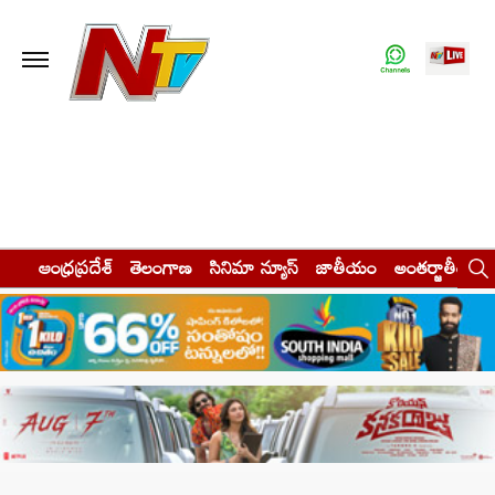
ఆంధ్రప్రదేశ్
తెలంగాణ
సినిమా న్యూస్
జాతీయం
అంతర్జాతీయం