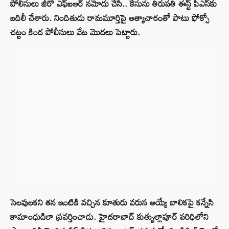
పోలీసులు జీరో ఎఫ్ఐఆర్ నమోదు చేసి.. కేసును తిరుపతి ఈస్ట్ పీఎస్‌కు
బదిలీ చేశారు. నిందితుడు రామమూర్తిపై అత్యాచారంతో పాటు ఫోక్సో
చట్టం కింద పోలీసులు వేట మొదలు పెట్టారు.
సెలవులకని తన ఇంటికి వచ్చిన కూతురు వరుస అయ్యే బాలికపై కన్నేసి
కామాంధుడిలా ప్రవర్తించాడు. హైదరాబాద్‌ కుత్బుల్లాపూర్ పరిధిలోని