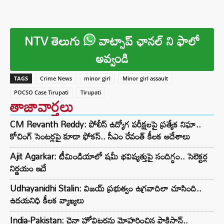
NTV తెలుగు
వాట్సాప్ ఛానల్ ని ఫాలో
అవ్వండి
TAGS
Crime News
minor girl
Minor girl assault
POCSO Case Tirupati
Tirupati
తాజావార్తలు
CM Revanth Reddy: పోలీస్ ఉద్యోగ పరీక్షలపై ప్రత్యేక నిఘా..
కోచింగ్ సెంటర్లపై కూడా ఫోకస్.. సీఎం రేవంత్ కీలక ఆదేశాలు
Ajit Agarkar: టీమిండియాలో షమీ భవిష్యత్తుపై సందిగ్ధం.. సెలెక్టర్ల
నిర్ణయం ఇదే
Udhayanidhi Stalin: విజయ్ ప్రభుత్వం ఉగ్రవాదిలా చూసింది..
ఉదయనిధి కీలక వ్యాఖ్యలు
India-Pakistan: చైనా హోవిట్జర్లను మోహరించిన పాకిస్థాన్..