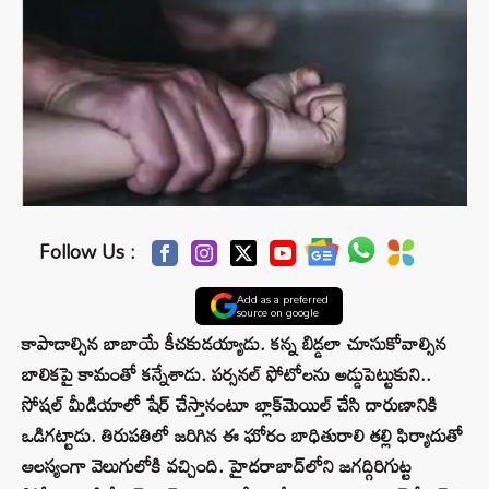
Follow Us :
Add as a preferred
source on google
కాపాడాల్సిన బాబాయే కీచకుడయ్యాడు. కన్న బిడ్డలా చూసుకోవాల్సిన
బాలికపై కామంతో కన్నేశాడు. పర్సనల్ ఫోటోలను అడ్డుపెట్టుకుని..
సోషల్ మీడియాలో షేర్ చేస్తానంటూ బ్లాక్‌మెయిల్ చేసి దారుణానికి
ఒడిగట్టాడు. తిరుపతిలో జరిగిన ఈ ఘోరం బాధితురాలి తల్లి ఫిర్యాదుతో
ఆలస్యంగా వెలుగులోకి వచ్చింది. హైదరాబాద్‌లోని జగద్గిరిగుట్ట