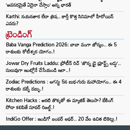
‘అవసరమైతే ఏదైనా చేస్తాం’ అన్న భారత్
Karthi: నయనతార లేదా త్రిష.. కార్తీ కొత్త సినిమాలో హీరోయిన్
ఎవరు?
ట్రెండింగ్‌
Baba Vanga Prediction 2026: బాబా వంగా జోస్యం.. ఈ 5
రాశులకు కోటీశ్వర యోగం.!
Jowar Dry Fruits Laddu: ప్రోటీన్ రిచ్ ‘జొన్న డ్రై ఫ్రూప్ట్స్ లడ్డు’..
సులువుగా ఇంట్లోనే చేసేయండి ఇలా..!
Zodiac Predictions : ఆగస్టు 5న బుధ-గురు మహాయోగం.. ఈ 4
రాశులకు డబ్బే డబ్బు.!
Kitchen Hacks : అరటి తొక్కతో ఈ మ్యాజిక్ తెలుసా? బేకింగ్
సోడా కలిపితే సూపర్ రిజల్ట్.!
IndiGo Offer : ఇండిగో బంపర్ ఆఫర్.. 20 వేల ఉచిత టికెట్లు.!