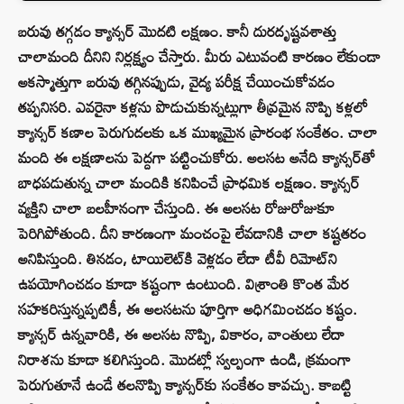
బరువు తగ్గడం క్యాన్సర్ మొదటి లక్షణం. కానీ దురదృష్టవశాత్తు
చాలామంది దీనిని నిర్లక్ష్యం చేస్తారు. మీరు ఎటువంటి కారణం లేకుండా
అకస్మాత్తుగా బరువు తగ్గినప్పుడు, వైద్య పరీక్ష చేయించుకోవడం
తప్పనిసరి. ఎవరైనా కళ్లను పొడుచుకున్నట్లుగా తీవ్రమైన నొప్పి కళ్లలో
క్యాన్సర్ కణాల పెరుగుదలకు ఒక ముఖ్యమైన ప్రారంభ సంకేతం. చాలా
మంది ఈ లక్షణాలను పెద్దగా పట్టించుకోరు. అలసట అనేది క్యాన్సర్‌తో
బాధపడుతున్న చాలా మందికి కనిపించే ప్రాధమిక లక్షణం. క్యాన్సర్
వ్యక్తిని చాలా బలహీనంగా చేస్తుంది. ఈ అలసట రోజురోజుకూ
పెరిగిపోతుంది. దీని కారణంగా మంచంపై లేవడానికి చాలా కష్టతరం
అనిపిస్తుంది. తినడం, టాయిలెట్‌కి వెళ్లడం లేదా టీవీ రిమోట్‌ని
ఉపయోగించడం కూడా కష్టంగా ఉంటుంది. విశ్రాంతి కొంత మేర
సహకరిస్తున్నప్పటికీ, ఈ అలసటను పూర్తిగా అధిగమించడం కష్టం.
క్యాన్సర్ ఉన్నవారికి, ఈ అలసట నొప్పి, వికారం, వాంతులు లేదా
నిరాశను కూడా కలిగిస్తుంది. మొదట్లో స్వల్పంగా ఉండి, క్రమంగా
పెరుగుతూనే ఉండే తలనొప్పి క్యాన్సర్‌కు సంకేతం కావచ్చు. కాబట్టి