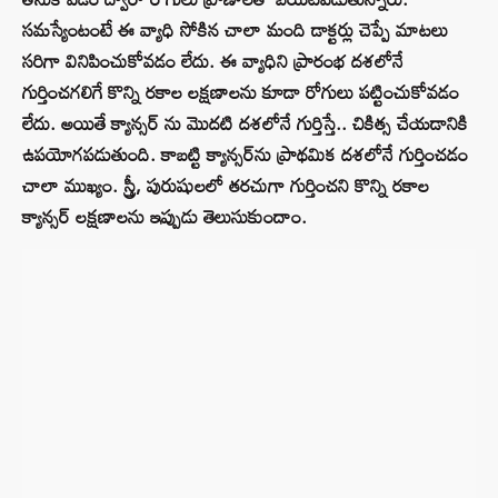
సమస్యేంటంటే ఈ వ్యాధి సోకిన చాలా మంది డాక్టర్లు చెప్పే మాటలు
సరిగా వినిపించుకోవడం లేదు. ఈ వ్యాధిని ప్రారంభ దశలోనే
గుర్తించగలిగే కొన్ని రకాల లక్షణాలను కూడా రోగులు పట్టించుకోవడం
లేదు. అయితే క్యాన్సర్ ను మొదటి దశలోనే గుర్తిస్తే.. చికిత్స చేయడానికి
ఉపయోగపడుతుంది. కాబట్టి క్యాన్సర్‌ను ప్రాథమిక దశలోనే గుర్తించడం
చాలా ముఖ్యం. స్త్రీ, పురుషులలో తరచుగా గుర్తించని కొన్ని రకాల
క్యాన్సర్ లక్షణాలను ఇప్పుడు తెలుసుకుందాం.