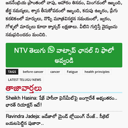
జననేంద్రియ ప్రాంతంలో వాపు, ఆహారం తినడం, మింగడంలో ఇబ్బంది,
జీర్ణ సమస్యలు, శ్వాస తీసుకోవడంలో ఇబ్బంది, కడుపు ఉబ్బరం, ప్రేగు
కదలికలలో మార్పులు, నొప్పి మూత్రవిసర్జన సమయంలో, జ్వరం,
గోళ్ళలో మార్పులు కూడా క్యాన్సర్ లక్షణాలు. వీటిని గుర్తిస్తే వైద్యులను
సమప్రదించడం మంచిది.
NTV తెలుగు
వాట్సాప్ ఛానల్ ని ఫాలో
అవ్వండి
TAGS
before cancer
cancer
Fatigue
health principles
LATEST TELUGU NEWS
తాజావార్తలు
Sheikh Hasina: షేక్ హసీనా ప్రెస్‌మీట్‌పై బంగ్లాదేశ్ అభ్యంతరం..
భారత్ రియాక్షన్ ఇదే!
Ravindra Jadeja: జడేజాలో మైండ్ బ్లోయింగ్ చేంజ్.. సీక్రెట్
బయటపెట్టిన పుజారా..