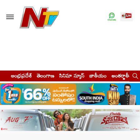
ఆంధ్రప్రదేశ్
తెలంగాణ
సినిమా న్యూస్
జాతీయం
అంతర్జాతీయం