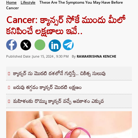
Home
Lifestyle
These Are The Symptoms You May Have Before
Cancer
Cancer: క్యాన్సర్ సోకే ముందు మీలో
కనిపించే లక్షణాలు ఇవే..
Published Date :June 15, 2024 ,
9:30 PM
By
RAMAKRISHNA KENCHE
క్యాన్సర్ ను మొదటి దశలోనే గుర్తిస్తే.. చికిత్స సులువు
బరువు తగ్గడం క్యాన్సర్ మొదటి లక్షణం
మహిళలకు రొమ్ము క్యాన్సర్ వచ్చే అవకాశం ఎక్కువ