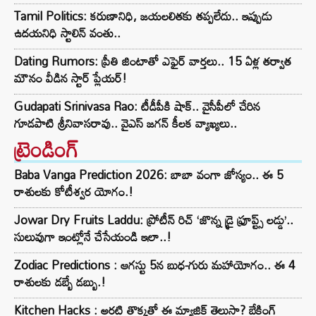
Tamil Politics: కరుణానిధి, జయలలితకు తప్పలేదు.. ఇప్పుడు
ఉదయనిధి స్టాలిన్ వంతు..
Dating Rumors: ప్రీతి జింటాతో ఎఫైర్ వార్తలు.. 15 ఏళ్ల తర్వాత
మౌనం వీడిన స్టార్ ప్లేయర్!
Gudapati Srinivasa Rao: టీడీపీకి షాక్‌.. వైసీపీలో చేరిన
గూడపాటి శ్రీనివాసరావు.. వైఎస్‌ జగన్‌ కీలక వ్యాఖ్యలు..
ట్రెండింగ్‌
Baba Vanga Prediction 2026: బాబా వంగా జోస్యం.. ఈ 5
రాశులకు కోటీశ్వర యోగం.!
Jowar Dry Fruits Laddu: ప్రోటీన్ రిచ్ ‘జొన్న డ్రై ఫ్రూప్ట్స్ లడ్డు’..
సులువుగా ఇంట్లోనే చేసేయండి ఇలా..!
Zodiac Predictions : ఆగస్టు 5న బుధ-గురు మహాయోగం.. ఈ 4
రాశులకు డబ్బే డబ్బు.!
Kitchen Hacks : అరటి తొక్కతో ఈ మ్యాజిక్ తెలుసా? బేకింగ్