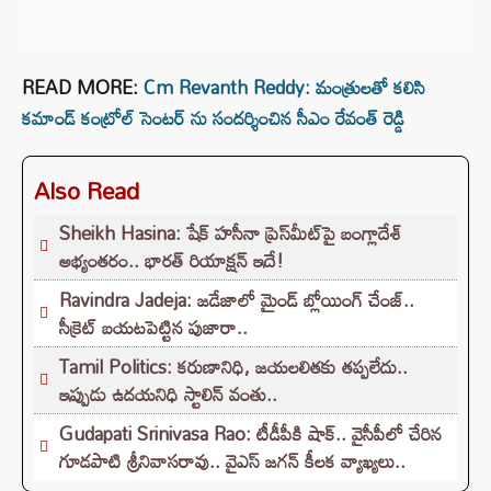
READ MORE:
Cm Revanth Reddy: మంత్రులతో కలిసి
కమాండ్ కంట్రోల్ సెంటర్ ను సందర్శించిన సీఎం రేవంత్ రెడ్డి
Also Read
Sheikh Hasina: షేక్ హసీనా ప్రెస్‌మీట్‌పై బంగ్లాదేశ్
అభ్యంతరం.. భారత్ రియాక్షన్ ఇదే!
Ravindra Jadeja: జడేజాలో మైండ్ బ్లోయింగ్ చేంజ్..
సీక్రెట్ బయటపెట్టిన పుజారా..
Tamil Politics: కరుణానిధి, జయలలితకు తప్పలేదు..
ఇప్పుడు ఉదయనిధి స్టాలిన్ వంతు..
Gudapati Srinivasa Rao: టీడీపీకి షాక్‌.. వైసీపీలో చేరిన
గూడపాటి శ్రీనివాసరావు.. వైఎస్‌ జగన్‌ కీలక వ్యాఖ్యలు..