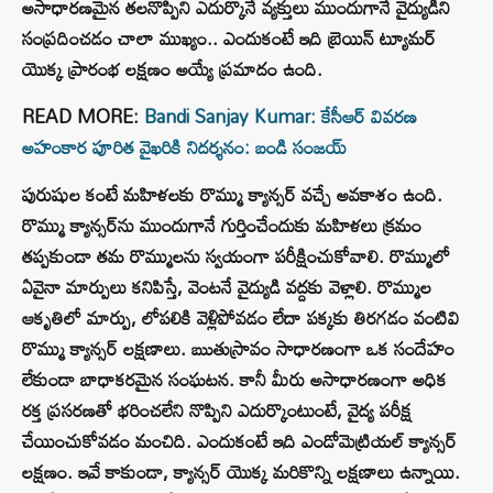
అసాధారణమైన తలనొప్పిని ఎదుర్కొనే వ్యక్తులు ముందుగానే వైద్యుడిని
సంప్రదించడం చాలా ముఖ్యం.. ఎందుకంటే ఇది బ్రెయిన్ ట్యూమర్
యొక్క ప్రారంభ లక్షణం అయ్యే ప్రమాదం ఉంది.
READ MORE:
Bandi Sanjay Kumar: కేసీఆర్ వివరణ
అహంకార పూరిత వైఖరికి నిదర్శనం: బండి సంజయ్
పురుషుల కంటే మహిళలకు రొమ్ము క్యాన్సర్ వచ్చే అవకాశం ఉంది.
రొమ్ము క్యాన్సర్‌ను ముందుగానే గుర్తించేందుకు మహిళలు క్రమం
తప్పకుండా తమ రొమ్ములను స్వయంగా పరీక్షించుకోవాలి. రొమ్ములో
ఏవైనా మార్పులు కనిపిస్తే, వెంటనే వైద్యుడి వద్దకు వెళ్లాలి. రొమ్ముల
ఆకృతిలో మార్పు, లోపలికి వెళ్లిపోవడం లేదా పక్కకు తిరగడం వంటివి
రొమ్ము క్యాన్సర్ లక్షణాలు. ఋతుస్రావం సాధారణంగా ఒక సందేహం
లేకుండా బాధాకరమైన సంఘటన. కానీ మీరు అసాధారణంగా అధిక
రక్త ప్రసరణతో భరించలేని నొప్పిని ఎదుర్కొంటుంటే, వైద్య పరీక్ష
చేయించుకోవడం మంచిది. ఎందుకంటే ఇది ఎండోమెట్రియల్ క్యాన్సర్
లక్షణం. ఇవే కాకుండా, క్యాన్సర్ యొక్క మరికొన్ని లక్షణాలు ఉన్నాయి.