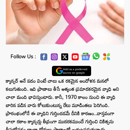
Follow Us :
Add as a preferred
source on google
క్యాన్సర్ అనే పదం వింటే చాలు ఒక రకమైన ఆందోళన మనలో
కలుగుతుంది. ఇది ప్రాణాలు తీసే అత్యంత ప్రమాదకరమైన వ్యాధి అని
చాలా మంది భావిస్తుంటారు. కానీ, 1970 కాలం నుంచి ఈ వ్యాధి
బారిన పడిన వారు కోలుకుంటున్న రేటు మూడింతలు పెరిగింది.
ప్రారంభంలోనే ఈ వ్యాధిని గుర్తించడమే దీనికి కారణం..వాస్తవంగా
చాలా రకాల క్యాన్సర్లు తీవ్రంగా ముదరకముందే గుర్తించి చికిత్సను
తీసుకోవడం ద్వారా రోగులు ప్రాణాలతో బయటపడుతున్నారు.